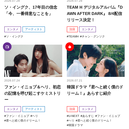
2026.07.28
2026.07.28
ソ・イングク、17年目の信念
TEAM H デジタルアルバム『D
「今、一番得意なことを」
AWN AFTER DARK』 8/4配信
リリース決定！
エンタメ
アーティスト
注目
エンタメ
ソ・イングク
TEAMH
チャン・グンソク
2026.07.24
2026.07.21
ファン・イニョプ＆ヘリ、初恋
韓国ドラマ『君へと続く僕のド
の記憶を呼び起こすケミストリ
リーム！』あらすじ紹介
ー
エンタメ
アーティスト
注目
エンタメ
ファン・イニョプ
ヘリ
U-NEXT
あらすじ
ファン・イニョプ
君へと続く僕のドリーム！
ヘリ
君へと続く僕のドリーム！
韓国ドラマ