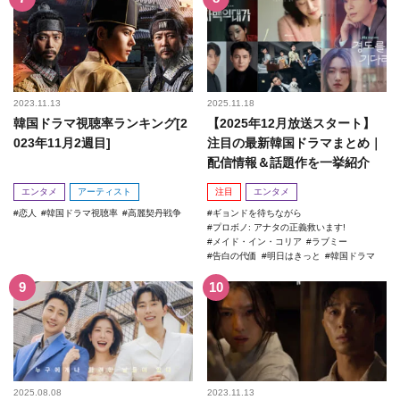
2023.11.13
2025.11.18
韓国ドラマ視聴率ランキング[2
【2025年12月放送スタート】
023年11月2週目]
注目の最新韓国ドラマまとめ｜
配信情報＆話題作を一挙紹介
エンタメ
アーティスト
注目
エンタメ
恋人
韓国ドラマ視聴率
高麗契丹戦争
ギョンドを待ちながら
プロボノ: アナタの正義救います!
メイド・イン・コリア
ラブミー
告白の代価
明日はきっと
韓国ドラマ
2025.08.08
2023.11.13