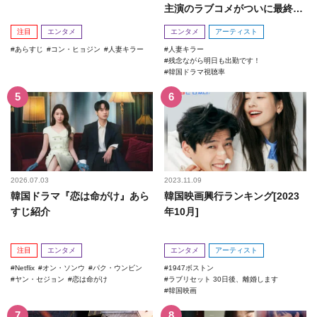
主演のラブコメがついに最終
回！
注目
エンタメ
エンタメ
アーティスト
あらすじ
コン・ヒョジン
人妻キラー
人妻キラー
残念ながら明日も出勤です！
韓国ドラマ視聴率
2026.07.03
2023.11.09
韓国ドラマ『恋は命がけ』あら
韓国映画興行ランキング[2023
すじ紹介
年10月]
注目
エンタメ
エンタメ
アーティスト
Netflix
オン・ソンウ
パク・ウンビン
1947ボストン
ヤン・セジョン
恋は命がけ
ラブリセット 30日後、離婚します
韓国映画