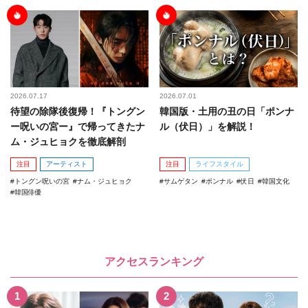
2026.07.17
2026.07.01
待望の除隊後復帰！『トングン
韓国版・土用の丑の日「ポンナ
ー呪いの宮ー』で帰ってきたナ
ル（伏日）」を解説！
ム・ジュヒョクを徹底解剖
注目
アーティスト
注目
ライフスタイル
トングン呪いの宮
ナム・ジュヒョク
サムゲタン
ポンナル
伏日
韓国文化
韓国俳優
アクセスランキング