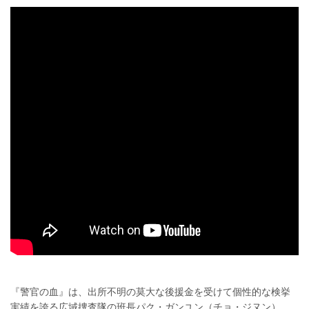
『警官の血』は、出所不明の莫大な後援金を受けて個性的な検挙
実績を誇る広域捜査隊の班長パク・ガンユン（チョ・ジヌン）