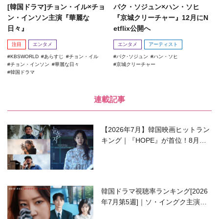
[韓国ドラマ]チョン・イル×チョ
パク・ソジュン×ハン・ソヒ
ン・インソン主演『華麗な
『京城クリーチャー』12月にN
日々』
etflix公開へ
注目
エンタメ
エンタメ
アーティスト
KBSWORLD
あらすじ
チョン・イル
パク･ソジュン
ハン・ソヒ
チョン・インソン
華麗な日々
京城クリーチャー
韓国ドラマ
連載記事
【2026年7月】韓国映画ヒットラン
キング｜『HOPE』が首位！8月公
開の注目作は？
韓国ドラマ視聴率ランキング[2026
年7月第5週]｜ソ・イングク主演の
ラブコメがついに最終回！