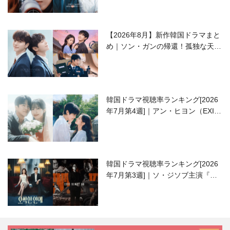
【2026年8月】新作韓国ドラマまと
め｜ソン・ガンの帰還！孤独な天才
高校生ピアニスト役
韓国ドラマ視聴率ランキング[2026
年7月第4週]｜アン・ヒヨン（EXID
ハニ）復帰作『愛が来る』に注目！
韓国ドラマ視聴率ランキング[2026
年7月第3週]｜ソ・ジソブ主演『エ
ージェント・キム』が勢い加速！