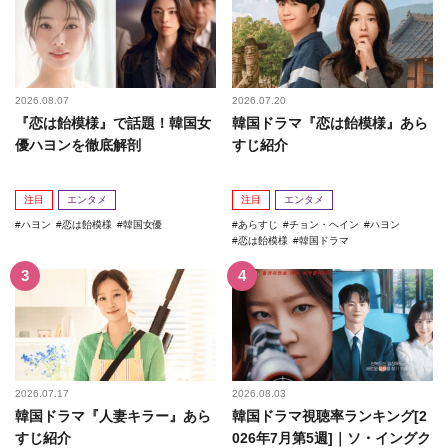
2026.08.07
2026.07.20
『恋は飴模様』で話題！韓国女
韓国ドラマ『恋は飴模様』あら
優ハヨンを徹底解剖
すじ紹介
注目
エンタメ
注目
エンタメ
ハヨン
恋は飴模様
韓国女優
あらすじ
チョン・ヘイン
ハヨン
恋は飴模様
韓国ドラマ
2026.07.17
2026.08.03
韓国ドラマ『人妻キラー』あら
韓国ドラマ視聴率ランキング[2
すじ紹介
026年7月第5週]｜ソ・イングク