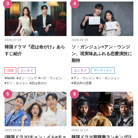
2026.07.03
2026.08.05
韓国ドラマ『恋は命がけ』あら
ソ・ガンジュン×アン・ウンジ
すじ紹介
ン、現実味あふれる恋愛演技に
期待
注目
エンタメ
エンタメ
アーティスト
Netflix
オン・ソンウ
パク・ウンビン
アン・ウンジン
ソ・ガンジュン
ヤン・セジョン
恋は命がけ
君以外の恋愛
2025.08.08
2023.11.13
[韓国ドラマ]チョン・イル×チョ
韓国ドラマ視聴率ランキング[2