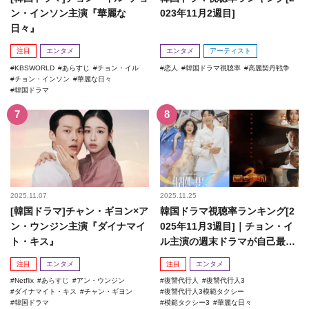
ン・インソン主演『華麗な
023年11月2週目]
日々』
注目
エンタメ
エンタメ
アーティスト
KBSWORLD
あらすじ
チョン・イル
恋人
韓国ドラマ視聴率
高麗契丹戦争
チョン・インソン
華麗な日々
韓国ドラマ
2025.11.07
2025.11.25
[韓国ドラマ]チャン・ギヨン×ア
韓国ドラマ視聴率ランキング[2
ン・ウンジン主演『ダイナマイ
025年11月3週目]｜チョン・イ
ト・キス』
ル主演の週末ドラマが自己最高
記録を更新！
注目
エンタメ
注目
エンタメ
Netflix
あらすじ
アン・ウンジン
復讐代行人
復讐代行人3
ダイナマイト・キス
チャン・ギヨン
復讐代行人3模範タクシー
韓国ドラマ
模範タクシー3
華麗な日々