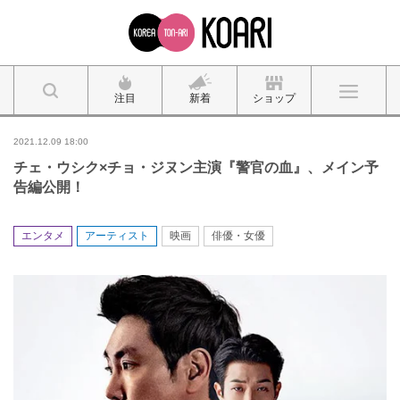
注目
新着
ショップ
2021.12.09 18:00
チェ・ウシク×チョ・ジヌン主演『警官の血』、メイン予
告編公開！
エンタメ
アーティスト
映画
俳優・女優