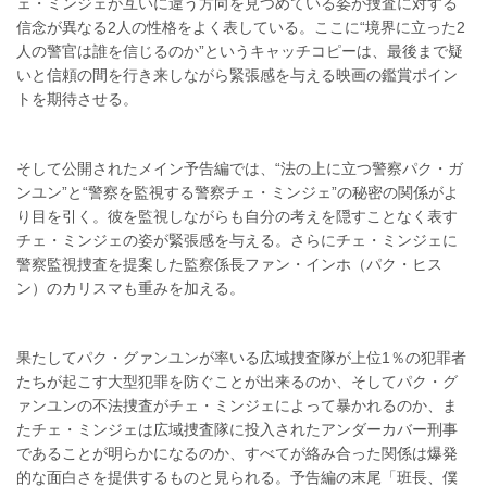
ェ・ミンジェが互いに違う方向を見つめている姿が捜査に対する
信念が異なる2人の性格をよく表している。ここに“境界に立った2
人の警官は誰を信じるのか”というキャッチコピーは、最後まで疑
いと信頼の間を行き来しながら緊張感を与える映画の鑑賞ポイン
トを期待させる。
そして公開されたメイン予告編では、“法の上に立つ警察パク・ガ
ンユン”と“警察を監視する警察チェ・ミンジェ”の秘密の関係がよ
り目を引く。彼を監視しながらも自分の考えを隠すことなく表す
チェ・ミンジェの姿が緊張感を与える。さらにチェ・ミンジェに
警察監視捜査を提案した監察係長ファン・インホ（パク・ヒス
ン）のカリスマも重みを加える。
果たしてパク・グァンユンが率いる広域捜査隊が上位1％の犯罪者
たちが起こす大型犯罪を防ぐことが出来るのか、そしてパク・グ
ァンユンの不法捜査がチェ・ミンジェによって暴かれるのか、ま
たチェ・ミンジェは広域捜査隊に投入されたアンダーカバー刑事
であることが明らかになるのか、すべてが絡み合った関係は爆発
的な面白さを提供するものと見られる。予告編の末尾「班長、僕