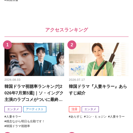
アクセスランキング
2026.08.03
2026.07.17
韓国ドラマ視聴率ランキング[2
韓国ドラマ『人妻キラー』あら
026年7月第5週]｜ソ・イングク
すじ紹介
主演のラブコメがついに最終
回！
エンタメ
アーティスト
注目
エンタメ
人妻キラー
あらすじ
コン・ヒョジン
人妻キラー
残念ながら明日も出勤です！
韓国ドラマ視聴率