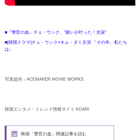
■『警官の血』チェ・ウシク、“願いが叶った！光栄”
■[韓国ドラマ]チェ・ウシク×キム・ダミ主演 『その年、私たち
は』
写真提供：ACEMAKER MOVIE WORKS
韓国エンタメ・トレンド情報サイト KOARI
映画「警官の血」関連記事を読む