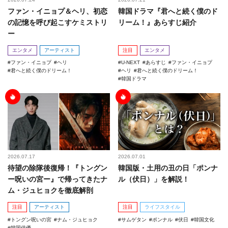
ファン・イニョプ＆ヘリ、初恋
韓国ドラマ『君へと続く僕のド
の記憶を呼び起こすケミストリ
リーム！』あらすじ紹介
ー
エンタメ
アーティスト
注目
エンタメ
ファン・イニョプ
ヘリ
U-NEXT
あらすじ
ファン・イニョプ
君へと続く僕のドリーム！
ヘリ
君へと続く僕のドリーム！
韓国ドラマ
2026.07.17
2026.07.01
待望の除隊後復帰！『トングン
韓国版・土用の丑の日「ポンナ
ー呪いの宮ー』で帰ってきたナ
ル（伏日）」を解説！
ム・ジュヒョクを徹底解剖
注目
アーティスト
注目
ライフスタイル
トングン呪いの宮
ナム・ジュヒョク
サムゲタン
ポンナル
伏日
韓国文化
韓国俳優