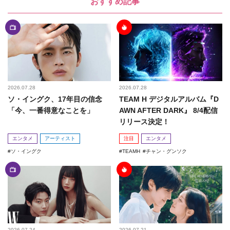
おすすめ記事
2026.07.28
2026.07.28
ソ・イングク、17年目の信念
TEAM H デジタルアルバム『D
「今、一番得意なことを」
AWN AFTER DARK』 8/4配信
リリース決定！
エンタメ
アーティスト
注目
エンタメ
ソ・イングク
TEAMH
チャン・グンソク
2026.07.24
2026.07.21