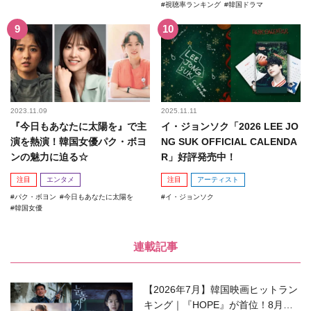
視聴率ランキング
韓国ドラマ
2023.11.09
2025.11.11
『今日もあなたに太陽を』で主
イ・ジョンソク「2026 LEE JO
演を熱演！韓国女優パク・ボヨ
NG SUK OFFICIAL CALENDA
ンの魅力に迫る☆
R」好評発売中！
注目
エンタメ
注目
アーティスト
パク・ボヨン
今日もあなたに太陽を
イ・ジョンソク
韓国女優
連載記事
【2026年7月】韓国映画ヒットラン
キング｜『HOPE』が首位！8月公