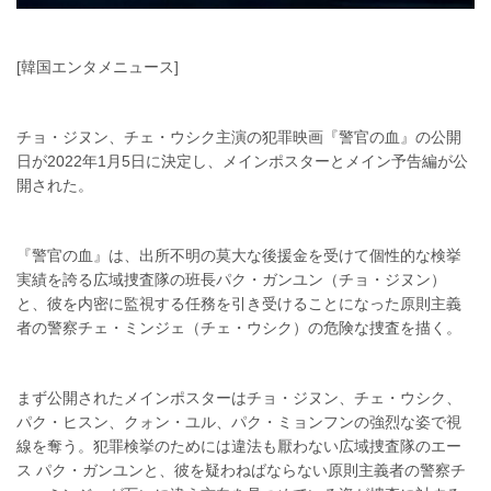
[韓国エンタメニュース]
チョ・ジヌン、チェ・ウシク主演の犯罪映画『警官の血』の公開
日が2022年1月5日に決定し、メインポスターとメイン予告編が公
開された。
『警官の血』は、出所不明の莫大な後援金を受けて個性的な検挙
実績を誇る広域捜査隊の班長パク・ガンユン（チョ・ジヌン）
と、彼を内密に監視する任務を引き受けることになった原則主義
者の警察チェ・ミンジェ（チェ・ウシク）の危険な捜査を描く。
まず公開されたメインポスターはチョ・ジヌン、チェ・ウシク、
パク・ヒスン、クォン・ユル、パク・ミョンフンの強烈な姿で視
線を奪う。犯罪検挙のためには違法も厭わない広域捜査隊のエー
ス パク・ガンユンと、彼を疑わねばならない原則主義者の警察チ