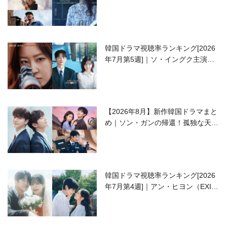
開の注目作は？
韓国ドラマ視聴率ランキング[2026
年7月第5週]｜ソ・イングク主演の
ラブコメがついに最終回！
【2026年8月】新作韓国ドラマまと
め｜ソン・ガンの帰還！孤独な天才
高校生ピアニスト役
韓国ドラマ視聴率ランキング[2026
年7月第4週]｜アン・ヒヨン（EXID
ハニ）復帰作『愛が来る』に注目！