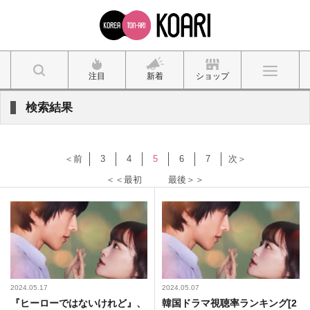
注目
新着
ショップ
検索結果
＜前
3
4
5
6
7
次＞
＜＜最初
最後＞＞
2024.05.17
2024.05.07
『ヒーローではないけれど』、
韓国ドラマ視聴率ランキング[2