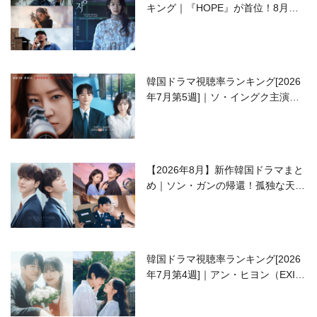
キング｜『HOPE』が首位！8月公
開の注目作は？
韓国ドラマ視聴率ランキング[2026
年7月第5週]｜ソ・イングク主演の
ラブコメがついに最終回！
【2026年8月】新作韓国ドラマまと
め｜ソン・ガンの帰還！孤独な天才
高校生ピアニスト役
韓国ドラマ視聴率ランキング[2026
年7月第4週]｜アン・ヒヨン（EXID
ハニ）復帰作『愛が来る』に注目！