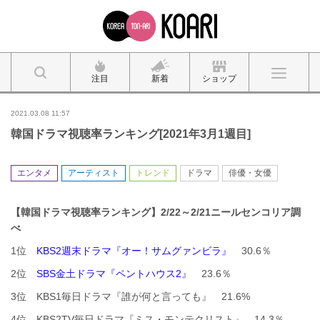
注目
新着
ショップ
2021.03.08 11:57
韓国ドラマ視聴率ランキング[2021年3月1週目]
エンタメ
アーティスト
トレンド
ドラマ
俳優・女優
【韓国ドラマ視聴率ランキング】2/22～2/21ニールセンコリア調
べ
1位
KBS2週末ドラマ『オー！サムグァンビラ』
30.6％
2位
SBS金土ドラマ『ペントハウス2』
23.6％
3位 KBS1毎日ドラマ『誰が何と言っても』 21.6%
4位 KBS2TV毎日ドラマ『ミス・モンテクリスト』 14.3％