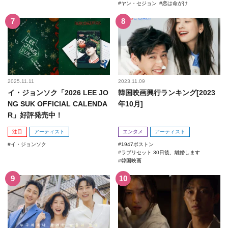
ヤン・セジョン
恋は命がけ
2025.11.11
2023.11.09
イ・ジョンソク「2026 LEE JO
韓国映画興行ランキング[2023
NG SUK OFFICIAL CALENDA
年10月]
R」好評発売中！
注目
アーティスト
エンタメ
アーティスト
イ・ジョンソク
1947ボストン
ラブリセット 30日後、離婚します
韓国映画