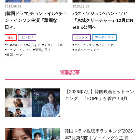
2025.08.08
2023.11.13
[韓国ドラマ]チョン・イル×チョ
パク・ソジュン×ハン・ソヒ
ン・インソン主演『華麗な
『京城クリーチャー』12月にN
日々』
etflix公開へ
注目
エンタメ
エンタメ
アーティスト
KBSWORLD
あらすじ
チョン・イル
パク･ソジュン
ハン・ソヒ
チョン・インソン
華麗な日々
京城クリーチャー
韓国ドラマ
連載記事
【2026年7月】韓国映画ヒットラン
キング｜『HOPE』が首位！8月公
開の注目作は？
韓国ドラマ視聴率ランキング[2026
年7月第5週]｜ソ・イングク主演の