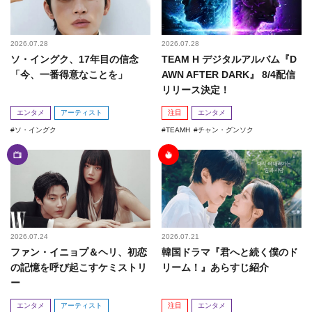
2026.07.28
2026.07.28
ソ・イングク、17年目の信念
TEAM H デジタルアルバム『D
「今、一番得意なことを」
AWN AFTER DARK』 8/4配信
リリース決定！
エンタメ
アーティスト
注目
エンタメ
ソ・イングク
TEAMH
チャン・グンソク
2026.07.24
2026.07.21
ファン・イニョプ＆ヘリ、初恋
韓国ドラマ『君へと続く僕のド
の記憶を呼び起こすケミストリ
リーム！』あらすじ紹介
ー
エンタメ
アーティスト
注目
エンタメ