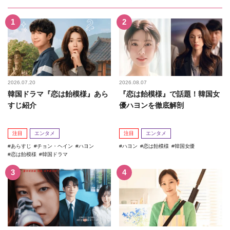
2026.07.20
2026.08.07
韓国ドラマ『恋は飴模様』あら
『恋は飴模様』で話題！韓国女
すじ紹介
優ハヨンを徹底解剖
注目
エンタメ
注目
エンタメ
あらすじ
チョン・ヘイン
ハヨン
ハヨン
恋は飴模様
韓国女優
恋は飴模様
韓国ドラマ