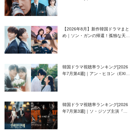
ラブコメがついに最終回！
【2026年8月】新作韓国ドラマまと
め｜ソン・ガンの帰還！孤独な天才
高校生ピアニスト役
韓国ドラマ視聴率ランキング[2026
年7月第4週]｜アン・ヒヨン（EXID
ハニ）復帰作『愛が来る』に注目！
韓国ドラマ視聴率ランキング[2026
年7月第3週]｜ソ・ジソブ主演『エ
ージェント・キム』が勢い加速！