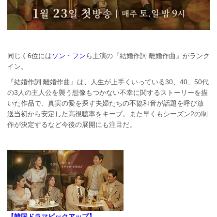
同じく6位には
ソン・フン
ら主演の『結婚作詞 離婚作曲』がランク
イン。
『結婚作詞 離婚作曲』は、人生が上手くいっている30、40、50代
の3人の主人公を襲う想像もつかない不幸に関するストーリーを描
いた作品で、真実の愛を探す夫婦たちの不協和音が話題を呼び放
送当初から安定した高視聴率をキープ。また早くもシーズン2の制
作が決定するなど今後の展開にも注目だ。
【韓国ドラマピックアップ】