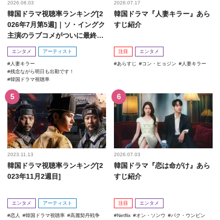
2026.08.03
2026.07.17
韓国ドラマ視聴率ランキング[2
韓国ドラマ『人妻キラー』あら
026年7月第5週]｜ソ・イングク
すじ紹介
主演のラブコメがついに最終
回！
エンタメ
アーティスト
注目
エンタメ
人妻キラー
あらすじ
コン・ヒョジン
人妻キラー
残念ながら明日も出勤です！
韓国ドラマ視聴率
2023.11.13
2026.07.03
韓国ドラマ視聴率ランキング[2
韓国ドラマ『恋は命がけ』あら
023年11月2週目]
すじ紹介
エンタメ
アーティスト
注目
エンタメ
恋人
韓国ドラマ視聴率
高麗契丹戦争
Netflix
オン・ソンウ
パク・ウンビン