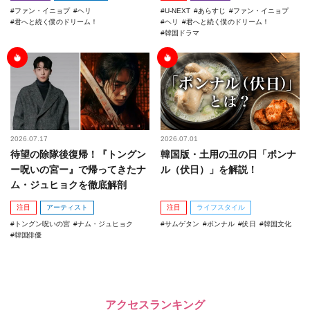
ファン・イニョプ
ヘリ
U-NEXT
あらすじ
ファン・イニョプ
君へと続く僕のドリーム！
ヘリ
君へと続く僕のドリーム！
韓国ドラマ
2026.07.17
2026.07.01
待望の除隊後復帰！『トングン
韓国版・土用の丑の日「ポンナ
ー呪いの宮ー』で帰ってきたナ
ル（伏日）」を解説！
ム・ジュヒョクを徹底解剖
注目
アーティスト
注目
ライフスタイル
トングン呪いの宮
ナム・ジュヒョク
サムゲタン
ポンナル
伏日
韓国文化
韓国俳優
アクセスランキング