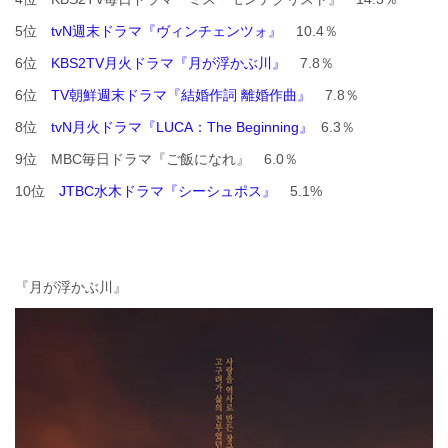
5位
tvN週末ドラマ『ヴィンチェンツォ』
10.4％
6位
KBS2TV月火ドラマ『月が浮かぶ川』
7.8％
6位
TV朝鮮週末ドラマ『結婚作詞 離婚作曲』
7.8％
8位
tvN月火ドラマ『LUCA：The Beginning』
6.3％
9位 MBC毎日ドラマ『ご飯になれ』 6.0％
10位
JTBC水木ドラマ『シーシュポス』
5.1%
『月が浮かぶ川』