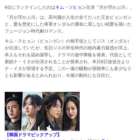
6位にランクインしたのは
キム・ソヒョン
主演『月が浮かぶ川』。
『月が浮かぶ川』は、高句麗が人生の全てだった王女ピョンガン
と、愛を歴史にした将軍オンダルの運命に屈しない純愛を描いた
フュージョン時代劇ロマンス。
キム・スヒョン（ピョンガン）の相手役としてジス（オンダル）
が出演していたが、先日ジスの学生時代の校内暴力疑惑が浮上。
本人もそれを認め謝罪し、ドラマの途中降板を発表。代役として
新鋭ナ・イヌが出演されることが発表され、本日8日放送分より
ナ・イヌが登場する予定。この一連の騒動が視聴率にも多少なり
とも影響があるとみられおり、今後の動向にも注目だ。
【韓国ドラマピックアップ】