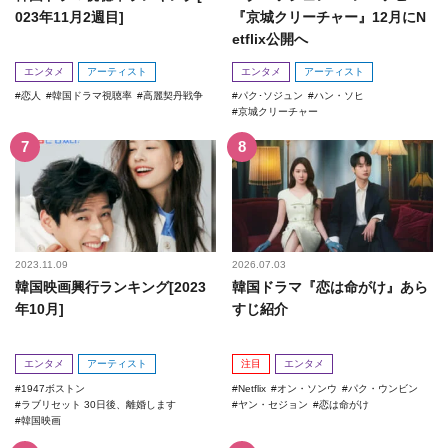
023年11月2週目]
『京城クリーチャー』12月にN
etflix公開へ
エンタメ
アーティスト
エンタメ
アーティスト
恋人
韓国ドラマ視聴率
高麗契丹戦争
パク･ソジュン
ハン・ソヒ
京城クリーチャー
2023.11.09
2026.07.03
韓国映画興行ランキング[2023
韓国ドラマ『恋は命がけ』あら
年10月]
すじ紹介
エンタメ
アーティスト
注目
エンタメ
1947ボストン
Netflix
オン・ソンウ
パク・ウンビン
ラブリセット 30日後、離婚します
ヤン・セジョン
恋は命がけ
韓国映画