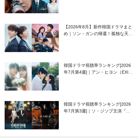
ラブコメがついに最終回！
【2026年8月】新作韓国ドラマまと
め｜ソン・ガンの帰還！孤独な天才
高校生ピアニスト役
韓国ドラマ視聴率ランキング[2026
年7月第4週]｜アン・ヒヨン（EXID
ハニ）復帰作『愛が来る』に注目！
韓国ドラマ視聴率ランキング[2026
年7月第3週]｜ソ・ジソブ主演『エ
ージェント・キム』が勢い加速！