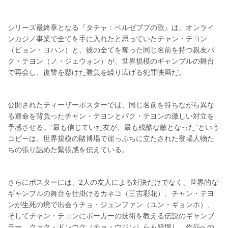
シリーズ最終章となる『タチャ：ベルゼブブの歌』は、オンライ
ンカジノ事業で全てを手に入れたと思っていたチャン・テヨン
（ピョン・ヨハン）と、彼の全てを奪った同じ名前を持つ親友パ
ク・テヨン（ノ・ジェウォン）が、世界規模のギャンブルの舞台
で再会し、復讐を懸けた勝負を繰り広げる犯罪映画だ。
公開されたティーザーポスターでは、同じ名前を持ちながら異な
る運命を背負ったチャン・テヨンとパク・テヨンの激しい対立を
予感させる。“最も信じていた友が、最も残酷な敵となった”という
コピーは、世界規模の賭博場で崖っぷちに立たされた登場人物た
ちの張り詰めた緊張感を伝えている。
さらにポスターには、2人の友人による対決だけでなく、世界的な
ギャンブルの舞台を仕掛けるカネコ（三吉彩花）、チャン・テヨ
ンが生死の境で出会うチョ・ジュンファン（ユン・ギョンホ）、
そしてチャン・テヨンにポーカーの技術を教える伝説のギャンブ
ラー、クァク・ドンウク（チョ・ウジン）らも登場し、作品への