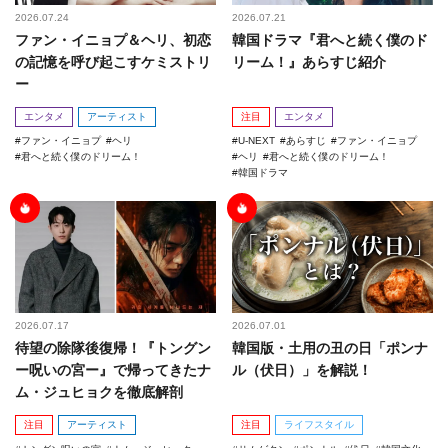
2026.07.24
2026.07.21
ファン・イニョプ＆ヘリ、初恋
韓国ドラマ『君へと続く僕のド
の記憶を呼び起こすケミストリ
リーム！』あらすじ紹介
ー
エンタメ
アーティスト
注目
エンタメ
ファン・イニョプ
ヘリ
U-NEXT
あらすじ
ファン・イニョプ
君へと続く僕のドリーム！
ヘリ
君へと続く僕のドリーム！
韓国ドラマ
2026.07.17
2026.07.01
待望の除隊後復帰！『トングン
韓国版・土用の丑の日「ポンナ
ー呪いの宮ー』で帰ってきたナ
ル（伏日）」を解説！
ム・ジュヒョクを徹底解剖
注目
アーティスト
注目
ライフスタイル