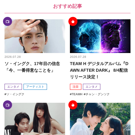
おすすめ記事
2026.07.28
2026.07.28
ソ・イングク、17年目の信念
TEAM H デジタルアルバム『D
「今、一番得意なことを」
AWN AFTER DARK』 8/4配信
リリース決定！
エンタメ
アーティスト
注目
エンタメ
ソ・イングク
TEAMH
チャン・グンソク