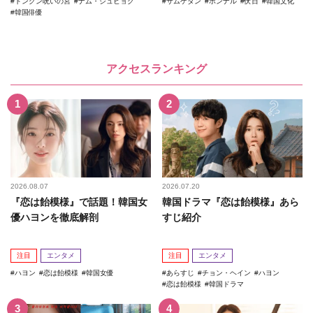
トングン呪いの宮
ナム・ジュヒョク
サムゲタン
ポンナル
伏日
韓国文化
韓国俳優
アクセスランキング
2026.08.07
2026.07.20
『恋は飴模様』で話題！韓国女
韓国ドラマ『恋は飴模様』あら
優ハヨンを徹底解剖
すじ紹介
注目
エンタメ
注目
エンタメ
ハヨン
恋は飴模様
韓国女優
あらすじ
チョン・ヘイン
ハヨン
恋は飴模様
韓国ドラマ