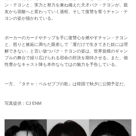
ン・テヨンと、実力と努力を兼ね備えた天才パク・テヨンが、親
友から宿敵へと変わっていく過程、そして復讐を誓うチャン・テ
ヨンの姿が描かれている。
ポーカーのカードやチップを手に復讐心を燃やすチャン・テヨン
と、怒りと嫉妬に満ちた眼差しで「運だけで生きてきた奴には理
解できない」と言い放つパク・テヨンの姿は、世界規模のギャン
ブルの舞台で繰り広げられる宿命の対決を期待させる。また、個
性豊かなキャスト陣も本作ならではの魅力を予告している。
一方、『タチャ：ベルゼブブの歌』は韓国で秋夕に公開予定だ。
写真提供：CJ ENM