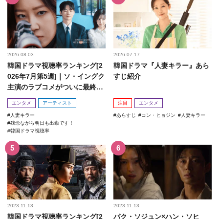
2026.08.03
2026.07.17
韓国ドラマ視聴率ランキング[2
韓国ドラマ『人妻キラー』あら
026年7月第5週]｜ソ・イングク
すじ紹介
主演のラブコメがついに最終
回！
エンタメ
アーティスト
注目
エンタメ
人妻キラー
あらすじ
コン・ヒョジン
人妻キラー
残念ながら明日も出勤です！
韓国ドラマ視聴率
2023.11.13
2023.11.13
韓国ドラマ視聴率ランキング[2
パク・ソジュン×ハン・ソヒ