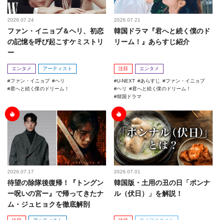
2026.07.24
2026.07.21
ファン・イニョプ＆ヘリ、初恋
韓国ドラマ『君へと続く僕のド
の記憶を呼び起こすケミストリ
リーム！』あらすじ紹介
ー
エンタメ
アーティスト
注目
エンタメ
ファン・イニョプ
ヘリ
U-NEXT
あらすじ
ファン・イニョプ
君へと続く僕のドリーム！
ヘリ
君へと続く僕のドリーム！
韓国ドラマ
2026.07.17
2026.07.01
待望の除隊後復帰！『トングン
韓国版・土用の丑の日「ポンナ
ー呪いの宮ー』で帰ってきたナ
ル（伏日）」を解説！
ム・ジュヒョクを徹底解剖