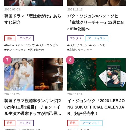
2026.07.03
2023.11.13
韓国ドラマ『恋は命がけ』あら
パク・ソジュン×ハン・ソヒ
すじ紹介
『京城クリーチャー』12月にN
etflix公開へ
注目
エンタメ
エンタメ
アーティスト
Netflix
オン・ソンウ
パク・ウンビン
パク･ソジュン
ハン・ソヒ
ヤン・セジョン
恋は命がけ
京城クリーチャー
2025.11.25
2025.11.11
韓国ドラマ視聴率ランキング[2
イ・ジョンソク「2026 LEE JO
025年11月3週目]｜チョン・イ
NG SUK OFFICIAL CALENDA
ル主演の週末ドラマが自己最高
R」好評発売中！
記録を更新！
注目
エンタメ
注目
アーティスト