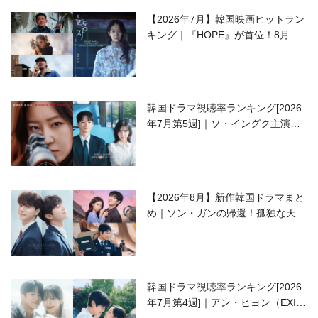
【2026年7月】韓国映画ヒットラン
キング｜『HOPE』が首位！8月公
開の注目作は？
韓国ドラマ視聴率ランキング[2026
年7月第5週]｜ソ・イングク主演の
ラブコメがついに最終回！
【2026年8月】新作韓国ドラマまと
め｜ソン・ガンの帰還！孤独な天才
高校生ピアニスト役
韓国ドラマ視聴率ランキング[2026
年7月第4週]｜アン・ヒヨン（EXID
ハニ）復帰作『愛が来る』に注目！