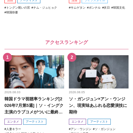
注目
アーティスト
注目
ライフスタイル
トングン呪いの宮
ナム・ジュヒョク
サムゲタン
ポンナル
伏日
韓国文化
韓国俳優
アクセスランキング
2026.08.03
2026.08.05
韓国ドラマ視聴率ランキング[2
ソ・ガンジュン×アン・ウンジ
026年7月第5週]｜ソ・イングク
ン、現実味あふれる恋愛演技に
主演のラブコメがついに最終
期待
回！
エンタメ
アーティスト
エンタメ
アーティスト
人妻キラー
アン・ウンジン
ソ・ガンジュン