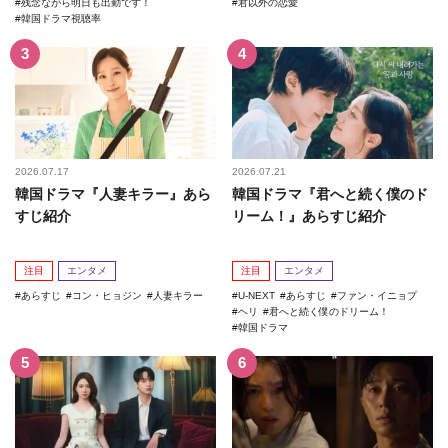
残念ながら明日も出勤です！
君以外の恋愛
韓国ドラマ視聴率
2026.07.17
2026.07.21
韓国ドラマ『人妻キラー』あら
韓国ドラマ『君へと続く僕のド
すじ紹介
リーム！』あらすじ紹介
注目
エンタメ
注目
エンタメ
あらすじ
コン・ヒョジン
人妻キラー
U-NEXT
あらすじ
ファン・イニョプ
ヘリ
君へと続く僕のドリーム！
韓国ドラマ