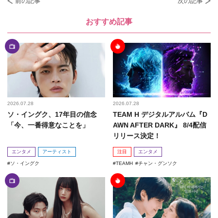
前の記事
次の記事
おすすめ記事
2026.07.28
2026.07.28
ソ・イングク、17年目の信念
TEAM H デジタルアルバム『D
「今、一番得意なことを」
AWN AFTER DARK』 8/4配信
リリース決定！
エンタメ
アーティスト
注目
エンタメ
ソ・イングク
TEAMH
チャン・グンソク