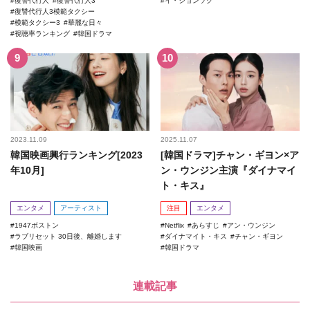
復讐代行人
復讐代行人3
イ・ジョンソク
復讐代行人3模範タクシー
模範タクシー3
華麗な日々
視聴率ランキング
韓国ドラマ
2023.11.09
2025.11.07
韓国映画興行ランキング[2023
[韓国ドラマ]チャン・ギヨン×ア
年10月]
ン・ウンジン主演『ダイナマイ
ト・キス』
エンタメ
アーティスト
注目
エンタメ
1947ボストン
Netflix
あらすじ
アン・ウンジン
ラブリセット 30日後、離婚します
ダイナマイト・キス
チャン・ギヨン
韓国映画
韓国ドラマ
連載記事