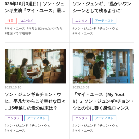
025年10月3週目]｜ソン・ジュ
ソン・ジュンギ、“温かいワン
ンギ主演『マイ・ユース』最終
シーンとして残るように”
回の視聴率は？
注目
エンタメ
エンタメ
アーティスト
マイ・ユース
マリと変わったパパたち
ソン・ジュンギ
チョン・ウヒ
韓国ドラマ視聴率
マイ・ユース
2025.10.16
2025.10.09
ソン・ジュンギ＆チョン・ウ
『マイ・ユース（My Yout
ヒ、平凡だからこそ幸せな日々
h）』ソン・ジュンギ×チョン・
…15年越しの愛の結末は？
ウヒの心に響く感性ロマンス
エンタメ
アーティスト
エンタメ
アーティスト
ソン・ジュンギ
チョン・ウヒ
ソン・ジュンギ
チョン・ウヒ
マイ・ユース
マイ・ユース