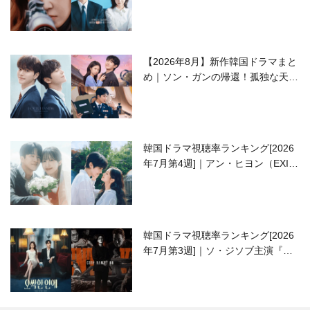
ラブコメがついに最終回！
【2026年8月】新作韓国ドラマまと
め｜ソン・ガンの帰還！孤独な天才
高校生ピアニスト役
韓国ドラマ視聴率ランキング[2026
年7月第4週]｜アン・ヒヨン（EXID
ハニ）復帰作『愛が来る』に注目！
韓国ドラマ視聴率ランキング[2026
年7月第3週]｜ソ・ジソブ主演『エ
ージェント・キム』が勢い加速！