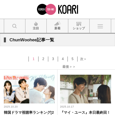
注目
新着
ショップ
ChunWoohee記事一覧
1
2
3
4
5
次＞
最後＞＞
2025.10.20
2025.10.17
韓国ドラマ視聴率ランキング[2
『マイ・ユース』本日最終回！