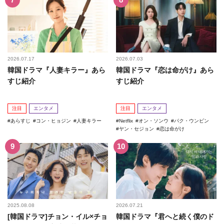
2026.07.17
2026.07.03
韓国ドラマ『人妻キラー』あら
韓国ドラマ『恋は命がけ』あら
すじ紹介
すじ紹介
注目
エンタメ
注目
エンタメ
あらすじ
コン・ヒョジン
人妻キラー
Netflix
オン・ソンウ
パク・ウンビン
ヤン・セジョン
恋は命がけ
2025.08.08
2026.07.21
[韓国ドラマ]チョン・イル×チョ
韓国ドラマ『君へと続く僕のド