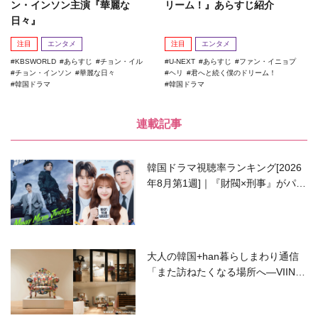
ン・インソン主演『華麗な
リーム！』あらすじ紹介
日々』
注目
エンタメ
注目
エンタメ
KBSWORLD
あらすじ
チョン・イル
U-NEXT
あらすじ
ファン・イニョプ
チョン・インソン
華麗な日々
ヘリ
君へと続く僕のドリーム！
韓国ドラマ
韓国ドラマ
連載記事
韓国ドラマ視聴率ランキング[2026
年8月第1週]｜『財閥×刑事』がパワ
ーアップして再始動！
大人の韓国+han暮らしまわり通信
「また訪ねたくなる場所へ―VIIN C
ollection」