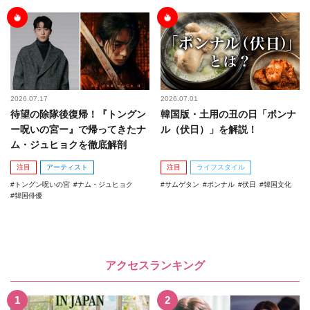
2026.07.17
2026.07.01
待望の除隊後復帰！『トングン
韓国版・土用の丑の日「ポンナ
ー呪いの宮ー』で帰ってきたナ
ル（伏日）」を解説！
ム・ジュヒョクを徹底解剖
注目
アーティスト
注目
ライフスタイル
トングン呪いの宮
ナム・ジュヒョク
サムゲタン
ポンナル
伏日
韓国文化
韓国俳優
アクセスランキング