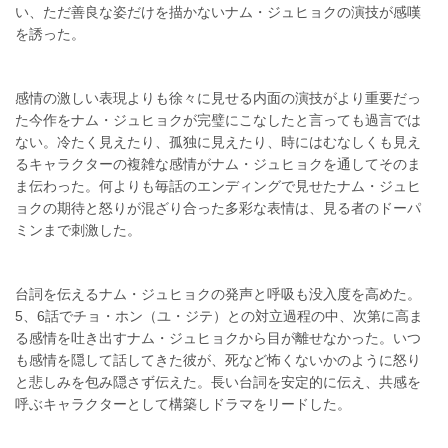
い、ただ善良な姿だけを描かないナム・ジュヒョクの演技が感嘆
を誘った。
感情の激しい表現よりも徐々に見せる内面の演技がより重要だっ
た今作をナム・ジュヒョクが完璧にこなしたと言っても過言では
ない。冷たく見えたり、孤独に見えたり、時にはむなしくも見え
るキャラクターの複雑な感情がナム・ジュヒョクを通してそのま
ま伝わった。何よりも毎話のエンディングで見せたナム・ジュヒ
ョクの期待と怒りが混ざり合った多彩な表情は、見る者のドーパ
ミンまで刺激した。
台詞を伝えるナム・ジュヒョクの発声と呼吸も没入度を高めた。
5、6話でチョ・ホン（ユ・ジテ）との対立過程の中、次第に高ま
る感情を吐き出すナム・ジュヒョクから目が離せなかった。いつ
も感情を隠して話してきた彼が、死など怖くないかのように怒り
と悲しみを包み隠さず伝えた。長い台詞を安定的に伝え、共感を
呼ぶキャラクターとして構築しドラマをリードした。