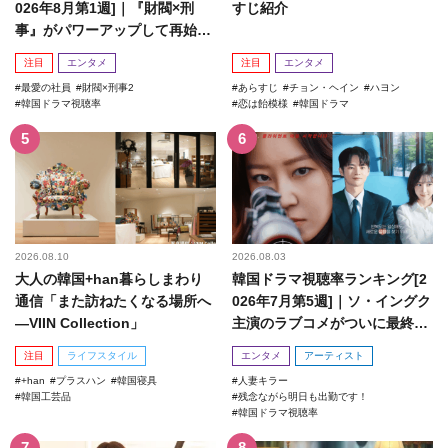
026年8月第1週]｜『財閥×刑
すじ紹介
事』がパワーアップして再始
動！
注目
エンタメ
注目
エンタメ
最愛の社員
財閥×刑事2
あらすじ
チョン・ヘイン
ハヨン
韓国ドラマ視聴率
恋は飴模様
韓国ドラマ
2026.08.10
2026.08.03
大人の韓国+han暮らしまわり
韓国ドラマ視聴率ランキング[2
通信「また訪ねたくなる場所へ
026年7月第5週]｜ソ・イングク
―VIIN Collection」
主演のラブコメがついに最終
回！
注目
ライフスタイル
エンタメ
アーティスト
+han
プラスハン
韓国寝具
人妻キラー
韓国工芸品
残念ながら明日も出勤です！
韓国ドラマ視聴率