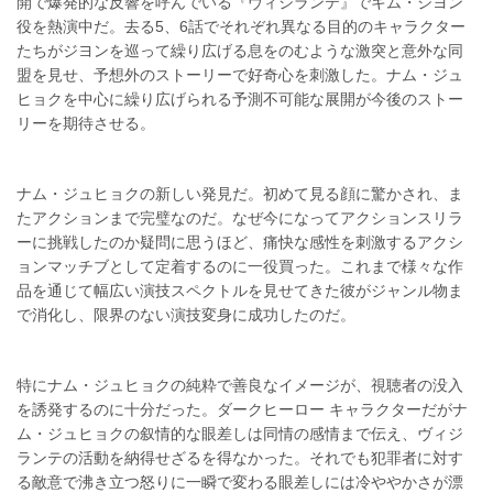
開で爆発的な反響を呼んでいる『ヴィジランテ』でキム・ジヨン
役を熱演中だ。去る5、6話でそれぞれ異なる目的のキャラクター
たちがジヨンを巡って繰り広げる息をのむような激突と意外な同
盟を見せ、予想外のストーリーで好奇心を刺激した。ナム・ジュ
ヒョクを中心に繰り広げられる予測不可能な展開が今後のストー
リーを期待させる。
ナム・ジュヒョクの新しい発見だ。初めて見る顔に驚かされ、ま
たアクションまで完璧なのだ。なぜ今になってアクションスリラ
ーに挑戦したのか疑問に思うほど、痛快な感性を刺激するアクシ
ョンマッチブとして定着するのに一役買った。これまで様々な作
品を通じて幅広い演技スペクトルを見せてきた彼がジャンル物ま
で消化し、限界のない演技変身に成功したのだ。
特にナム・ジュヒョクの純粋で善良なイメージが、視聴者の没入
を誘発するのに十分だった。ダークヒーロー キャラクターだがナ
ム・ジュヒョクの叙情的な眼差しは同情の感情まで伝え、ヴィジ
ランテの活動を納得せざるを得なかった。それでも犯罪者に対す
る敵意で沸き立つ怒りに一瞬で変わる眼差しには冷ややかさが漂