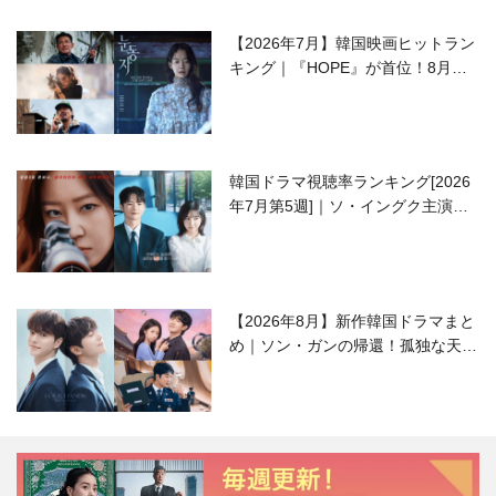
【2026年7月】韓国映画ヒットラン
キング｜『HOPE』が首位！8月公
開の注目作は？
韓国ドラマ視聴率ランキング[2026
年7月第5週]｜ソ・イングク主演の
ラブコメがついに最終回！
【2026年8月】新作韓国ドラマまと
め｜ソン・ガンの帰還！孤独な天才
高校生ピアニスト役