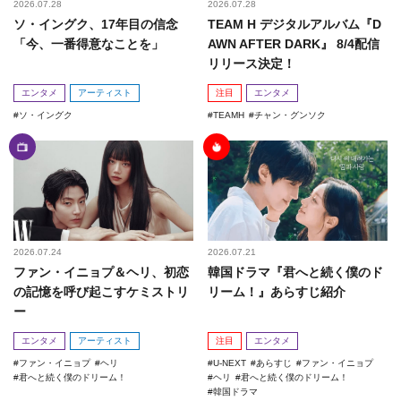
2026.07.28
2026.07.28
ソ・イングク、17年目の信念
TEAM H デジタルアルバム『D
「今、一番得意なことを」
AWN AFTER DARK』 8/4配信
リリース決定！
エンタメ
アーティスト
注目
エンタメ
ソ・イングク
TEAMH
チャン・グンソク
2026.07.24
2026.07.21
ファン・イニョプ＆ヘリ、初恋
韓国ドラマ『君へと続く僕のド
の記憶を呼び起こすケミストリ
リーム！』あらすじ紹介
ー
エンタメ
アーティスト
注目
エンタメ
ファン・イニョプ
ヘリ
U-NEXT
あらすじ
ファン・イニョプ
君へと続く僕のドリーム！
ヘリ
君へと続く僕のドリーム！
韓国ドラマ