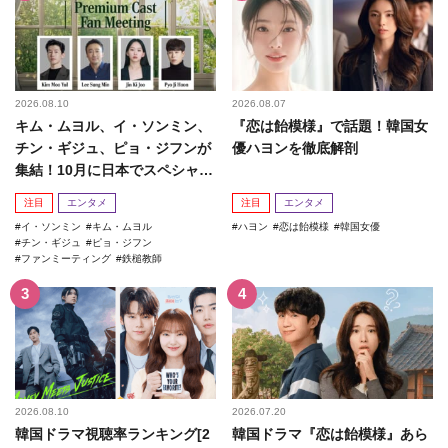
2026.08.10
2026.08.07
キム・ムヨル、イ・ソンミン、
『恋は飴模様』で話題！韓国女
チン・ギジュ、ピョ・ジフンが
優ハヨンを徹底解剖
集結！10月に日本でスペシャル
ファンミーティング開催決...
注目
エンタメ
注目
エンタメ
イ・ソンミン
キム・ムヨル
ハヨン
恋は飴模様
韓国女優
チン・ギジュ
ピョ・ジフン
ファンミーティング
鉄槌教師
2026.08.10
2026.07.20
韓国ドラマ視聴率ランキング[2
韓国ドラマ『恋は飴模様』あら