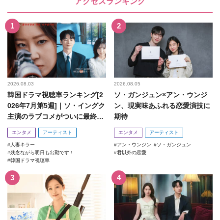
アクセスランキング
2026.08.03
2026.08.05
韓国ドラマ視聴率ランキング[2
ソ・ガンジュン×アン・ウンジ
026年7月第5週]｜ソ・イングク
ン、現実味あふれる恋愛演技に
主演のラブコメがついに最終
期待
回！
エンタメ
アーティスト
エンタメ
アーティスト
人妻キラー
アン・ウンジン
ソ・ガンジュン
残念ながら明日も出勤です！
君以外の恋愛
韓国ドラマ視聴率