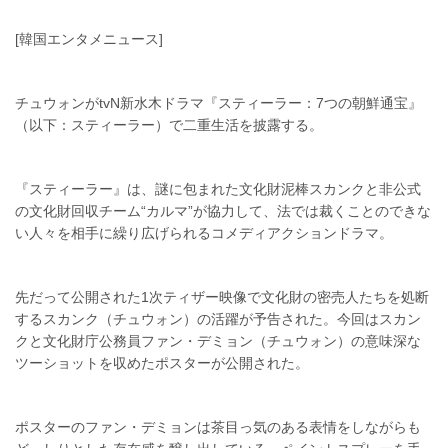
[韓国エンタメニュース]
チュウォンがtvN新水木ドラマ『スティーラー：7つの朝鮮通宝』
（以下：スティーラー）で二重生活を披露する。
『スティーラー』は、謎に包まれた文化財泥棒スカンクと非公式
の文化財回収チーム“カルマ”が協力して、法では裁くことのできな
い人々を相手に繰り広げられるコメディアクションドラマ。
先だって公開された1次ティザー映像で文化財の密売人たちを処断
するスカンク（チュウォン）の活躍が予告された。今回はスカン
クと文化財庁公務員ファン・デミョン（チュウォン）の意味深な
ツーショットを収めたポスターが公開された。
ポスターのファン・デミョンは茶目っ気のある表情をしながらも