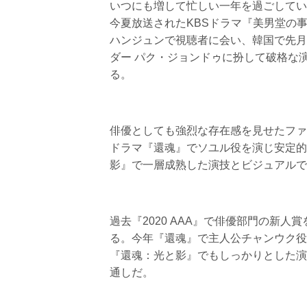
いつにも増して忙しい一年を過ごしている
今夏放送されたKBSドラマ『美男堂の
ハンジュンで視聴者に会い、韓国で先月
ダー パク・ジョンドゥに扮して破格な
る。
俳優としても強烈な存在感を見せたファン
ドラマ『還魂』でソユル役を演じ安定的
影』で一層成熟した演技とビジュアルで
過去『2020 AAA』で俳優部門の新
る。今年『還魂』で主人公チャンウク役
『還魂：光と影』でもしっかりとした演
通しだ。