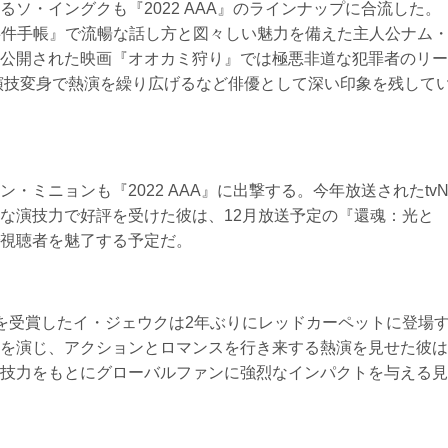
ソ・イングクも『2022 AAA』のラインナップに合流した。
事件手帳』で流暢な話し方と図々しい魅力を備えた主人公ナム
公開された映画『オオカミ狩り』では極悪非道な犯罪者のリー
演技変身で熱演を繰り広げるなど俳優として深い印象を残して
・ミニョンも『2022 AAA』に出撃する。今年放送されたtv
な演技力で好評を受けた彼は、12月放送予定の『還魂：光と
視聴者を魅了する予定だ。
人賞を受賞したイ・ジェウクは2年ぶりにレッドカーペットに登場
を演じ、アクションとロマンスを行き来する熱演を見せた彼は
技力をもとにグローバルファンに強烈なインパクトを与える見