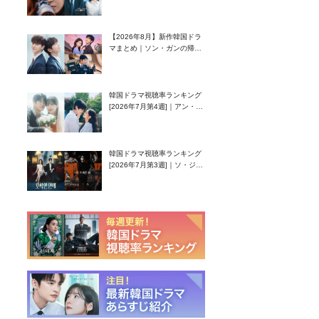
グク主演のラブコメがついに
最終回！
【2026年8月】新作韓国ドラ
マまとめ｜ソン・ガンの帰
還！孤独な天才高校生ピアニ
スト役
韓国ドラマ視聴率ランキング
[2026年7月第4週]｜アン・ヒ
ヨン（EXID ハニ）復帰作
『愛が来る』に注目！
韓国ドラマ視聴率ランキング
[2026年7月第3週]｜ソ・ジソ
ブ主演『エージェント・キ
ム』が勢い加速！