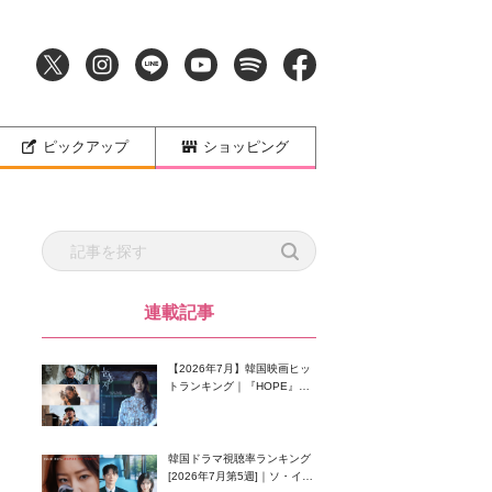
ピックアップ
ショッピング
連載記事
【2026年7月】韓国映画ヒッ
トランキング｜『HOPE』が
首位！8月公開の注目作は？
韓国ドラマ視聴率ランキング
[2026年7月第5週]｜ソ・イン