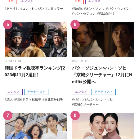
注目
エンタメ
注目
エンタメ
あらすじ
コン・ヒョジン
人妻キラー
Netflix
オン・ソンウ
パク・ウンビン
ヤン・セジョン
恋は命がけ
2023.11.13
2023.11.13
韓国ドラマ視聴率ランキング[2
パク・ソジュン×ハン・ソヒ
023年11月2週目]
『京城クリーチャー』12月にN
etflix公開へ
エンタメ
アーティスト
エンタメ
アーティスト
恋人
韓国ドラマ視聴率
高麗契丹戦争
パク･ソジュン
ハン・ソヒ
京城クリーチャー