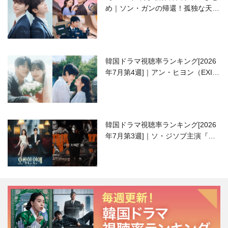
め｜ソン・ガンの帰還！孤独な天才
高校生ピアニスト役
韓国ドラマ視聴率ランキング[2026
年7月第4週]｜アン・ヒヨン（EXID
ハニ）復帰作『愛が来る』に注目！
韓国ドラマ視聴率ランキング[2026
年7月第3週]｜ソ・ジソブ主演『エ
ージェント・キム』が勢い加速！