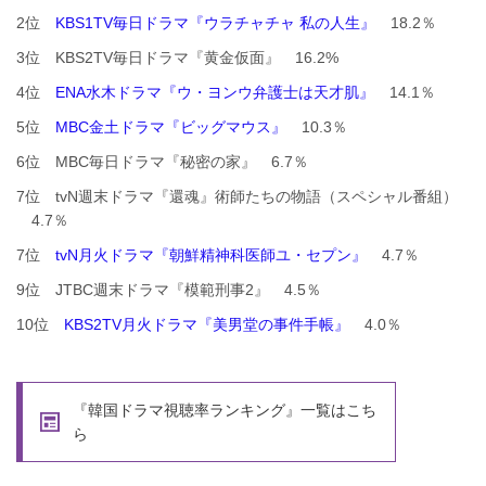
2位
KBS1TV毎日ドラマ『ウラチャチャ 私の人生』
18.2％
3位 KBS2TV毎日ドラマ『黄金仮面』 16.2%
4位
ENA水木ドラマ『ウ・ヨンウ弁護士は天才肌』
14.1％
5位
MBC金土ドラマ『ビッグマウス』
10.3％
6位 MBC毎日ドラマ『秘密の家』 6.7％
7位 tvN週末ドラマ『還魂』術師たちの物語（スペシャル番組）
4.7％
7位
tvN月火ドラマ『朝鮮精神科医師ユ・セプン』
4.7％
9位 JTBC週末ドラマ『模範刑事2』 4.5％
10位
KBS2TV月火ドラマ『美男堂の事件手帳』
4.0％
『韓国ドラマ視聴率ランキング』一覧はこち
ら