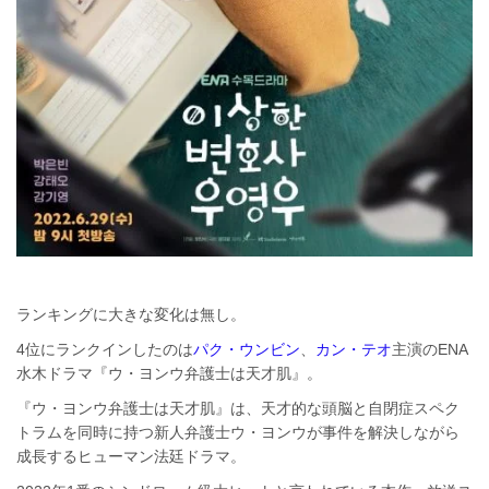
ランキングに大きな変化は無し。
4位にランクインしたのは
パク・ウンビン
、
カン・テオ
主演のENA
水木ドラマ『ウ・ヨンウ弁護士は天才肌』。
『ウ・ヨンウ弁護士は天才肌』は、天才的な頭脳と自閉症スペク
トラムを同時に持つ新人弁護士ウ・ヨンウが事件を解決しながら
成長するヒューマン法廷ドラマ。