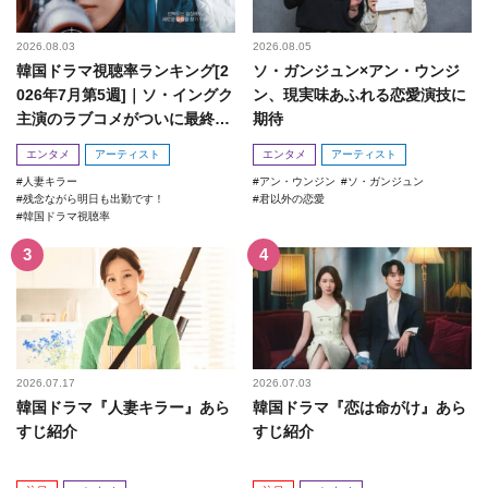
2026.08.03
2026.08.05
韓国ドラマ視聴率ランキング[2
ソ・ガンジュン×アン・ウンジ
026年7月第5週]｜ソ・イングク
ン、現実味あふれる恋愛演技に
主演のラブコメがついに最終
期待
回！
エンタメ
アーティスト
エンタメ
アーティスト
人妻キラー
アン・ウンジン
ソ・ガンジュン
残念ながら明日も出勤です！
君以外の恋愛
韓国ドラマ視聴率
2026.07.17
2026.07.03
韓国ドラマ『人妻キラー』あら
韓国ドラマ『恋は命がけ』あら
すじ紹介
すじ紹介