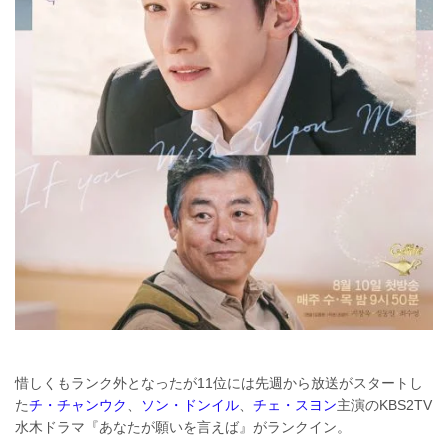
惜しくもランク外となったが11位には先週から放送がスタートし
た
チ・チャンウク
、
ソン・ドンイル
、
チェ・スヨン
主演のKBS2TV
水木ドラマ『あなたが願いを言えば』がランクイン。