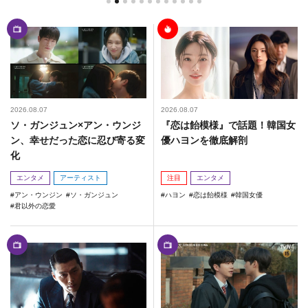
2026.08.07
2026.08.07
ソ・ガンジュン×アン・ウンジ
『恋は飴模様』で話題！韓国女
ン、幸せだった恋に忍び寄る変
優ハヨンを徹底解剖
化
エンタメ
アーティスト
注目
エンタメ
アン・ウンジン
ソ・ガンジュン
ハヨン
恋は飴模様
韓国女優
君以外の恋愛