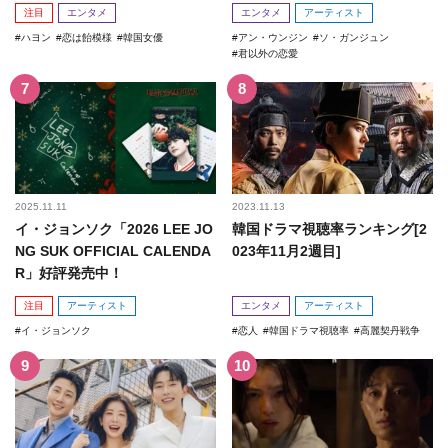
注目
エンタメ
エンタメ
アーティスト
ハヨン
恋は飴模様
韓国女優
アン・ウンジン
ソ・ガンジュン
君以外の恋愛
2025.11.11
2023.11.13
イ・ジョンソク「2026 LEE JO
韓国ドラマ視聴率ランキング[2
NG SUK OFFICIAL CALENDA
023年11月2週目]
R」好評発売中！
注目
アーティスト
エンタメ
アーティスト
イ・ジョンソク
恋人
韓国ドラマ視聴率
高麗契丹戦争