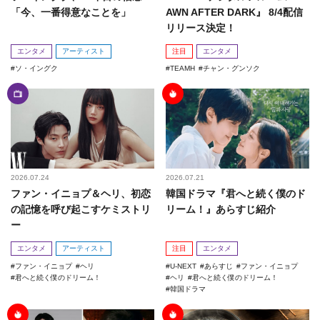
「今、一番得意なことを」
AWN AFTER DARK』 8/4配信
リリース決定！
エンタメ
アーティスト
注目
エンタメ
ソ・イングク
TEAMH
チャン・グンソク
2026.07.24
2026.07.21
ファン・イニョプ＆ヘリ、初恋
韓国ドラマ『君へと続く僕のド
の記憶を呼び起こすケミストリ
リーム！』あらすじ紹介
ー
エンタメ
アーティスト
注目
エンタメ
ファン・イニョプ
ヘリ
U-NEXT
あらすじ
ファン・イニョプ
君へと続く僕のドリーム！
ヘリ
君へと続く僕のドリーム！
韓国ドラマ