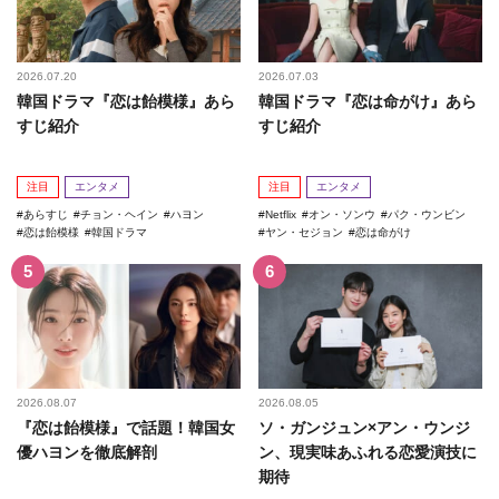
2026.07.20
2026.07.03
韓国ドラマ『恋は飴模様』あら
韓国ドラマ『恋は命がけ』あら
すじ紹介
すじ紹介
注目
エンタメ
注目
エンタメ
あらすじ
チョン・ヘイン
ハヨン
Netflix
オン・ソンウ
パク・ウンビン
恋は飴模様
韓国ドラマ
ヤン・セジョン
恋は命がけ
2026.08.07
2026.08.05
『恋は飴模様』で話題！韓国女
ソ・ガンジュン×アン・ウンジ
優ハヨンを徹底解剖
ン、現実味あふれる恋愛演技に
期待