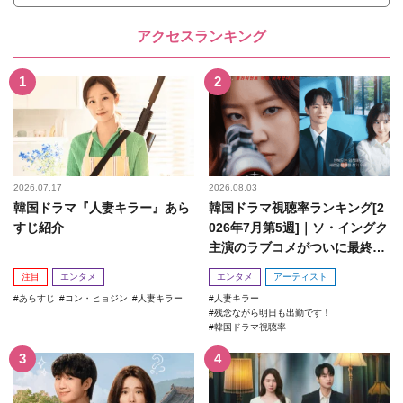
アクセスランキング
2026.07.17
2026.08.03
韓国ドラマ『人妻キラー』あら
韓国ドラマ視聴率ランキング[2
すじ紹介
026年7月第5週]｜ソ・イングク
主演のラブコメがついに最終
回！
注目
エンタメ
エンタメ
アーティスト
あらすじ
コン・ヒョジン
人妻キラー
人妻キラー
残念ながら明日も出勤です！
韓国ドラマ視聴率