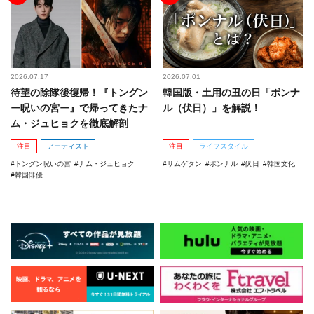
2026.07.17
2026.07.01
待望の除隊後復帰！『トングン
韓国版・土用の丑の日「ポンナ
ー呪いの宮ー』で帰ってきたナ
ル（伏日）」を解説！
ム・ジュヒョクを徹底解剖
注目
アーティスト
注目
ライフスタイル
トングン呪いの宮
ナム・ジュヒョク
サムゲタン
ポンナル
伏日
韓国文化
韓国俳優