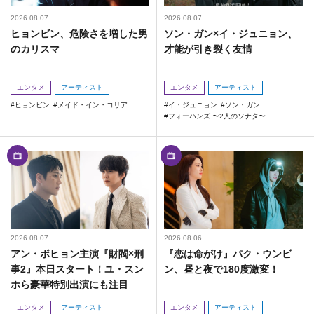
2026.08.07
2026.08.07
ヒョンビン、危険さを増した男
ソン・ガン×イ・ジュニョン、
のカリスマ
才能が引き裂く友情
エンタメ
アーティスト
エンタメ
アーティスト
ヒョンビン
メイド・イン・コリア
イ・ジュニョン
ソン・ガン
フォーハンズ 〜2人のソナタ〜
2026.08.07
2026.08.06
アン・ボヒョン主演『財閥×刑
『恋は命がけ』パク・ウンビ
事2』本日スタート！ユ・スン
ン、昼と夜で180度激変！
ホら豪華特別出演にも注目
エンタメ
アーティスト
エンタメ
アーティスト