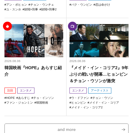
アン・ボヒョン
チョン・ウンチェ
パク・ウンビン
恋は命がけ
ユ・スンホ
財閥×刑事
財閥×刑事2
2026.08.06
2026.08.06
韓国映画『HOPE』あらすじ紹
『メイド・イン・コリア2』9年
介
ぶりの戦いが開幕…ヒョンビン
＆チョン・ウソンが激突
注目
エンタメ
エンタメ
アーティスト
HOPE
あらすじ
チョ・インソン
ウ・ドファン
チョン・ウソン
ファン・ジョンミン
韓国映画
ヒョンビン
メイド・イン・コリア
メイド・イン・コリア2
and more