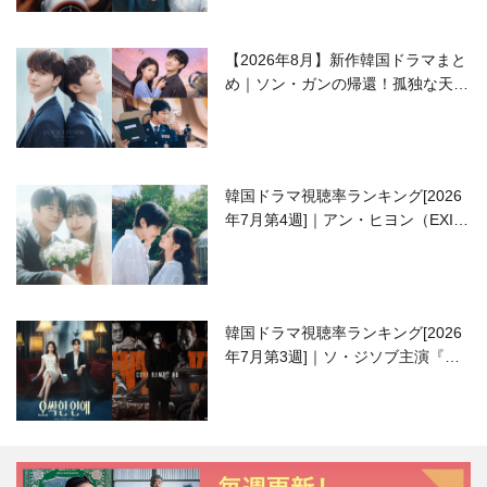
【2026年8月】新作韓国ドラマまと
め｜ソン・ガンの帰還！孤独な天才
高校生ピアニスト役
韓国ドラマ視聴率ランキング[2026
年7月第4週]｜アン・ヒヨン（EXID
ハニ）復帰作『愛が来る』に注目！
韓国ドラマ視聴率ランキング[2026
年7月第3週]｜ソ・ジソブ主演『エ
ージェント・キム』が勢い加速！