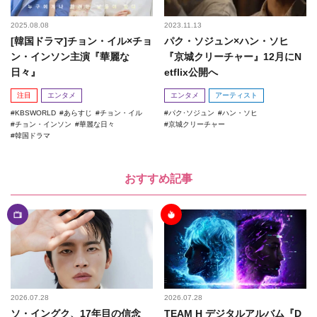
2025.08.08
2023.11.13
[韓国ドラマ]チョン・イル×チョ
パク・ソジュン×ハン・ソヒ
ン・インソン主演『華麗な
『京城クリーチャー』12月にN
日々』
etflix公開へ
注目
エンタメ
エンタメ
アーティスト
KBSWORLD
あらすじ
チョン・イル
パク･ソジュン
ハン・ソヒ
チョン・インソン
華麗な日々
京城クリーチャー
韓国ドラマ
おすすめ記事
2026.07.28
2026.07.28
ソ・イングク、17年目の信念
TEAM H デジタルアルバム『D