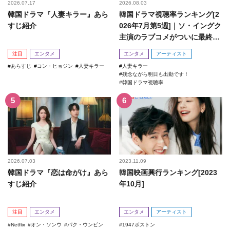
2026.07.17
2026.08.03
韓国ドラマ『人妻キラー』あら
韓国ドラマ視聴率ランキング[2
すじ紹介
026年7月第5週]｜ソ・イングク
主演のラブコメがついに最終
回！
注目
エンタメ
エンタメ
アーティスト
あらすじ
コン・ヒョジン
人妻キラー
人妻キラー
残念ながら明日も出勤です！
韓国ドラマ視聴率
2026.07.03
2023.11.09
韓国ドラマ『恋は命がけ』あら
韓国映画興行ランキング[2023
すじ紹介
年10月]
注目
エンタメ
エンタメ
アーティスト
Netflix
オン・ソンウ
パク・ウンビン
1947ボストン