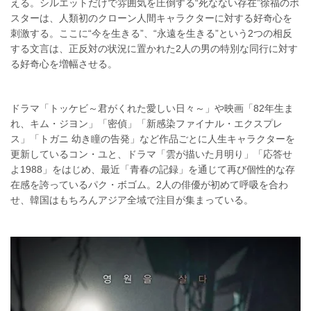
える。シルエットだけで雰囲気を圧倒する“死なない存在”徐福のポ
スターは、人類初のクローン人間キャラクターに対する好奇心を
刺激する。ここに“今を生きる”、“永遠を生きる”という2つの相反
する文言は、正反対の状況に置かれた2人の男の特別な同行に対す
る好奇心を増幅させる。
ドラマ「トッケビ～君がくれた愛しい日々～」や映画「82年生ま
れ、キム・ジヨン」「密偵」「新感染ファイナル・エクスプレ
ス」「トガニ 幼き瞳の告発」など作品ごとに人生キャラクターを
更新しているコン・ユと、ドラマ「雲が描いた月明り」「応答せ
よ1988」をはじめ、最近「青春の記録」を通じて再び個性的な存
在感を誇っているパク・ボゴム。2人の俳優が初めて呼吸を合わ
せ、韓国はもちろんアジア全域で注目が集まっている。