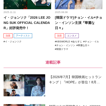
2025.11.11
2025.08.08
イ・ジョンソク「2026 LEE JO
[韓国ドラマ]チョン・イル×チョ
NG SUK OFFICIAL CALENDA
ン・インソン主演『華麗な
R」好評発売中！
日々』
注目
アーティスト
注目
エンタメ
イ・ジョンソク
KBSWORLD
あらすじ
チョン・イル
チョン・インソン
華麗な日々
韓国ドラマ
連載記事
【2026年7月】韓国映画ヒットラン
キング｜『HOPE』が首位！8月公
開の注目作は？