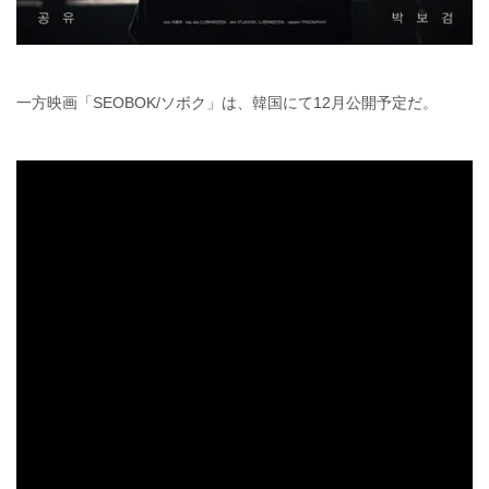
一方映画「SEOBOK/ソボク」は、韓国にて12月公開予定だ。