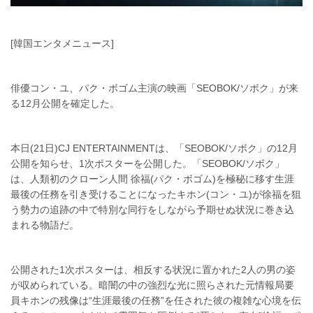
[韓国エンタメニュース]
俳優コン・ユ、パク・ボゴム主演の映画「SEOBOK/ソボク」が来
る12月公開を確定した。
本日(21日)CJ ENTERTAINMENTは、「SEOBOK/ソボク」の12月
公開を知らせ、1次ポスターを公開した。「SEOBOK/ソボク」
は、人類初のクローン人間 徐福(パク・ボゴム)を極秘に移す生涯
最後の任務を引き受けることになったキホン(コン・ユ)が徐福を狙
う勢力の追跡の中で特別な同行をしながら予期せぬ状況に巻き込
まれる物語だ。
公開された1次ポスターは、相反する状況に置かれた2人の男の姿
が収められている。暗闇の中の強烈な光に照らされた元情報局要
員キホンの残像は“生涯最後の任務”を任された彼の複雑な心境を伝