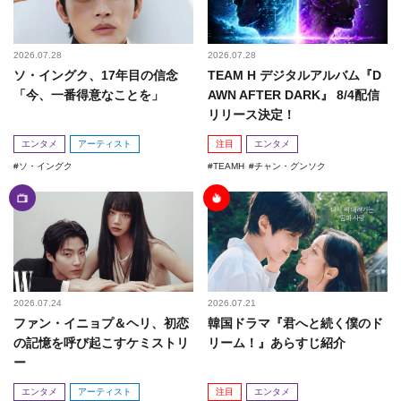
2026.07.28
2026.07.28
ソ・イングク、17年目の信念
TEAM H デジタルアルバム『D
「今、一番得意なことを」
AWN AFTER DARK』 8/4配信
リリース決定！
エンタメ
アーティスト
注目
エンタメ
ソ・イングク
TEAMH
チャン・グンソク
2026.07.24
2026.07.21
ファン・イニョプ＆ヘリ、初恋
韓国ドラマ『君へと続く僕のド
の記憶を呼び起こすケミストリ
リーム！』あらすじ紹介
ー
エンタメ
アーティスト
注目
エンタメ