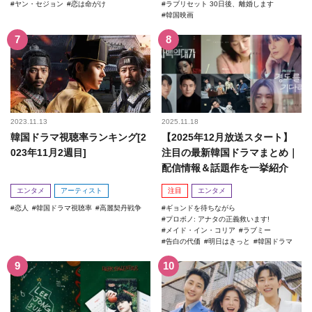
ヤン・セジョン
恋は命がけ
ラブリセット 30日後、離婚します
韓国映画
2023.11.13
2025.11.18
韓国ドラマ視聴率ランキング[2
【2025年12月放送スタート】
023年11月2週目]
注目の最新韓国ドラマまとめ｜
配信情報＆話題作を一挙紹介
エンタメ
アーティスト
注目
エンタメ
恋人
韓国ドラマ視聴率
高麗契丹戦争
ギョンドを待ちながら
プロボノ: アナタの正義救います!
メイド・イン・コリア
ラブミー
告白の代価
明日はきっと
韓国ドラマ