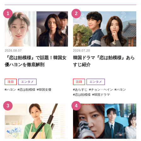
2026.08.07
2026.07.20
『恋は飴模様』で話題！韓国女
韓国ドラマ『恋は飴模様』あら
優ハヨンを徹底解剖
すじ紹介
注目
エンタメ
注目
エンタメ
ハヨン
恋は飴模様
韓国女優
あらすじ
チョン・ヘイン
ハヨン
恋は飴模様
韓国ドラマ