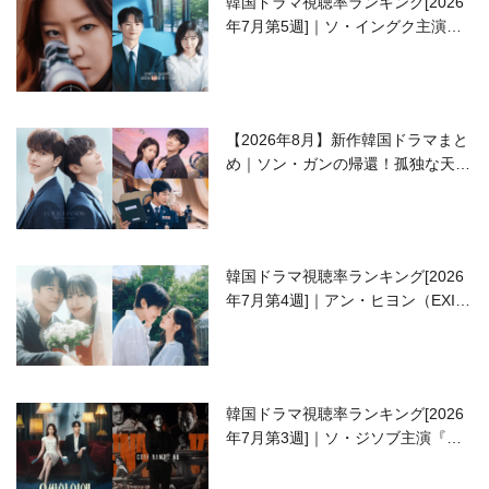
韓国ドラマ視聴率ランキング[2026
年7月第5週]｜ソ・イングク主演の
ラブコメがついに最終回！
【2026年8月】新作韓国ドラマまと
め｜ソン・ガンの帰還！孤独な天才
高校生ピアニスト役
韓国ドラマ視聴率ランキング[2026
年7月第4週]｜アン・ヒヨン（EXID
ハニ）復帰作『愛が来る』に注目！
韓国ドラマ視聴率ランキング[2026
年7月第3週]｜ソ・ジソブ主演『エ
ージェント・キム』が勢い加速！