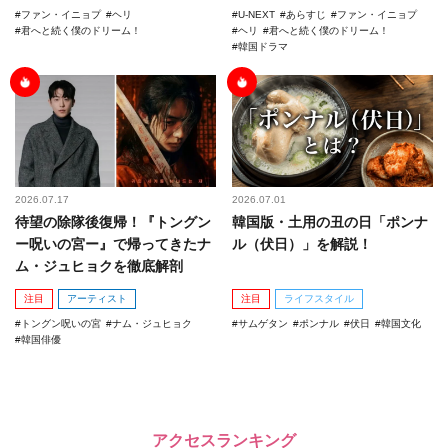
ファン・イニョプ
ヘリ
U-NEXT
あらすじ
ファン・イニョプ
君へと続く僕のドリーム！
ヘリ
君へと続く僕のドリーム！
韓国ドラマ
2026.07.17
2026.07.01
待望の除隊後復帰！『トングン
韓国版・土用の丑の日「ポンナ
ー呪いの宮ー』で帰ってきたナ
ル（伏日）」を解説！
ム・ジュヒョクを徹底解剖
注目
アーティスト
注目
ライフスタイル
トングン呪いの宮
ナム・ジュヒョク
サムゲタン
ポンナル
伏日
韓国文化
韓国俳優
アクセスランキング