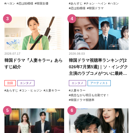
ハヨン
恋は飴模様
韓国女優
あらすじ
チョン・ヘイン
ハヨン
恋は飴模様
韓国ドラマ
2026.07.17
2026.08.03
韓国ドラマ『人妻キラー』あら
韓国ドラマ視聴率ランキング[2
すじ紹介
026年7月第5週]｜ソ・イングク
主演のラブコメがついに最終
回！
注目
エンタメ
エンタメ
アーティスト
あらすじ
コン・ヒョジン
人妻キラー
人妻キラー
残念ながら明日も出勤です！
韓国ドラマ視聴率