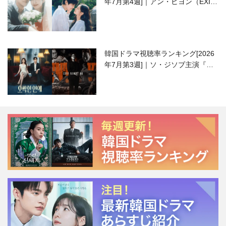
年7月第4週]｜アン・ヒヨン（EXID
ハニ）復帰作『愛が来る』に注目！
韓国ドラマ視聴率ランキング[2026
年7月第3週]｜ソ・ジソブ主演『エ
ージェント・キム』が勢い加速！