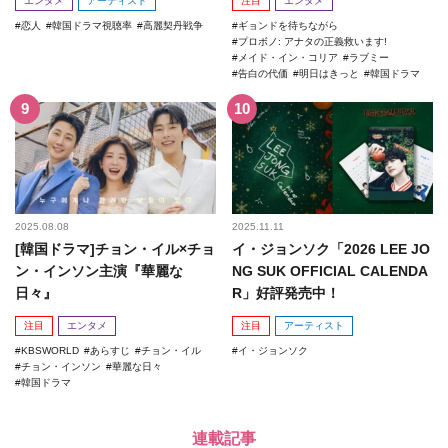
エンタメ
アーティスト
注目
エンタメ
恋人
韓国ドラマ視聴率
高麗契丹戦争
ギョンドを待ちながら
プロボノ: アナタの正義救います!
メイド・イン・コリア
ラブミー
告白の代価
明日はきっと
韓国ドラマ
2025.08.08
2025.11.11
[韓国ドラマ]チョン・イル×チョ
イ・ジョンソク「2026 LEE JO
ン・インソン主演『華麗な
NG SUK OFFICIAL CALENDA
日々』
R」好評発売中！
注目
エンタメ
注目
アーティスト
KBSWORLD
あらすじ
チョン・イル
イ・ジョンソク
チョン・インソン
華麗な日々
韓国ドラマ
連載記事