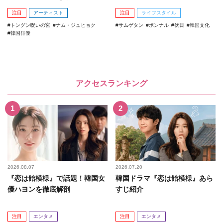
注目
アーティスト
注目
ライフスタイル
トングン呪いの宮
ナム・ジュヒョク
サムゲタン
ポンナル
伏日
韓国文化
韓国俳優
アクセスランキング
2026.08.07
2026.07.20
『恋は飴模様』で話題！韓国女
韓国ドラマ『恋は飴模様』あら
優ハヨンを徹底解剖
すじ紹介
注目
エンタメ
注目
エンタメ