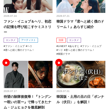
2026.07.24
2026.07.21
ファン・イニョプ＆ヘリ、初恋
韓国ドラマ『君へと続く僕のド
の記憶を呼び起こすケミストリ
リーム！』あらすじ紹介
ー
エンタメ
アーティスト
注目
エンタメ
ファン・イニョプ
ヘリ
U-NEXT
あらすじ
ファン・イニョプ
君へと続く僕のドリーム！
ヘリ
君へと続く僕のドリーム！
韓国ドラマ
2026.07.17
2026.07.01
待望の除隊後復帰！『トングン
韓国版・土用の丑の日「ポンナ
ー呪いの宮ー』で帰ってきたナ
ル（伏日）」を解説！
ム・ジュヒョクを徹底解剖