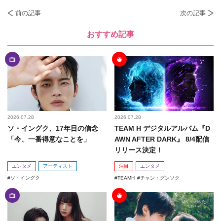
前の記事
次の記事
おすすめ記事
2026.07.28
2026.07.28
ソ・イングク、17年目の信念
TEAM H デジタルアルバム『D
「今、一番得意なことを」
AWN AFTER DARK』 8/4配信
リリース決定！
エンタメ
アーティスト
注目
エンタメ
ソ・イングク
TEAMH
チャン・グンソク