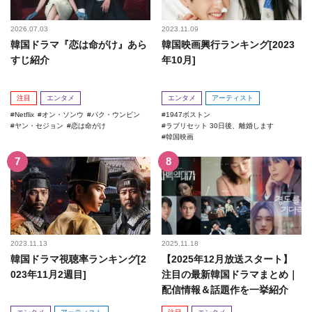
2026.07.03
2023.11.09
韓国ドラマ『恋は命がけ』あら
韓国映画興行ランキング[2023
すじ紹介
年10月]
注目
エンタメ
エンタメ
アーティスト
Netflix
オン・ソンウ
パク・ウンビン
1947ボストン
ヤン・セジョン
恋は命がけ
ラブリセット 30日後、離婚します
韓国映画
2023.11.13
2025.11.18
韓国ドラマ視聴率ランキング[2
【2025年12月放送スタート】
023年11月2週目]
注目の最新韓国ドラマまとめ｜
配信情報＆話題作を一挙紹介