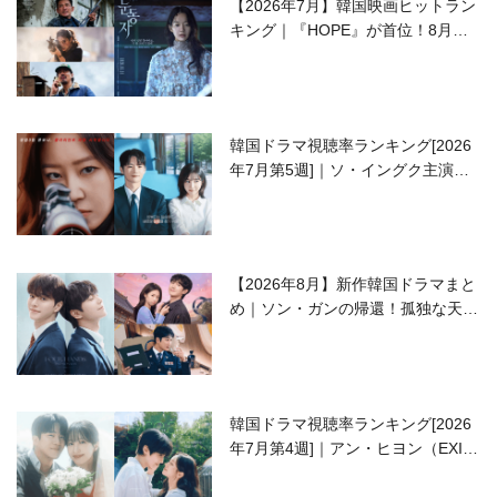
【2026年7月】韓国映画ヒットラン
キング｜『HOPE』が首位！8月公
開の注目作は？
韓国ドラマ視聴率ランキング[2026
年7月第5週]｜ソ・イングク主演の
ラブコメがついに最終回！
【2026年8月】新作韓国ドラマまと
め｜ソン・ガンの帰還！孤独な天才
高校生ピアニスト役
韓国ドラマ視聴率ランキング[2026
年7月第4週]｜アン・ヒヨン（EXID
ハニ）復帰作『愛が来る』に注目！