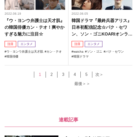
2022.08.19
2022.08.05
『ウ・ヨンウ弁護士は天才肌』
韓国ドラマ『最終兵器アリス』
の韓国俳優カン・テオ！爽やか
日本初配信記念☆パク・セワ
すぎる魅力に注目☆
ン、ソン・ゴニKOARIオンライ
ンインタビュー！
注目
エンタメ
注目
エンタメ
ウ・ヨンウ弁護士は天才肌
カン・テオ
watcha
ソン・ゴニ
パク・セワン
韓国俳優
韓国ドラマ
1
2
3
4
5
次＞
最後＞＞
連載記事