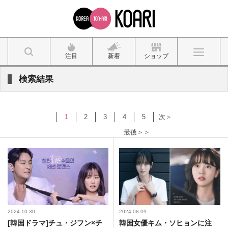
注目
新着
ショップ
検索結果
1
2
3
4
5
次＞
最後＞＞
2024.10.30
2024.08.09
[韓国ドラマ]チュ・ジフン×チ
韓国女優キム・ソヒョンに注