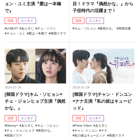
ョン・ユミ主演『愛は一本橋
目！ドラマ『偶然かな。』から
で』
子役時代の活躍まで！
注目
エンタメ
注目
エンタメ
U-NEXT
あらすじ
チュ・ジフン
キム・ソヒョン
偶然かな。
韓国女優
チョン・ユミ
愛は一本橋で
韓国ドラマ
2024.07.24
2024.01.19
[韓国ドラマ]キム・ソヒョン×
[韓国ドラマ]チャン・ドンユン
チェ・ジョンヒョプ主演『偶然
×ナナ主演『私の彼はキューピ
かな。』
ッド』
注目
エンタメ
注目
エンタメ
Disney+
あらすじ
キム・ソヒョン
Prime Video
あらすじ
チェ・ジョンヒョプ
偶然かな。
チャン･ドンユン
ナナ
韓国ドラマ
私の彼はキューピッド
韓国ドラマ