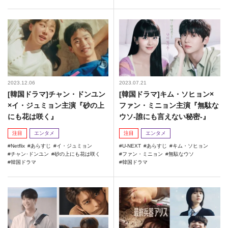
2023.12.06
2023.07.21
[韓国ドラマ]チャン・ドンユン
[韓国ドラマ]キム・ソヒョン×
×イ・ジュミョン主演『砂の上
ファン・ミニョン主演『無駄な
にも花は咲く』
ウソ-誰にも言えない秘密-』
注目
エンタメ
注目
エンタメ
Netflix
あらすじ
イ・ジュミョン
U-NEXT
あらすじ
キム・ソヒョン
チャン･ドンユン
砂の上にも花は咲く
ファン・ミニョン
無駄なウソ
韓国ドラマ
韓国ドラマ