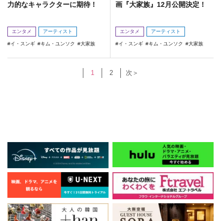
力的なキャラクターに期待！
画『大家族』12月公開決定！
エンタメ
アーティスト
エンタメ
アーティスト
イ・スンギ
キム・ユンソク
大家族
イ・スンギ
キム・ユンソク
大家族
1
2
次＞