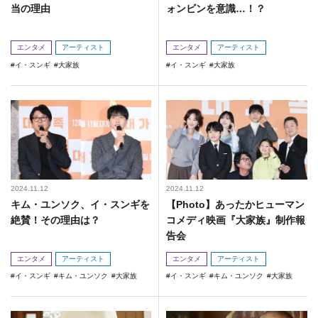
当の理由
ォンビンを意識…！？
エンタメ
アーティスト
エンタメ
アーティスト
イ・スンギ
大家族
イ・スンギ
大家族
2024.11.12
2024.11.12
キム・ユンソク、イ・スンギを
【Photo】あったかヒューマン
絶賛！その理由は？
コメディ映画『大家族』制作報
告会
エンタメ
アーティスト
エンタメ
アーティスト
イ・スンギ
キム・ユンソク
大家族
イ・スンギ
キム・ユンソク
大家族