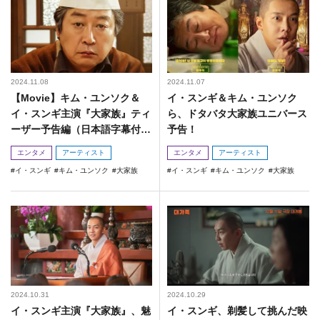
2024.11.08
2024.11.07
【Movie】キム・ユンソク＆
イ・スンギ＆キム・ユンソク
イ・スンギ主演『大家族』ティ
ら、ドタバタ大家族ユニバース
ーザー予告編（日本語字幕付
予告！
き）
エンタメ
アーティスト
エンタメ
アーティスト
イ・スンギ
キム・ユンソク
大家族
イ・スンギ
キム・ユンソク
大家族
2024.10.31
2024.10.29
イ・スンギ主演『大家族』、魅
イ・スンギ、剃髪して挑んだ映