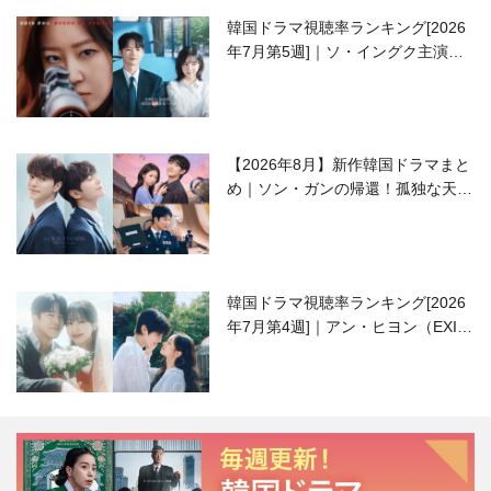
韓国ドラマ視聴率ランキング[2026
年7月第5週]｜ソ・イングク主演の
ラブコメがついに最終回！
【2026年8月】新作韓国ドラマまと
め｜ソン・ガンの帰還！孤独な天才
高校生ピアニスト役
韓国ドラマ視聴率ランキング[2026
年7月第4週]｜アン・ヒヨン（EXID
ハニ）復帰作『愛が来る』に注目！