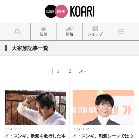
注目
新着
ショップ
大家族記事一覧
1
2
次＞
2024.12.06
2024.11.12
イ・スンギ、断髪を敢行した本
イ・スンギ、剃髪シーンではウ