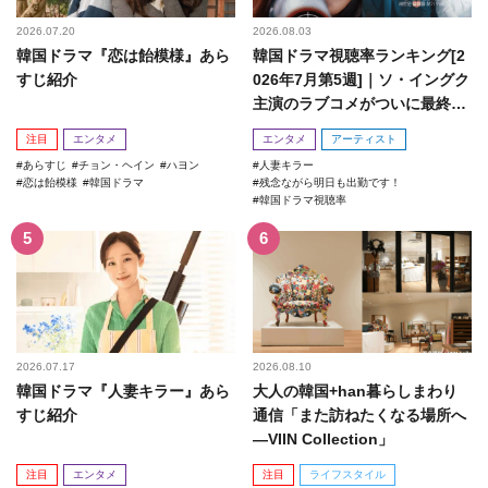
2026.07.20
2026.08.03
韓国ドラマ『恋は飴模様』あら
韓国ドラマ視聴率ランキング[2
すじ紹介
026年7月第5週]｜ソ・イングク
主演のラブコメがついに最終
回！
注目
エンタメ
エンタメ
アーティスト
あらすじ
チョン・ヘイン
ハヨン
人妻キラー
恋は飴模様
韓国ドラマ
残念ながら明日も出勤です！
韓国ドラマ視聴率
2026.07.17
2026.08.10
韓国ドラマ『人妻キラー』あら
大人の韓国+han暮らしまわり
すじ紹介
通信「また訪ねたくなる場所へ
―VIIN Collection」
注目
エンタメ
注目
ライフスタイル