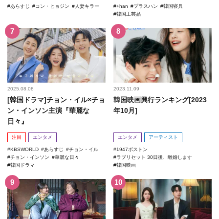
あらすじ
コン・ヒョジン
人妻キラー
+han
プラスハン
韓国寝具
韓国工芸品
2025.08.08
2023.11.09
[韓国ドラマ]チョン・イル×チョ
韓国映画興行ランキング[2023
ン・インソン主演『華麗な
年10月]
日々』
注目
エンタメ
エンタメ
アーティスト
KBSWORLD
あらすじ
チョン・イル
1947ボストン
チョン・インソン
華麗な日々
ラブリセット 30日後、離婚します
韓国ドラマ
韓国映画