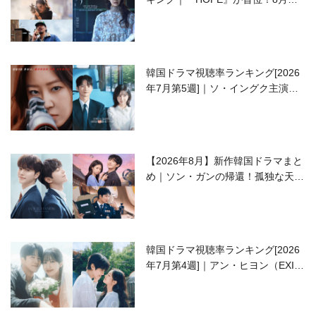
開の注目作は？
韓国ドラマ視聴率ランキング[2026
年7月第5週]｜ソ・イングク主演の
ラブコメがついに最終回！
【2026年8月】新作韓国ドラマまと
め｜ソン・ガンの帰還！孤独な天才
高校生ピアニスト役
韓国ドラマ視聴率ランキング[2026
年7月第4週]｜アン・ヒヨン（EXID
ハニ）復帰作『愛が来る』に注目！