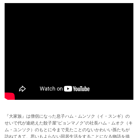
『大家族』は僧侶になった息子ハム・ムンソク（イ・スンギ）の
せいで代が途絶えた餃子屋“ピョンマノク”の社長ハム・ムオク（キ
ム・ユンソク）のもとに今まで見たことのないかわいい孫たちが
訪ねてきて、思いもよらない同居生活をすることになる物語を描