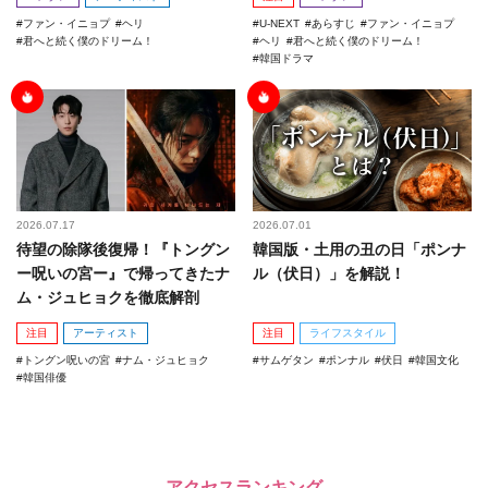
ファン・イニョプ
ヘリ
U-NEXT
あらすじ
ファン・イニョプ
君へと続く僕のドリーム！
ヘリ
君へと続く僕のドリーム！
韓国ドラマ
2026.07.17
2026.07.01
待望の除隊後復帰！『トングン
韓国版・土用の丑の日「ポンナ
ー呪いの宮ー』で帰ってきたナ
ル（伏日）」を解説！
ム・ジュヒョクを徹底解剖
注目
アーティスト
注目
ライフスタイル
トングン呪いの宮
ナム・ジュヒョク
サムゲタン
ポンナル
伏日
韓国文化
韓国俳優
アクセスランキング