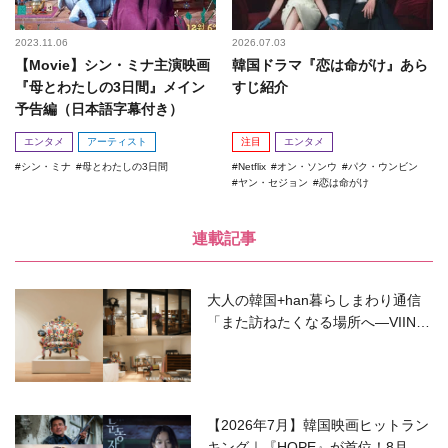
2023.11.06
2026.07.03
【Movie】シン・ミナ主演映画
韓国ドラマ『恋は命がけ』あら
『母とわたしの3日間』メイン
すじ紹介
予告編（日本語字幕付き）
エンタメ
アーティスト
注目
エンタメ
シン・ミナ
母とわたしの3日間
Netflix
オン・ソンウ
パク・ウンビン
ヤン・セジョン
恋は命がけ
連載記事
大人の韓国+han暮らしまわり通信
「また訪ねたくなる場所へ―VIIN C
ollection」
【2026年7月】韓国映画ヒットラン
キング｜『HOPE』が首位！8月公