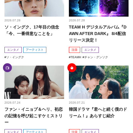
2026.07.28
2026.07.28
ソ・イングク、17年目の信念
TEAM H デジタルアルバム『D
「今、一番得意なことを」
AWN AFTER DARK』 8/4配信
リリース決定！
エンタメ
アーティスト
注目
エンタメ
ソ・イングク
TEAMH
チャン・グンソク
2026.07.24
2026.07.21
ファン・イニョプ＆ヘリ、初恋
韓国ドラマ『君へと続く僕のド
の記憶を呼び起こすケミストリ
リーム！』あらすじ紹介
ー
エンタメ
アーティスト
注目
エンタメ