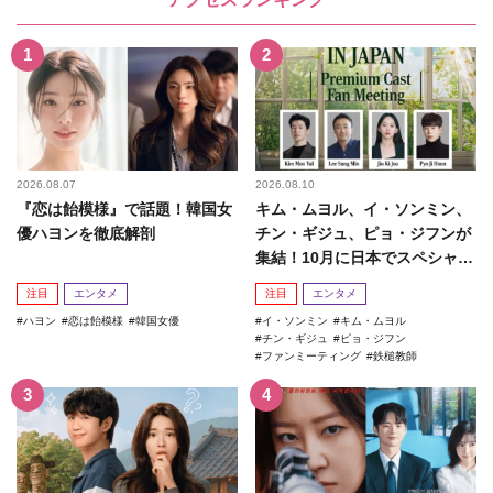
2026.08.07
2026.08.10
『恋は飴模様』で話題！韓国女
キム・ムヨル、イ・ソンミン、
優ハヨンを徹底解剖
チン・ギジュ、ピョ・ジフンが
集結！10月に日本でスペシャル
ファンミーティング開催決...
注目
エンタメ
注目
エンタメ
ハヨン
恋は飴模様
韓国女優
イ・ソンミン
キム・ムヨル
チン・ギジュ
ピョ・ジフン
ファンミーティング
鉄槌教師