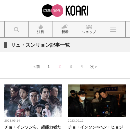
注目
新着
ショップ
リュ・スンリョン記事一覧
＜前
1
2
3
4
次＞
2023.09.14
2023.09.12
チョ・インソンら、超能力者た
チョ・インソン×ハン・ヒョジ