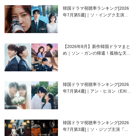
韓国ドラマ視聴率ランキング[2026
年7月第5週]｜ソ・イングク主演の
ラブコメがついに最終回！
【2026年8月】新作韓国ドラマまと
め｜ソン・ガンの帰還！孤独な天才
高校生ピアニスト役
韓国ドラマ視聴率ランキング[2026
年7月第4週]｜アン・ヒヨン（EXID
ハニ）復帰作『愛が来る』に注目！
韓国ドラマ視聴率ランキング[2026
年7月第3週]｜ソ・ジソブ主演『エ
ージェント・キム』が勢い加速！