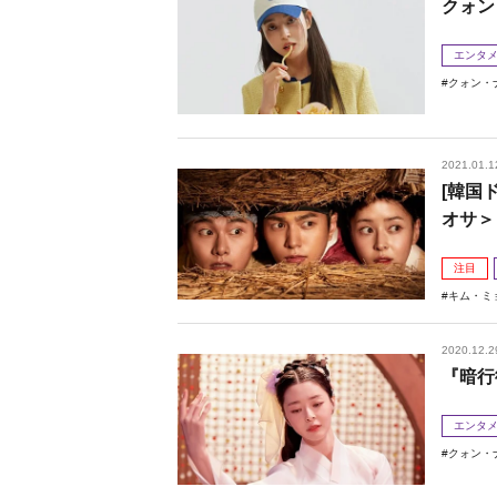
クォン
エンタ
クォン・
2021.01.1
[韓国
オサ＞
注目
キム・ミ
2020.12.2
『暗行
エンタ
クォン・