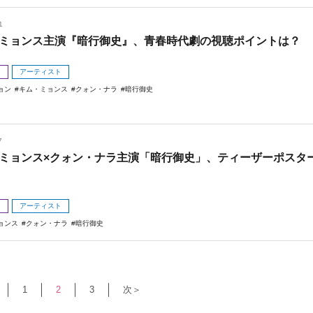
1
ミョンス主演『暗行御史』、青春時代劇の視聴ポイントは？
メ
アーティスト
ョン
キム・ミョンス
クォン・ナラ
暗行御史
7
ミョンス×クォン・ナラ主演「暗行御史」、ティーザーポスタ
メ
アーティスト
ョンス
クォン・ナラ
暗行御史
1
2
3
次＞