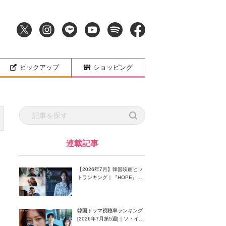
ピックアップ
ショッピング
連載記事
【2026年7月】韓国映画ヒッ
トランキング｜『HOPE』が
首位！8月公開の注目作は？
韓国ドラマ視聴率ランキング
[2026年7月第5週]｜ソ・イン