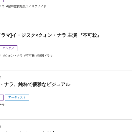
ナラ
超時空英雄伝エイリアノイド
1
ドラマ]イ・ジヌク×クォン・ナラ 主演 『不可殺』
エンタメ
ク
クォン・ナラ
不可殺
韓国ドラマ
0
・ナラ、純粋で優雅なビジュアル
メ
アーティスト
ナラ
8