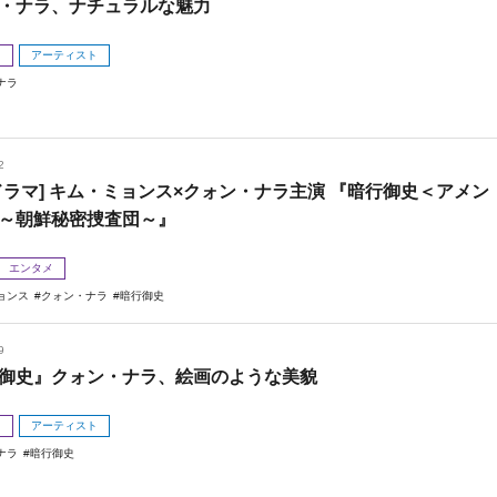
・ナラ、ナチュラルな魅力
メ
アーティスト
ナラ
2
ドラマ] キム・ミョンス×クォン・ナラ主演 『暗行御史＜アメン
～朝鮮秘密捜査団～』
エンタメ
ョンス
クォン・ナラ
暗行御史
9
御史』クォン・ナラ、絵画のような美貌
メ
アーティスト
ナラ
暗行御史