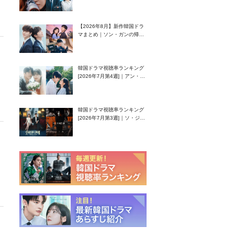
グク主演のラブコメがついに
最終回！
【2026年8月】新作韓国ドラ
マまとめ｜ソン・ガンの帰
還！孤独な天才高校生ピアニ
スト役
韓国ドラマ視聴率ランキング
[2026年7月第4週]｜アン・ヒ
ヨン（EXID ハニ）復帰作
『愛が来る』に注目！
韓国ドラマ視聴率ランキング
[2026年7月第3週]｜ソ・ジソ
ブ主演『エージェント・キ
ム』が勢い加速！