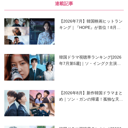
連載記事
【2026年7月】韓国映画ヒットラン
キング｜『HOPE』が首位！8月公
開の注目作は？
韓国ドラマ視聴率ランキング[2026
年7月第5週]｜ソ・イングク主演の
ラブコメがついに最終回！
【2026年8月】新作韓国ドラマまと
め｜ソン・ガンの帰還！孤独な天才
高校生ピアニスト役