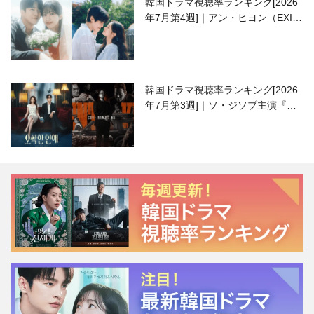
韓国ドラマ視聴率ランキング[2026
年7月第4週]｜アン・ヒヨン（EXID
ハニ）復帰作『愛が来る』に注目！
韓国ドラマ視聴率ランキング[2026
年7月第3週]｜ソ・ジソブ主演『エ
ージェント・キム』が勢い加速！