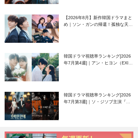
【2026年8月】新作韓国ドラマまと
め｜ソン・ガンの帰還！孤独な天才
高校生ピアニスト役
韓国ドラマ視聴率ランキング[2026
年7月第4週]｜アン・ヒヨン（EXID
ハニ）復帰作『愛が来る』に注目！
韓国ドラマ視聴率ランキング[2026
年7月第3週]｜ソ・ジソブ主演『エ
ージェント・キム』が勢い加速！