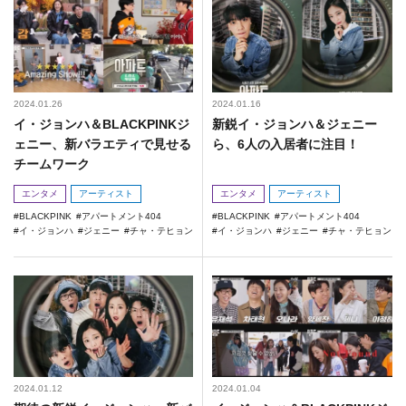
2024.01.26
2024.01.16
イ・ジョンハ＆BLACKPINKジ
新鋭イ・ジョンハ＆ジェニー
ェニー、新バラエティで見せる
ら、6人の入居者に注目！
チームワーク
エンタメ
アーティスト
エンタメ
アーティスト
BLACKPINK
アパートメント404
BLACKPINK
アパートメント404
イ・ジョンハ
ジェニー
チャ・テヒョン
イ・ジョンハ
ジェニー
チャ・テヒョン
2024.01.12
2024.01.04