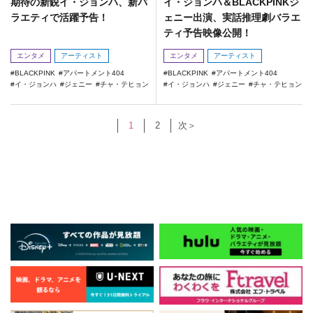
期待の新鋭イ・ジョンハ、新バ
イ・ジョンハ＆BLACKPINKジ
ラエティで活躍予告！
ェニー出演、実話推理劇バラエ
ティ予告映像公開！
エンタメ
アーティスト
エンタメ
アーティスト
BLACKPINK
アパートメント404
BLACKPINK
アパートメント404
イ・ジョンハ
ジェニー
チャ・テヒョン
イ・ジョンハ
ジェニー
チャ・テヒョン
1
2
次＞