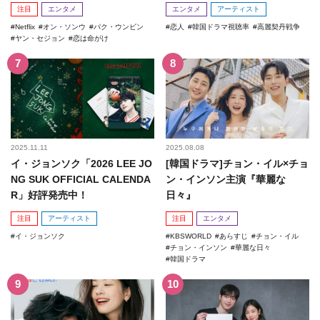
注目
エンタメ
エンタメ
アーティスト
Netflix
オン・ソンウ
パク・ウンビン
恋人
韓国ドラマ視聴率
高麗契丹戦争
ヤン・セジョン
恋は命がけ
2025.11.11
2025.08.08
イ・ジョンソク「2026 LEE JO
[韓国ドラマ]チョン・イル×チョ
NG SUK OFFICIAL CALENDA
ン・インソン主演『華麗な
R」好評発売中！
日々』
注目
アーティスト
注目
エンタメ
イ・ジョンソク
KBSWORLD
あらすじ
チョン・イル
チョン・インソン
華麗な日々
韓国ドラマ