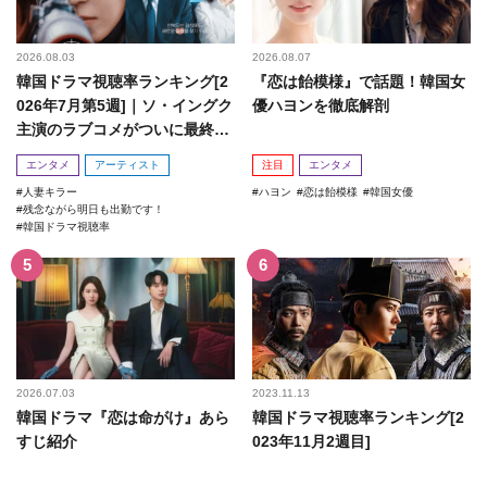
2026.08.03
2026.08.07
韓国ドラマ視聴率ランキング[2
『恋は飴模様』で話題！韓国女
026年7月第5週]｜ソ・イングク
優ハヨンを徹底解剖
主演のラブコメがついに最終
回！
エンタメ
アーティスト
注目
エンタメ
人妻キラー
ハヨン
恋は飴模様
韓国女優
残念ながら明日も出勤です！
韓国ドラマ視聴率
2026.07.03
2023.11.13
韓国ドラマ『恋は命がけ』あら
韓国ドラマ視聴率ランキング[2
すじ紹介
023年11月2週目]