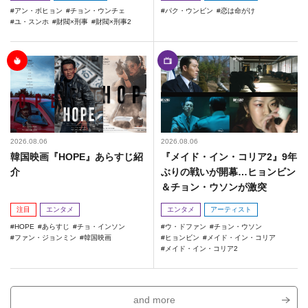
アン・ボヒョン
チョン・ウンチェ
パク・ウンビン
恋は命がけ
ユ・スンホ
財閥×刑事
財閥×刑事2
2026.08.06
2026.08.06
韓国映画『HOPE』あらすじ紹
『メイド・イン・コリア2』9年
介
ぶりの戦いが開幕…ヒョンビン
＆チョン・ウソンが激突
注目
エンタメ
エンタメ
アーティスト
HOPE
あらすじ
チョ・インソン
ウ・ドファン
チョン・ウソン
ファン・ジョンミン
韓国映画
ヒョンビン
メイド・イン・コリア
メイド・イン・コリア2
and more