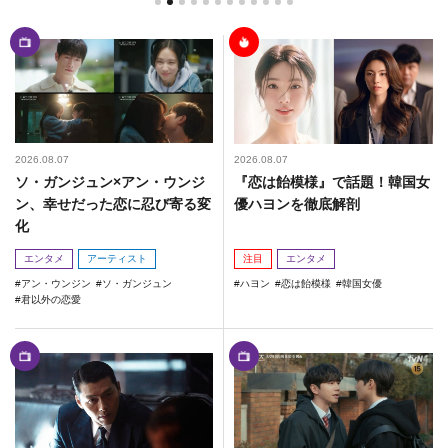
2026.08.07
2026.08.07
ソ・ガンジュン×アン・ウンジ
『恋は飴模様』で話題！韓国女
ン、幸せだった恋に忍び寄る変
優ハヨンを徹底解剖
化
エンタメ
アーティスト
注目
エンタメ
アン・ウンジン
ソ・ガンジュン
ハヨン
恋は飴模様
韓国女優
君以外の恋愛