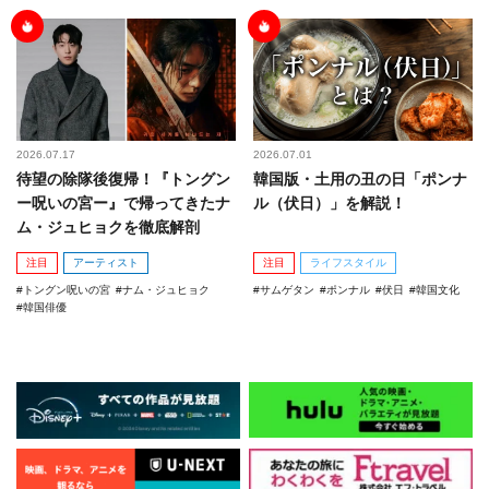
2026.07.17
2026.07.01
待望の除隊後復帰！『トングン
韓国版・土用の丑の日「ポンナ
ー呪いの宮ー』で帰ってきたナ
ル（伏日）」を解説！
ム・ジュヒョクを徹底解剖
注目
アーティスト
注目
ライフスタイル
トングン呪いの宮
ナム・ジュヒョク
サムゲタン
ポンナル
伏日
韓国文化
韓国俳優