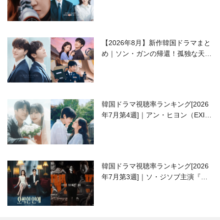
ラブコメがついに最終回！
【2026年8月】新作韓国ドラマまと
め｜ソン・ガンの帰還！孤独な天才
高校生ピアニスト役
韓国ドラマ視聴率ランキング[2026
年7月第4週]｜アン・ヒヨン（EXID
ハニ）復帰作『愛が来る』に注目！
韓国ドラマ視聴率ランキング[2026
年7月第3週]｜ソ・ジソブ主演『エ
ージェント・キム』が勢い加速！