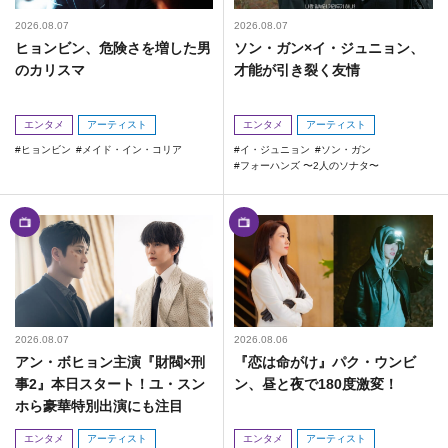
2026.08.07
2026.08.07
ヒョンビン、危険さを増した男
ソン・ガン×イ・ジュニョン、
のカリスマ
才能が引き裂く友情
エンタメ
アーティスト
エンタメ
アーティスト
ヒョンビン
メイド・イン・コリア
イ・ジュニョン
ソン・ガン
フォーハンズ 〜2人のソナタ〜
2026.08.07
2026.08.06
アン・ボヒョン主演『財閥×刑
『恋は命がけ』パク・ウンビ
事2』本日スタート！ユ・スン
ン、昼と夜で180度激変！
ホら豪華特別出演にも注目
エンタメ
アーティスト
エンタメ
アーティスト