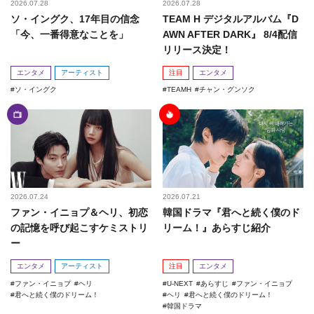
2026.07.28
2026.07.28
ソ・イングク、17年目の信念
TEAM H デジタルアルバム『D
「今、一番得意なことを」
AWN AFTER DARK』 8/4配信
リリース決定！
エンタメ
アーティスト
注目
エンタメ
ソ・イングク
TEAMH
チャン・グンソク
2026.07.24
2026.07.21
ファン・イニョプ＆ヘリ、初恋
韓国ドラマ『君へと続く僕のド
の記憶を呼び起こすケミストリ
リーム！』あらすじ紹介
ー
エンタメ
アーティスト
注目
エンタメ
ファン・イニョプ
ヘリ
U-NEXT
あらすじ
ファン・イニョプ
君へと続く僕のドリーム！
ヘリ
君へと続く僕のドリーム！
韓国ドラマ