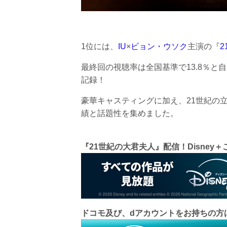
1位には、
IU
×
ビョン・ウソク
主演の『
最終回の視聴率は全国基準で13.8％と
記録！
豪華キャスティングに加え、21世紀の
績と話題性を集めました。
『21世紀の大君夫人』配信！Disney＋
ドコモ及び、dアカウントをお持ちの方