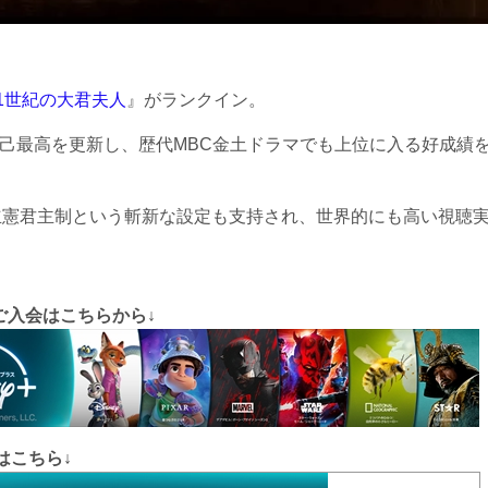
21世紀の大君夫人
』がランクイン。
自己最高を更新し、歴代MBC金土ドラマでも上位に入る好成績
立憲君主制という斬新な設定も支持され、世界的にも高い視聴
ご入会はこちらから↓
はこちら↓