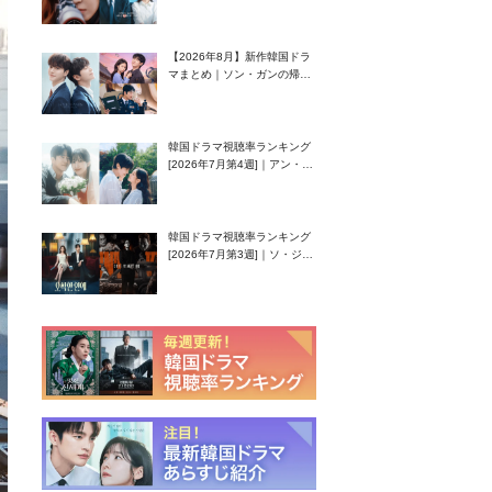
グク主演のラブコメがついに
最終回！
【2026年8月】新作韓国ドラ
マまとめ｜ソン・ガンの帰
還！孤独な天才高校生ピアニ
スト役
韓国ドラマ視聴率ランキング
[2026年7月第4週]｜アン・ヒ
ヨン（EXID ハニ）復帰作
『愛が来る』に注目！
韓国ドラマ視聴率ランキング
[2026年7月第3週]｜ソ・ジソ
ブ主演『エージェント・キ
ム』が勢い加速！