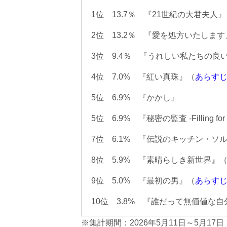
1位 13.7％ 『21世紀の大君夫人
2位 13.2％ 『愛を処方いたします
3位 9.4％ 『うれしい私たちの良
4位 7.0% 『紅い真珠』（
あらす
5位 6.9% 『かかし』
5位 6.9% 『秘密の監査 -Filling for
7位 6.1% 『伝説のキッチン・ソ
8位 5.9% 『素晴らしき新世界』
9位 5.0% 『最初の男』（
あらす
10位 3.8% 『誰だって無価値な
※集計期間：2026年5月11日～5月17日