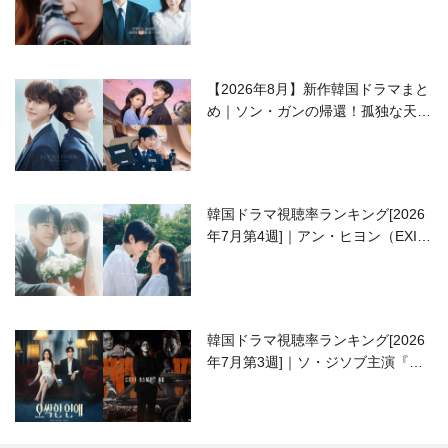
ラブコメがついに最終回！
【2026年8月】新作韓国ドラマまと
め｜ソン・ガンの帰還！孤独な天才
高校生ピアニスト役
韓国ドラマ視聴率ランキング[2026
年7月第4週]｜アン・ヒヨン（EXID
ハニ）復帰作『愛が来る』に注目！
韓国ドラマ視聴率ランキング[2026
年7月第3週]｜ソ・ジソブ主演『エ
ージェント・キム』が勢い加速！