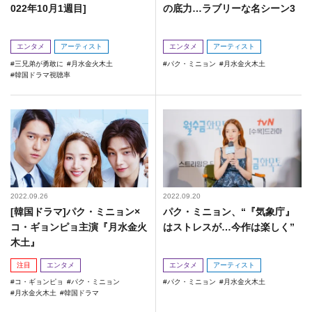
022年10月1週目]
の底力…ラブリーな名シーン3
エンタメ
アーティスト
エンタメ
アーティスト
三兄弟が勇敢に
月水金火木土
パク・ミニョン
月水金火木土
韓国ドラマ視聴率
2022.09.26
2022.09.20
[韓国ドラマ]パク・ミニョン×
パク・ミニョン、“『気象庁』
コ・ギョンピョ主演『月水金火
はストレスが…今作は楽しく”
木土』
注目
エンタメ
エンタメ
アーティスト
コ・ギョンピョ
パク・ミニョン
パク・ミニョン
月水金火木土
月水金火木土
韓国ドラマ