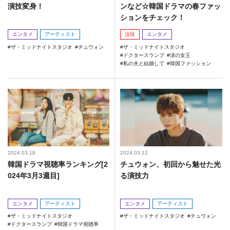
演技変身！
ンなど☆韓国ドラマの春ファッ
ションをチェック！
エンタメ
アーティスト
注目
エンタメ
ザ・ミッドナイトスタジオ
チュウォン
ザ・ミッドナイトスタジオ
ドクタースランプ
涙の女王
私の夫と結婚して
韓国ファッション
2024.03.18
2024.03.12
韓国ドラマ視聴率ランキング[2
チュウォン、初回から魅せた光
024年3月3週目]
る演技力
エンタメ
アーティスト
エンタメ
アーティスト
ザ・ミッドナイトスタジオ
ザ・ミッドナイトスタジオ
チュウォン
ドクタースランプ
韓国ドラマ視聴率