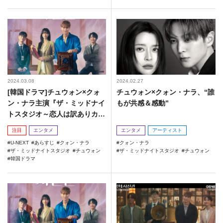
2024.03.08
2024.02.27
[韓国ドラマ]チュウォン×クォ
チュウォン×クォン・ナラ、“誰
ン・ナラ主演『ザ・ミッドナイ
もが共感＆感動”
トスタジオ～恋人は訳ありカメ
ラマン～』
注目
エンタメ
エンタメ
アーティスト
U-NEXT
あらすじ
クォン・ナラ
クォン・ナラ
ザ・ミッドナイトスタジオ
チュウォン
ザ・ミッドナイトスタジオ
チュウォン
韓国ドラマ