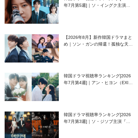
年7月第5週]｜ソ・イングク主演の
ラブコメがついに最終回！
【2026年8月】新作韓国ドラマまと
め｜ソン・ガンの帰還！孤独な天才
高校生ピアニスト役
韓国ドラマ視聴率ランキング[2026
年7月第4週]｜アン・ヒヨン（EXID
ハニ）復帰作『愛が来る』に注目！
韓国ドラマ視聴率ランキング[2026
年7月第3週]｜ソ・ジソブ主演『エ
ージェント・キム』が勢い加速！