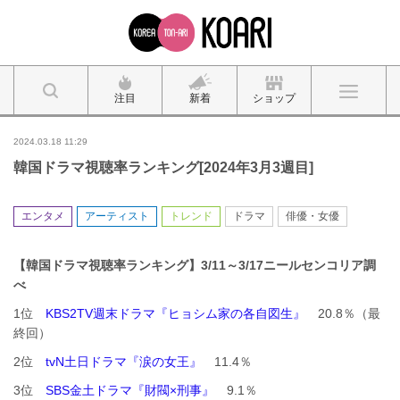
注目
新着
ショップ
2024.03.18 11:29
韓国ドラマ視聴率ランキング[2024年3月3週目]
エンタメ
アーティスト
トレンド
ドラマ
俳優・女優
【韓国ドラマ視聴率ランキング】3
/11～3/17
ニールセンコリア調
べ
1位
KBS2TV週末ドラマ『ヒョシム家の各自図生』
20.8％（最
終回）
2位
tvN土日ドラマ『涙の女王』
11.4％
3位
SBS金土ドラマ『財閥×刑事』
9.1％