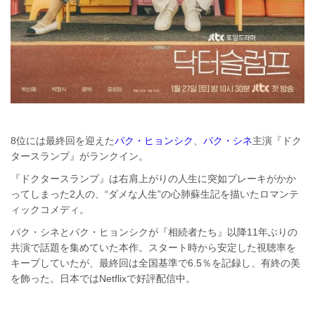
8位には最終回を迎えた
パク・ヒョンシク
、
パク・シネ
主演『ドク
タースランプ』がランクイン。
『ドクタースランプ』は右肩上がりの人生に突如ブレーキがかか
ってしまった2人の、“ダメな人生”の心肺蘇生記を描いたロマンテ
ィックコメディ。
パク・シネとパク・ヒョンシクが『相続者たち』以降11年ぶりの
共演で話題を集めていた本作。スタート時から安定した視聴率を
キープしていたが、最終回は全国基準で6.5％を記録し、有終の美
を飾った。日本ではNetflixで好評配信中。