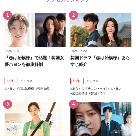
2026.08.07
2026.07.20
『恋は飴模様』で話題！韓国女
韓国ドラマ『恋は飴模様』あら
優ハヨンを徹底解剖
すじ紹介
注目
エンタメ
注目
エンタメ
ハヨン
恋は飴模様
韓国女優
あらすじ
チョン・ヘイン
ハヨン
恋は飴模様
韓国ドラマ