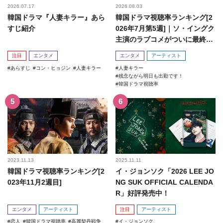
2026.07.17
2026.08.03
韓国ドラマ『人妻キラー』あら
韓国ドラマ視聴率ランキング[2
すじ紹介
026年7月第5週]｜ソ・イングク
主演のラブコメがついに最終
回！
注目
エンタメ
エンタメ
アーティスト
あらすじ
コン・ヒョジン
人妻キラー
人妻キラー
残念ながら明日も出勤です！
韓国ドラマ視聴率
2023.11.13
2025.11.11
韓国ドラマ視聴率ランキング[2
イ・ジョンソク「2026 LEE JO
023年11月2週目]
NG SUK OFFICIAL CALENDA
R」好評発売中！
エンタメ
アーティスト
注目
アーティスト
恋人
韓国ドラマ視聴率
高麗契丹戦争
イ・ジョンソク