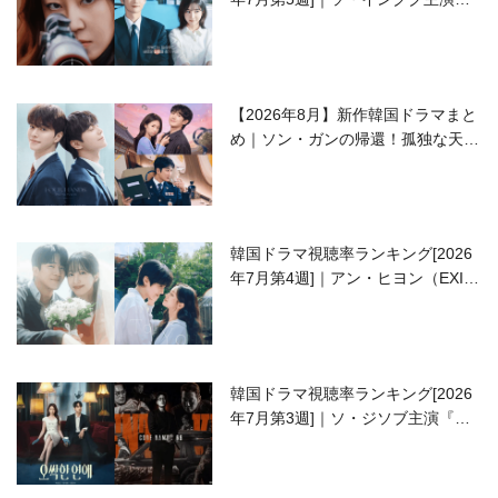
ラブコメがついに最終回！
【2026年8月】新作韓国ドラマまと
め｜ソン・ガンの帰還！孤独な天才
高校生ピアニスト役
韓国ドラマ視聴率ランキング[2026
年7月第4週]｜アン・ヒヨン（EXID
ハニ）復帰作『愛が来る』に注目！
韓国ドラマ視聴率ランキング[2026
年7月第3週]｜ソ・ジソブ主演『エ
ージェント・キム』が勢い加速！