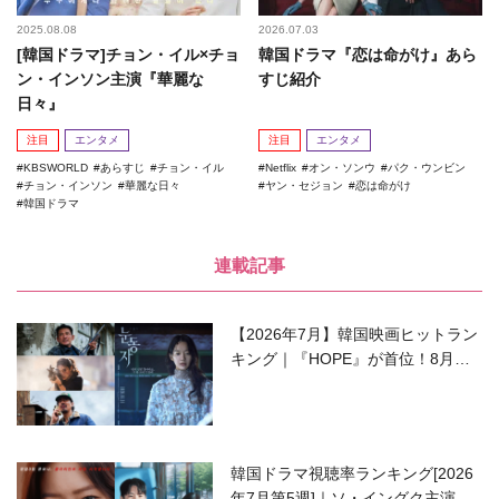
2025.08.08
2026.07.03
[韓国ドラマ]チョン・イル×チョ
韓国ドラマ『恋は命がけ』あら
ン・インソン主演『華麗な
すじ紹介
日々』
注目
エンタメ
注目
エンタメ
KBSWORLD
あらすじ
チョン・イル
Netflix
オン・ソンウ
パク・ウンビン
チョン・インソン
華麗な日々
ヤン・セジョン
恋は命がけ
韓国ドラマ
連載記事
【2026年7月】韓国映画ヒットラン
キング｜『HOPE』が首位！8月公
開の注目作は？
韓国ドラマ視聴率ランキング[2026
年7月第5週]｜ソ・イングク主演の