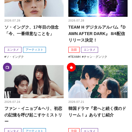
2026.07.28
2026.07.28
ソ・イングク、17年目の信念
TEAM H デジタルアルバム『D
「今、一番得意なことを」
AWN AFTER DARK』 8/4配信
リリース決定！
エンタメ
アーティスト
注目
エンタメ
ソ・イングク
TEAMH
チャン・グンソク
2026.07.24
2026.07.21
ファン・イニョプ＆ヘリ、初恋
韓国ドラマ『君へと続く僕のド
の記憶を呼び起こすケミストリ
リーム！』あらすじ紹介
ー
エンタメ
アーティスト
注目
エンタメ