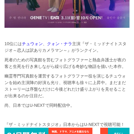
10位には
チュウォン
、
クォン・ナラ
主演『ザ・ミッドナイトスタ
ジオ～恋人は訳ありカメラマン～』がランクイン。
死者のための写真館を営むフォトグラファーと熱血弁護士が夜の
客と生死を行き来しながら繰り広げる奇妙な物語を描いた本作。
幽霊専門写真館を運営するフォトグラファー役を演じるチュウォ
ンを始め主演陣の好演も光り、視聴率も徐々に上昇中。まだまだ
ストーリーは序盤なだけに今後どれだけ盛り上がりを見せること
が出来るのか注目だ。
尚、日本ではU-NEXTで同時配信中。
『ザ・ミッドナイトスタジオ』日本からはU-NEXTで視聴可能！