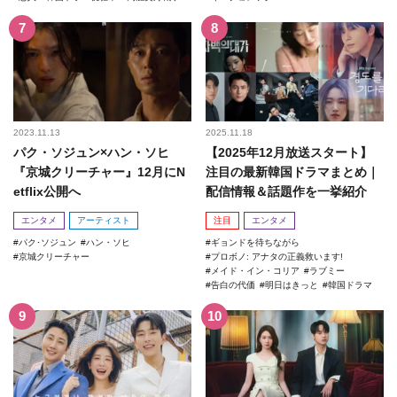
2023.11.13
2025.11.18
パク・ソジュン×ハン・ソヒ
【2025年12月放送スタート】
『京城クリーチャー』12月にN
注目の最新韓国ドラマまとめ｜
etflix公開へ
配信情報＆話題作を一挙紹介
エンタメ
アーティスト
注目
エンタメ
パク･ソジュン
ハン・ソヒ
ギョンドを待ちながら
京城クリーチャー
プロボノ: アナタの正義救います!
メイド・イン・コリア
ラブミー
告白の代価
明日はきっと
韓国ドラマ