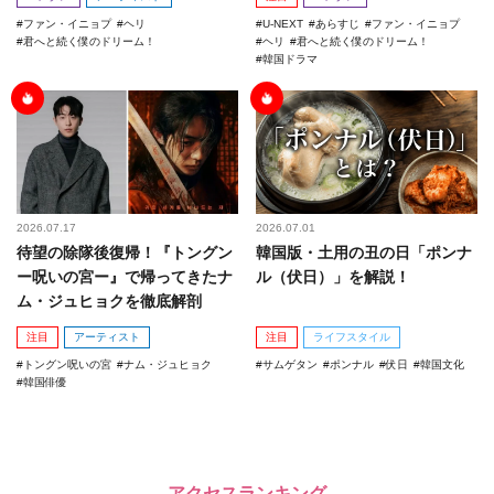
ファン・イニョプ
ヘリ
U-NEXT
あらすじ
ファン・イニョプ
君へと続く僕のドリーム！
ヘリ
君へと続く僕のドリーム！
韓国ドラマ
2026.07.17
2026.07.01
待望の除隊後復帰！『トングン
韓国版・土用の丑の日「ポンナ
ー呪いの宮ー』で帰ってきたナ
ル（伏日）」を解説！
ム・ジュヒョクを徹底解剖
注目
アーティスト
注目
ライフスタイル
トングン呪いの宮
ナム・ジュヒョク
サムゲタン
ポンナル
伏日
韓国文化
韓国俳優
アクセスランキング