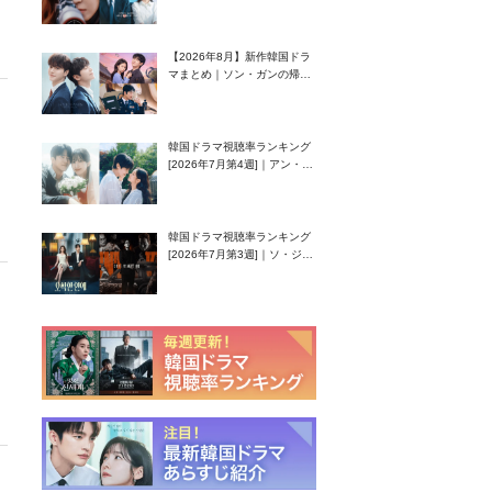
グク主演のラブコメがついに
最終回！
【2026年8月】新作韓国ドラ
マまとめ｜ソン・ガンの帰
還！孤独な天才高校生ピアニ
スト役
韓国ドラマ視聴率ランキング
[2026年7月第4週]｜アン・ヒ
ヨン（EXID ハニ）復帰作
『愛が来る』に注目！
韓国ドラマ視聴率ランキング
[2026年7月第3週]｜ソ・ジソ
ブ主演『エージェント・キ
ム』が勢い加速！