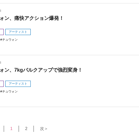
8
ォン、痛快アクション爆発！
メ
アーティスト
チュウォン
3
ォン、7kgバルクアップで強烈変身！
メ
アーティスト
チュウォン
1
2
次＞