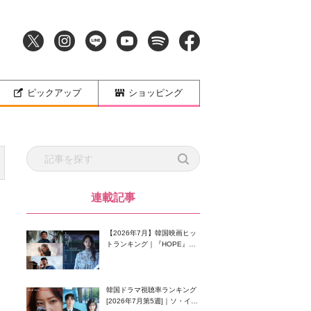
ピックアップ
ショッピング
連載記事
【2026年7月】韓国映画ヒッ
トランキング｜『HOPE』が
首位！8月公開の注目作は？
韓国ドラマ視聴率ランキング
[2026年7月第5週]｜ソ・イン