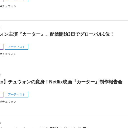
チュウォン
1
ォン主演『カーター』、配信開始3日でグローバル1位！
メ
アーティスト
チュウォン
2
oto】チュウォンの変身！Netflix映画『カーター』制作報告会
メ
アーティスト
チュウォン
2