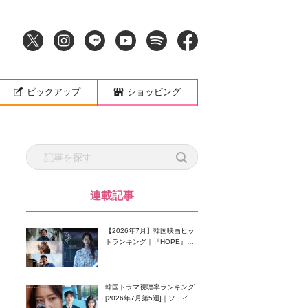
ピックアップ
ショッピング
連載記事
【2026年7月】韓国映画ヒッ
トランキング｜『HOPE』が
首位！8月公開の注目作は？
韓国ドラマ視聴率ランキング
[2026年7月第5週]｜ソ・イン