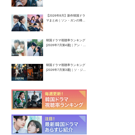
グク主演のラブコメがついに
最終回！
【2026年8月】新作韓国ドラ
マまとめ｜ソン・ガンの帰
還！孤独な天才高校生ピアニ
スト役
韓国ドラマ視聴率ランキング
[2026年7月第4週]｜アン・ヒ
ヨン（EXID ハニ）復帰作
『愛が来る』に注目！
韓国ドラマ視聴率ランキング
[2026年7月第3週]｜ソ・ジソ
ブ主演『エージェント・キ
ム』が勢い加速！