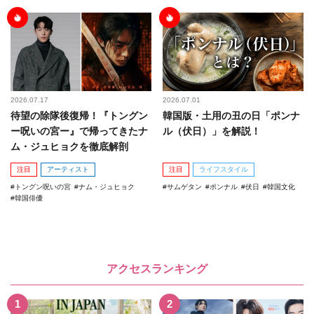
2026.07.17
2026.07.01
待望の除隊後復帰！『トングン
韓国版・土用の丑の日「ポンナ
ー呪いの宮ー』で帰ってきたナ
ル（伏日）」を解説！
ム・ジュヒョクを徹底解剖
注目
アーティスト
注目
ライフスタイル
トングン呪いの宮
ナム・ジュヒョク
サムゲタン
ポンナル
伏日
韓国文化
韓国俳優
アクセスランキング