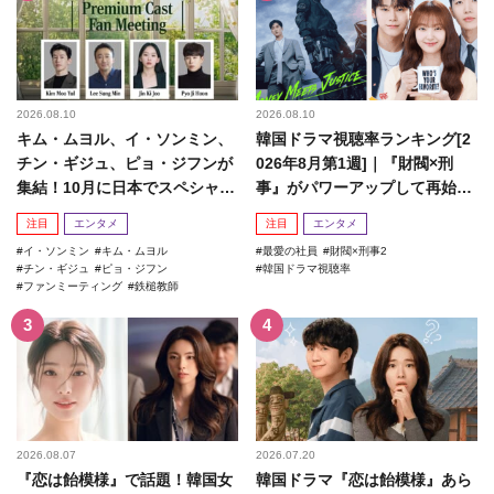
2026.08.10
2026.08.10
キム・ムヨル、イ・ソンミン、
韓国ドラマ視聴率ランキング[2
チン・ギジュ、ピョ・ジフンが
026年8月第1週]｜『財閥×刑
集結！10月に日本でスペシャル
事』がパワーアップして再始
ファンミーティング開催決...
動！
注目
エンタメ
注目
エンタメ
イ・ソンミン
キム・ムヨル
最愛の社員
財閥×刑事2
チン・ギジュ
ピョ・ジフン
韓国ドラマ視聴率
ファンミーティング
鉄槌教師
2026.08.07
2026.07.20
『恋は飴模様』で話題！韓国女
韓国ドラマ『恋は飴模様』あら