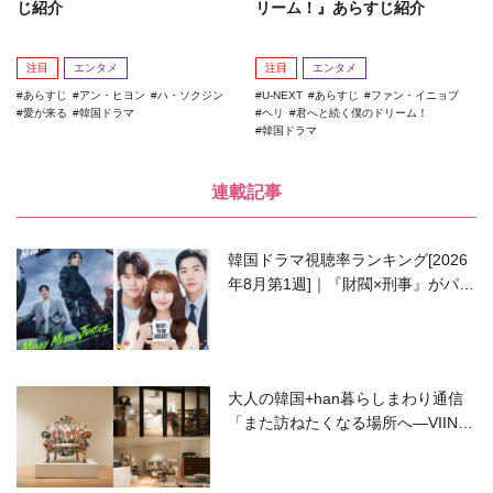
じ紹介
リーム！』あらすじ紹介
注目
エンタメ
注目
エンタメ
あらすじ
アン・ヒヨン
ハ・ソクジン
U-NEXT
あらすじ
ファン・イニョプ
愛が来る
韓国ドラマ
ヘリ
君へと続く僕のドリーム！
韓国ドラマ
連載記事
韓国ドラマ視聴率ランキング[2026
年8月第1週]｜『財閥×刑事』がパワ
ーアップして再始動！
大人の韓国+han暮らしまわり通信
「また訪ねたくなる場所へ―VIIN C
ollection」