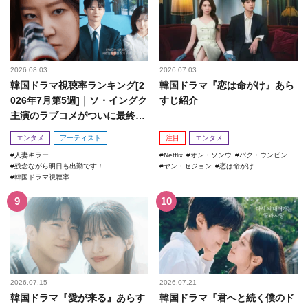
2026.08.03
2026.07.03
韓国ドラマ視聴率ランキング[2
韓国ドラマ『恋は命がけ』あら
026年7月第5週]｜ソ・イングク
すじ紹介
主演のラブコメがついに最終
回！
エンタメ
アーティスト
注目
エンタメ
人妻キラー
Netflix
オン・ソンウ
パク・ウンビン
残念ながら明日も出勤です！
ヤン・セジョン
恋は命がけ
韓国ドラマ視聴率
2026.07.15
2026.07.21
韓国ドラマ『愛が来る』あらす
韓国ドラマ『君へと続く僕のド