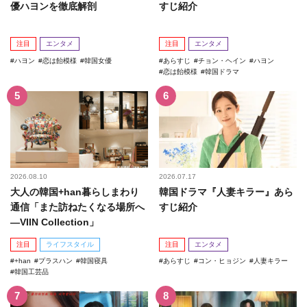
優ハヨンを徹底解剖
すじ紹介
注目
エンタメ
注目
エンタメ
ハヨン
恋は飴模様
韓国女優
あらすじ
チョン・ヘイン
ハヨン
恋は飴模様
韓国ドラマ
2026.08.10
2026.07.17
大人の韓国+han暮らしまわり
韓国ドラマ『人妻キラー』あら
通信「また訪ねたくなる場所へ
すじ紹介
―VIIN Collection」
注目
ライフスタイル
注目
エンタメ
+han
プラスハン
韓国寝具
あらすじ
コン・ヒョジン
人妻キラー
韓国工芸品