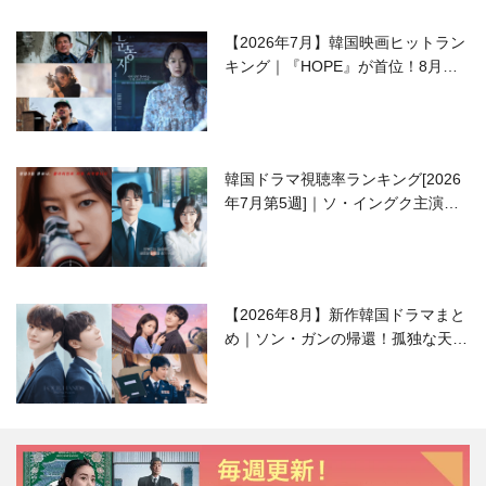
【2026年7月】韓国映画ヒットラン
キング｜『HOPE』が首位！8月公
開の注目作は？
韓国ドラマ視聴率ランキング[2026
年7月第5週]｜ソ・イングク主演の
ラブコメがついに最終回！
【2026年8月】新作韓国ドラマまと
め｜ソン・ガンの帰還！孤独な天才
高校生ピアニスト役