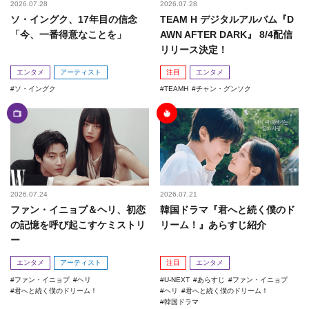
2026.07.28
2026.07.28
ソ・イングク、17年目の信念
TEAM H デジタルアルバム『D
「今、一番得意なことを」
AWN AFTER DARK』 8/4配信
リリース決定！
エンタメ
アーティスト
注目
エンタメ
ソ・イングク
TEAMH
チャン・グンソク
2026.07.24
2026.07.21
ファン・イニョプ＆ヘリ、初恋
韓国ドラマ『君へと続く僕のド
の記憶を呼び起こすケミストリ
リーム！』あらすじ紹介
ー
エンタメ
アーティスト
注目
エンタメ
ファン・イニョプ
ヘリ
U-NEXT
あらすじ
ファン・イニョプ
君へと続く僕のドリーム！
ヘリ
君へと続く僕のドリーム！
韓国ドラマ