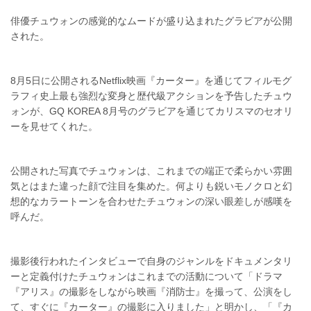
俳優チュウォンの感覚的なムードが盛り込まれたグラビアが公開
された。
8月5日に公開されるNetflix映画『カーター』を通じてフィルモグ
ラフィ史上最も強烈な変身と歴代級アクションを予告したチュウ
ォンが、GQ KOREA 8月号のグラビアを通じてカリスマのセオリ
ーを見せてくれた。
公開された写真でチュウォンは、これまでの端正で柔らかい雰囲
気とはまた違った顔で注目を集めた。何よりも鋭いモノクロと幻
想的なカラートーンを合わせたチュウォンの深い眼差しが感嘆を
呼んだ。
撮影後行われたインタビューで自身のジャンルをドキュメンタリ
ーと定義付けたチュウォンはこれまでの活動について「ドラマ
『アリス』の撮影をしながら映画『消防士』を撮って、公演をし
て、すぐに『カーター』の撮影に入りました」と明かし、「『カ