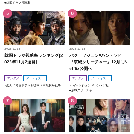
韓国ドラマ視聴率
2023.11.13
2023.11.13
韓国ドラマ視聴率ランキング[2
パク・ソジュン×ハン・ソヒ
023年11月2週目]
『京城クリーチャー』12月にN
etflix公開へ
エンタメ
アーティスト
エンタメ
アーティスト
恋人
韓国ドラマ視聴率
高麗契丹戦争
パク･ソジュン
ハン・ソヒ
京城クリーチャー