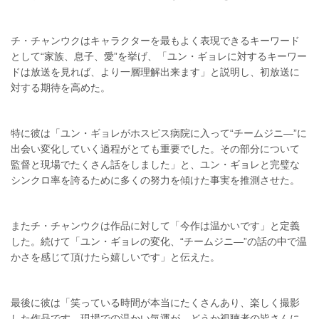
チ・チャンウクはキャラクターを最もよく表現できるキーワード
として“家族、息子、愛”を挙げ、「ユン・ギョレに対するキーワー
ドは放送を見れば、より一層理解出来ます」と説明し、初放送に
対する期待を高めた。
特に彼は「ユン・ギョレがホスピス病院に入って“チームジニ―”に
出会い変化していく過程がとても重要でした。その部分について
監督と現場でたくさん話をしました」と、ユン・ギョレと完璧な
シンクロ率を誇るために多くの努力を傾けた事実を推測させた。
またチ・チャンウクは作品に対して「今作は温かいです」と定義
した。続けて「ユン・ギョレの変化、“チームジニ―”の話の中で温
かさを感じて頂けたら嬉しいです」と伝えた。
最後に彼は「笑っている時間が本当にたくさんあり、楽しく撮影
した作品です。現場での温かい気運が、どうか視聴者の皆さんに