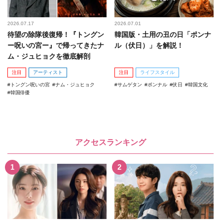
2026.07.17
2026.07.01
待望の除隊後復帰！『トングン
韓国版・土用の丑の日「ポンナ
ー呪いの宮ー』で帰ってきたナ
ル（伏日）」を解説！
ム・ジュヒョクを徹底解剖
注目
アーティスト
注目
ライフスタイル
トングン呪いの宮
ナム・ジュヒョク
サムゲタン
ポンナル
伏日
韓国文化
韓国俳優
アクセスランキング