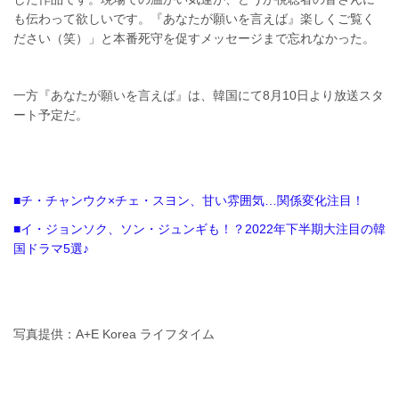
も伝わって欲しいです。『あなたが願いを言えば』楽しくご覧く
ださい（笑）」と本番死守を促すメッセージまで忘れなかった。
一方『あなたが願いを言えば』は、韓国にて8月10日より放送スタ
ート予定だ。
■チ・チャンウク×チェ・スヨン、甘い雰囲気…関係変化注目！
■イ・ジョンソク、ソン・ジュンギも！？2022年下半期大注目の韓
国ドラマ5選♪
写真提供：A+E Korea ライフタイム