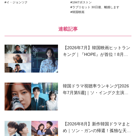
イ・ジョンソク
1947ボストン
ラブリセット 30日後、離婚します
韓国映画
連載記事
【2026年7月】韓国映画ヒットラン
キング｜『HOPE』が首位！8月公
開の注目作は？
韓国ドラマ視聴率ランキング[2026
年7月第5週]｜ソ・イングク主演の
ラブコメがついに最終回！
【2026年8月】新作韓国ドラマまと
め｜ソン・ガンの帰還！孤独な天才