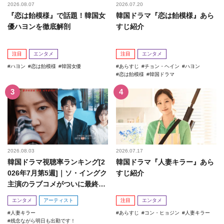
2026.08.07
2026.07.20
『恋は飴模様』で話題！韓国女
韓国ドラマ『恋は飴模様』あら
優ハヨンを徹底解剖
すじ紹介
注目
エンタメ
注目
エンタメ
ハヨン
恋は飴模様
韓国女優
あらすじ
チョン・ヘイン
ハヨン
恋は飴模様
韓国ドラマ
2026.08.03
2026.07.17
韓国ドラマ視聴率ランキング[2
韓国ドラマ『人妻キラー』あら
026年7月第5週]｜ソ・イングク
すじ紹介
主演のラブコメがついに最終
回！
エンタメ
アーティスト
注目
エンタメ
人妻キラー
あらすじ
コン・ヒョジン
人妻キラー
残念ながら明日も出勤です！