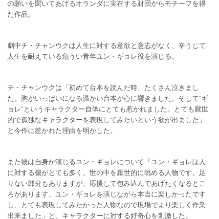
の願いを聞いてあげるオランダに実在する財団からモチーフを得
た作品。
劇中チ・チャンウクは人生に対する意欲と意志がなく、辛うじて
人生を耐えている危うい青年ユン・ギョレ役を演じる。
チ・チャンウクは「初めて台本を読んだ時、たくさん泣きまし
た。胸がいっぱいになる温かい台本が心に響きました。そして“ギ
ョレ”というキャラクター自体にとても惹かれました。とても厭世
的で孤独なキャラクターを表現してみたいという欲が出ました」
と今作に惹かれた理由を明かした。
また彼は自身が演じるユン・ギョレについて「ユン・ギョレは人
に対する傷がとても多く、世の中を厭世的に眺める人物です。足
りない部分もありますが、応援して包み込んであげたくなるとこ
ろがあります。ユン・ギョレを演じながら本当に楽しかったです
し、とても表現してみたかった人物なので現場でより楽しく作業
出来ました」と、キャラクターに対する好奇心を刺激した。