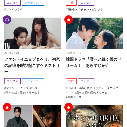
エンタメ
アーティスト
注目
エンタメ
ソ・イングク
TEAMH
チャン・グンソク
2026.07.24
2026.07.21
ファン・イニョプ＆ヘリ、初恋
韓国ドラマ『君へと続く僕のド
の記憶を呼び起こすケミストリ
リーム！』あらすじ紹介
ー
エンタメ
アーティスト
注目
エンタメ
ファン・イニョプ
ヘリ
U-NEXT
あらすじ
ファン・イニョプ
君へと続く僕のドリーム！
ヘリ
君へと続く僕のドリーム！
韓国ドラマ