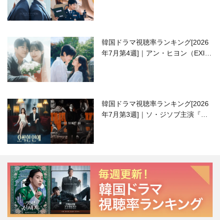
高校生ピアニスト役
韓国ドラマ視聴率ランキング[2026
年7月第4週]｜アン・ヒヨン（EXID
ハニ）復帰作『愛が来る』に注目！
韓国ドラマ視聴率ランキング[2026
年7月第3週]｜ソ・ジソブ主演『エ
ージェント・キム』が勢い加速！