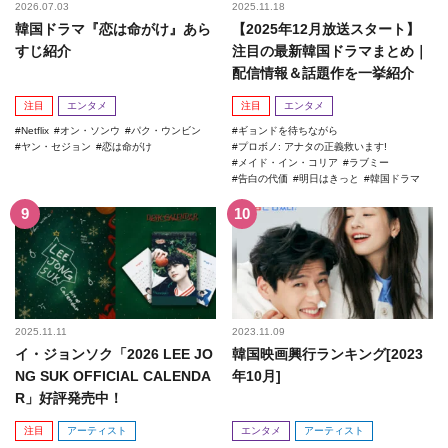
2026.07.03
2025.11.18
韓国ドラマ『恋は命がけ』あら
【2025年12月放送スタート】
すじ紹介
注目の最新韓国ドラマまとめ｜
配信情報＆話題作を一挙紹介
注目
エンタメ
注目
エンタメ
Netflix
オン・ソンウ
パク・ウンビン
ギョンドを待ちながら
ヤン・セジョン
恋は命がけ
プロボノ: アナタの正義救います!
メイド・イン・コリア
ラブミー
告白の代価
明日はきっと
韓国ドラマ
2025.11.11
2023.11.09
イ・ジョンソク「2026 LEE JO
韓国映画興行ランキング[2023
NG SUK OFFICIAL CALENDA
年10月]
R」好評発売中！
注目
アーティスト
エンタメ
アーティスト