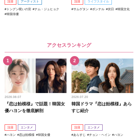
注目
アーティスト
注目
ライフスタイル
トングン呪いの宮
ナム・ジュヒョク
サムゲタン
ポンナル
伏日
韓国文化
韓国俳優
アクセスランキング
2026.08.07
2026.07.20
『恋は飴模様』で話題！韓国女
韓国ドラマ『恋は飴模様』あら
優ハヨンを徹底解剖
すじ紹介
注目
エンタメ
注目
エンタメ
ハヨン
恋は飴模様
韓国女優
あらすじ
チョン・ヘイン
ハヨン