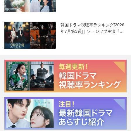
ハニ）復帰作『愛が来る』に注目！
韓国ドラマ視聴率ランキング[2026
年7月第3週]｜ソ・ジソブ主演『エ
ージェント・キム』が勢い加速！