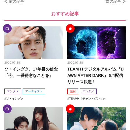
前の記事
次の記事
おすすめ記事
2026.07.28
2026.07.28
ソ・イングク、17年目の信念
TEAM H デジタルアルバム『D
「今、一番得意なことを」
AWN AFTER DARK』 8/4配信
リリース決定！
エンタメ
アーティスト
注目
エンタメ
ソ・イングク
TEAMH
チャン・グンソク