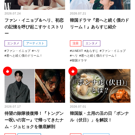
2026.07.24
2026.07.21
ファン・イニョプ＆ヘリ、初恋
韓国ドラマ『君へと続く僕のド
の記憶を呼び起こすケミストリ
リーム！』あらすじ紹介
ー
エンタメ
アーティスト
注目
エンタメ
ファン・イニョプ
ヘリ
U-NEXT
あらすじ
ファン・イニョプ
君へと続く僕のドリーム！
ヘリ
君へと続く僕のドリーム！
韓国ドラマ
2026.07.17
2026.07.01
待望の除隊後復帰！『トングン
韓国版・土用の丑の日「ポンナ
ー呪いの宮ー』で帰ってきたナ
ル（伏日）」を解説！
ム・ジュヒョクを徹底解剖