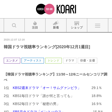
注目
新着
ショップ
2020.12.07 12:16
韓国ドラマ視聴率ランキング[2020年12月1週目]
エンタメ
アーティスト
トレンド
ドラマ
俳優・女優
【韓国ドラマ視聴率ランキング】11/30～12/6ニールセンコリア調
べ
1位
KBS2週末ドラマ「オー！サムグァンビラ」
29.1％
2位 KBS1毎日ドラマ「誰が何と言っても」 18.8%
3位 KBS2毎日ドラマ「秘密の男」 16.9％
4位
SBS月火ドラマ「ペントハウス」
15.9％