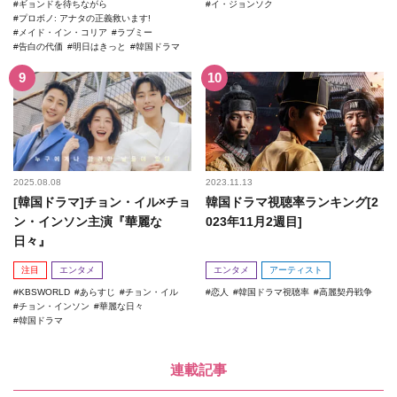
ギョンドを待ちながら
イ・ジョンソク
プロボノ: アナタの正義救います!
メイド・イン・コリア
ラブミー
告白の代価
明日はきっと
韓国ドラマ
2025.08.08
2023.11.13
[韓国ドラマ]チョン・イル×チョ
韓国ドラマ視聴率ランキング[2
ン・インソン主演『華麗な
023年11月2週目]
日々』
注目
エンタメ
エンタメ
アーティスト
KBSWORLD
あらすじ
チョン・イル
恋人
韓国ドラマ視聴率
高麗契丹戦争
チョン・インソン
華麗な日々
韓国ドラマ
連載記事