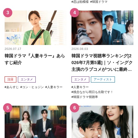
恋は飴模様
韓国ドラマ
2026.07.17
2026.08.03
韓国ドラマ『人妻キラー』あら
韓国ドラマ視聴率ランキング[2
すじ紹介
026年7月第5週]｜ソ・イングク
主演のラブコメがついに最終
回！
注目
エンタメ
エンタメ
アーティスト
あらすじ
コン・ヒョジン
人妻キラー
人妻キラー
残念ながら明日も出勤です！
韓国ドラマ視聴率