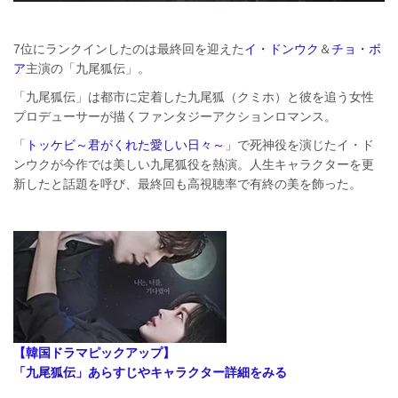
7位にランクインしたのは最終回を迎えた
イ・ドンウク
＆
チョ・ボ
ア
主演の「九尾狐伝」。
「九尾狐伝」は都市に定着した九尾狐（クミホ）と彼を追う女性
プロデューサーが描くファンタジーアクションロマンス。
「
トッケビ～君がくれた愛しい日々～
」で死神役を演じたイ・ド
ンウクが今作では美しい九尾狐役を熱演。人生キャラクターを更
新したと話題を呼び、最終回も高視聴率で有終の美を飾った。
【韓国ドラマピックアップ】
「九尾狐伝」あらすじやキャラクター詳細をみる