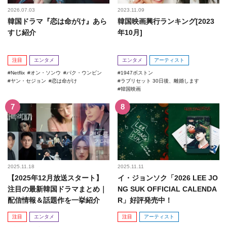
2026.07.03
2023.11.09
韓国ドラマ『恋は命がけ』あら
韓国映画興行ランキング[2023
すじ紹介
年10月]
注目
エンタメ
エンタメ
アーティスト
Netflix
オン・ソンウ
パク・ウンビン
1947ボストン
ヤン・セジョン
恋は命がけ
ラブリセット 30日後、離婚します
韓国映画
2025.11.18
2025.11.11
【2025年12月放送スタート】
イ・ジョンソク「2026 LEE JO
注目の最新韓国ドラマまとめ｜
NG SUK OFFICIAL CALENDA
配信情報＆話題作を一挙紹介
R」好評発売中！
注目
エンタメ
注目
アーティスト