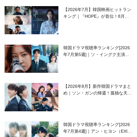
【2026年7月】韓国映画ヒットラン
キング｜『HOPE』が首位！8月公
開の注目作は？
韓国ドラマ視聴率ランキング[2026
年7月第5週]｜ソ・イングク主演の
ラブコメがついに最終回！
【2026年8月】新作韓国ドラマまと
め｜ソン・ガンの帰還！孤独な天才
高校生ピアニスト役
韓国ドラマ視聴率ランキング[2026
年7月第4週]｜アン・ヒヨン（EXID