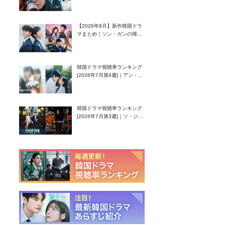
グク主演のラブコメがついに
最終回！
【2026年8月】新作韓国ドラ
マまとめ｜ソン・ガンの帰
還！孤独な天才高校生ピアニ
スト役
韓国ドラマ視聴率ランキング
[2026年7月第4週]｜アン・ヒ
ヨン（EXID ハニ）復帰作
『愛が来る』に注目！
韓国ドラマ視聴率ランキング
[2026年7月第3週]｜ソ・ジソ
ブ主演『エージェント・キ
ム』が勢い加速！