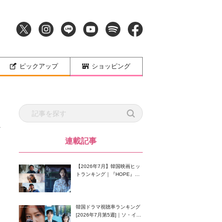
ピックアップ
ショッピング
連載記事
【2026年7月】韓国映画ヒッ
トランキング｜『HOPE』が
首位！8月公開の注目作は？
韓国ドラマ視聴率ランキング
[2026年7月第5週]｜ソ・イン