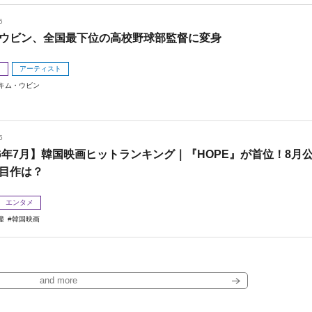
5
ウビン、全国最下位の高校野球部監督に変身
メ
アーティスト
キム・ウビン
5
26年7月】韓国映画ヒットランキング｜『HOPE』が首位！8月
目作は？
エンタメ
瞳
韓国映画
and more