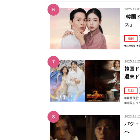
2025.11.0
[韓国
ス』
注目
Netflix
2025.11.2
韓国ド
週末ド
注目
復讐代行
韓国ドラ
2023.11.1
パク・
へ