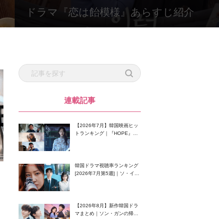
ドラマ『恋は飴模様』あらすじ紹介
連載記事
【2026年7月】韓国映画ヒッ
トランキング｜『HOPE』が
首位！8月公開の注目作は？
韓国ドラマ視聴率ランキング
[2026年7月第5週]｜ソ・イン
グク主演のラブコメがついに
最終回！
【2026年8月】新作韓国ドラ
マまとめ｜ソン・ガンの帰