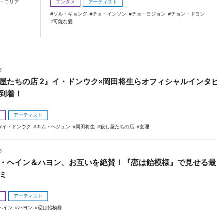
・コリア
エンタメ
アーティスト
ソル・ギョング
チョ・インソン
チョ・ヨジョン
チョン・ドヨン
可能な愛
6
屋たちの店 2』イ・ドンウク×岡田将生らオフィシャルインタ
到着！
メ
アーティスト
イ・ドンウク
キム・ヘジュン
岡田将生
殺し屋たちの店
玄理
6
・ヘイン＆ハヨン、お互いを絶賛！『恋は飴模様』で見せる最
ミ
メ
アーティスト
ヘイン
ハヨン
恋は飴模様