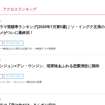
アクセスランキング
3
ラマ視聴率ランキング[2026年7月第5週]｜ソ・イングク主演の
メがついに最終回！
メ
アーティスト
ー
残念ながら明日も出勤です！
韓国ドラマ視聴率
5
ンジュン×アン・ウンジン、現実味あふれる恋愛演技に期待
メ
アーティスト
ンジン
ソ・ガンジュン
君以外の恋愛
3