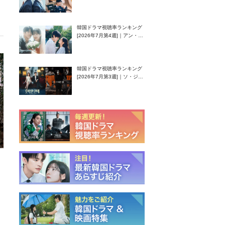
還！孤独な天才高校生ピアニ
スト役
韓国ドラマ視聴率ランキング
[2026年7月第4週]｜アン・ヒ
ヨン（EXID ハニ）復帰作
『愛が来る』に注目！
韓国ドラマ視聴率ランキング
[2026年7月第3週]｜ソ・ジソ
ブ主演『エージェント・キ
ム』が勢い加速！