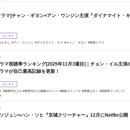
7
ドラマ]チャン・ギヨン×アン・ウンジン主演『ダイナマイト・
エンタメ
あらすじ
アン・ウンジン
ダイナマイト・キス
チャン・ギヨン
韓国ドラマ
5
ラマ視聴率ランキング[2025年11月3週目]｜チョン・イル主演
ラマが自己最高記録を更新！
エンタメ
人
復讐代行人3
復讐代行人3模範タクシー
模範タクシー3
華麗な日々
視聴率ランキング
マ
3
ソジュン×ハン・ソヒ『京城クリーチャー』12月にNetflix公開