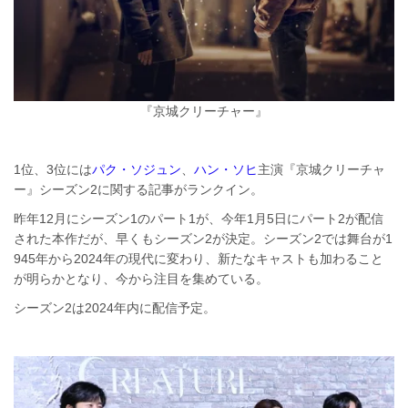
『京城クリーチャー』
1位、3位には
パク・ソジュン
、
ハン・ソヒ
主演『京城クリーチャ
ー』シーズン2に関する記事がランクイン。
昨年12月にシーズン1のパート1が、今年1月5日にパート2が配信
された本作だが、早くもシーズン2が決定。シーズン2では舞台が1
945年から2024年の現代に変わり、新たなキャストも加わること
が明らかとなり、今から注目を集めている。
シーズン2は2024年内に配信予定。