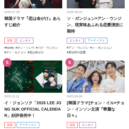
2026.07.03
2026.08.05
韓国ドラマ『恋は命がけ』あら
ソ・ガンジュン×アン・ウンジ
すじ紹介
ン、現実味あふれる恋愛演技に
期待
注目
エンタメ
エンタメ
アーティスト
Netflix
オン・ソンウ
パク・ウンビン
アン・ウンジン
ソ・ガンジュン
ヤン・セジョン
恋は命がけ
君以外の恋愛
2025.11.11
2025.08.08
イ・ジョンソク「2026 LEE JO
[韓国ドラマ]チョン・イル×チョ
NG SUK OFFICIAL CALENDA
ン・インソン主演『華麗な
R」好評発売中！
日々』
注目
アーティスト
注目
エンタメ