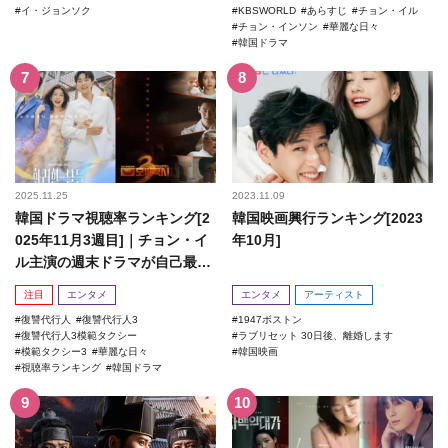
イ・ジョンソク
KBSWORLD
あらすじ
チョン・イル
チョン・インソン
華麗な日々
韓国ドラマ
2025.11.25
2023.11.09
韓国ドラマ視聴率ランキング[2
韓国映画興行ランキング[2023
025年11月3週目]｜チョン・イ
年10月]
ル主演の週末ドラマが自己最高
記録を更新！
注目
エンタメ
エンタメ
アーティスト
復讐代行人
復讐代行人3
1947ボストン
復讐代行人3模範タクシー
ラブリセット 30日後、離婚します
模範タクシー3
華麗な日々
韓国映画
視聴率ランキング
韓国ドラマ