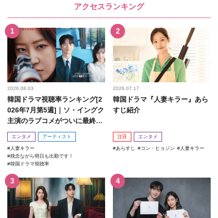
アクセスランキング
2026.08.03
2026.07.17
韓国ドラマ視聴率ランキング[2
韓国ドラマ『人妻キラー』あら
026年7月第5週]｜ソ・イングク
すじ紹介
主演のラブコメがついに最終
回！
エンタメ
アーティスト
注目
エンタメ
人妻キラー
あらすじ
コン・ヒョジン
人妻キラー
残念ながら明日も出勤です！
韓国ドラマ視聴率