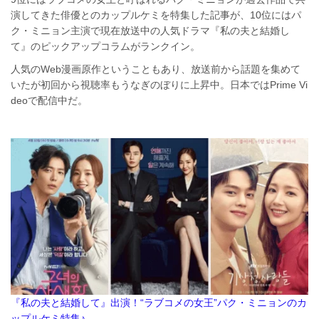
演してきた俳優とのカップルケミを特集した記事が、10位にはパ
ク・ミニョン主演で現在放送中の人気ドラマ『私の夫と結婚し
て』のピックアップコラムがランクイン。
人気のWeb漫画原作ということもあり、放送前から話題を集めて
いたが初回から視聴率もうなぎのぼりに上昇中。日本ではPrime Vi
deoで配信中だ。
『私の夫と結婚して』出演！“ラブコメの女王”パク・ミニョンのカ
ップルケミ特集♪