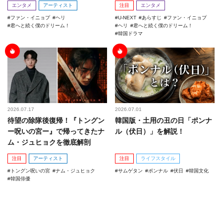
エンタメ
アーティスト
注目
エンタメ
ファン・イニョプ
ヘリ
U-NEXT
あらすじ
ファン・イニョプ
君へと続く僕のドリーム！
ヘリ
君へと続く僕のドリーム！
韓国ドラマ
2026.07.17
2026.07.01
待望の除隊後復帰！『トングン
韓国版・土用の丑の日「ポンナ
ー呪いの宮ー』で帰ってきたナ
ル（伏日）」を解説！
ム・ジュヒョクを徹底解剖
注目
アーティスト
注目
ライフスタイル
トングン呪いの宮
ナム・ジュヒョク
サムゲタン
ポンナル
伏日
韓国文化
韓国俳優