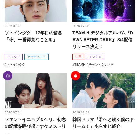
2026.07.28
2026.07.28
ソ・イングク、17年目の信念
TEAM H デジタルアルバム『D
「今、一番得意なことを」
AWN AFTER DARK』 8/4配信
リリース決定！
エンタメ
アーティスト
注目
エンタメ
ソ・イングク
TEAMH
チャン・グンソク
2026.07.24
2026.07.21
ファン・イニョプ＆ヘリ、初恋
韓国ドラマ『君へと続く僕のド
の記憶を呼び起こすケミストリ
リーム！』あらすじ紹介
ー