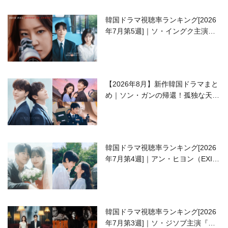
韓国ドラマ視聴率ランキング[2026
年7月第5週]｜ソ・イングク主演の
ラブコメがついに最終回！
【2026年8月】新作韓国ドラマまと
め｜ソン・ガンの帰還！孤独な天才
高校生ピアニスト役
韓国ドラマ視聴率ランキング[2026
年7月第4週]｜アン・ヒヨン（EXID
ハニ）復帰作『愛が来る』に注目！
韓国ドラマ視聴率ランキング[2026
年7月第3週]｜ソ・ジソブ主演『エ