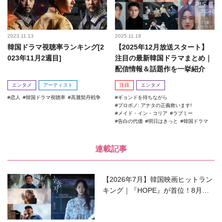
2023.11.13
2025.11.18
韓国ドラマ視聴率ランキング[2
【2025年12月放送スタート】
023年11月2週目]
注目の最新韓国ドラマまとめ｜
配信情報＆話題作を一挙紹介
エンタメ
アーティスト
注目
エンタメ
恋人
韓国ドラマ視聴率
高麗契丹戦争
ギョンドを待ちながら
プロボノ: アナタの正義救います!
メイド・イン・コリア
ラブミー
告白の代価
明日はきっと
韓国ドラマ
連載記事
【2026年7月】韓国映画ヒットラン
キング｜『HOPE』が首位！8月公
開の注目作は？