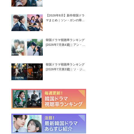
グク主演のラブコメがついに
最終回！
【2026年8月】新作韓国ドラ
マまとめ｜ソン・ガンの帰
還！孤独な天才高校生ピアニ
スト役
韓国ドラマ視聴率ランキング
[2026年7月第4週]｜アン・ヒ
ヨン（EXID ハニ）復帰作
『愛が来る』に注目！
韓国ドラマ視聴率ランキング
[2026年7月第3週]｜ソ・ジソ
ブ主演『エージェント・キ
ム』が勢い加速！