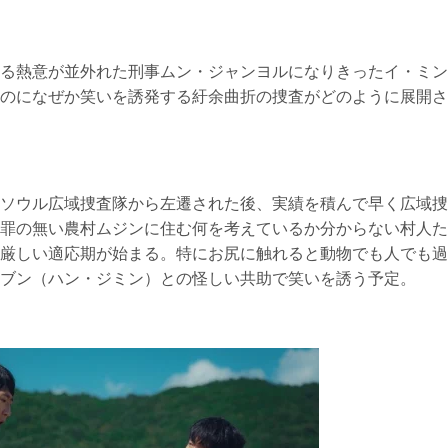
る熱意が並外れた刑事ムン・ジャンヨルになりきったイ・ミン
のになぜか笑いを誘発する紆余曲折の捜査がどのように展開さ
ソウル広域捜査隊から左遷された後、実績を積んで早く広域捜
罪の無い農村ムジンに住む何を考えているか分からない村人た
厳しい適応期が始まる。特にお尻に触れると動物でも人でも過
ブン（ハン・ジミン）との怪しい共助で笑いを誘う予定。