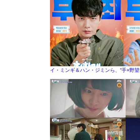
イ・ミンギ＆ハン・ジミンら、“手×野望