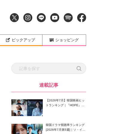
ピックアップ
ショッピング
連載記事
【2026年7月】韓国映画ヒッ
トランキング｜『HOPE』が
首位！8月公開の注目作は？
韓国ドラマ視聴率ランキング
[2026年7月第5週]｜ソ・イン