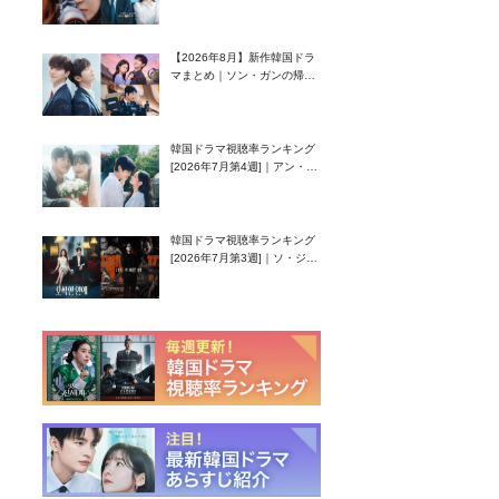
グク主演のラブコメがついに
最終回！
【2026年8月】新作韓国ドラ
マまとめ｜ソン・ガンの帰
還！孤独な天才高校生ピアニ
スト役
韓国ドラマ視聴率ランキング
[2026年7月第4週]｜アン・ヒ
ヨン（EXID ハニ）復帰作
『愛が来る』に注目！
韓国ドラマ視聴率ランキング
[2026年7月第3週]｜ソ・ジソ
ブ主演『エージェント・キ
ム』が勢い加速！