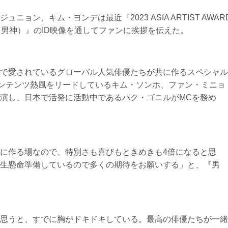
ョン、キム・ヨンデは最近『2023 ASIA ARTIST AWAR
神（以下：男神）』のID映像を通してファンに挨拶を伝えた。
で愛されているグローバル人気俳優たちが共に作るスペシャル
ンテンツ熱風をリードしているキム・ソンホ、ファン・ミニョ
演し、日本で活発に活動中であるパク・ゴニルがMCを務め
に作る場なので、特別さも喜びもときめきも4倍になると思
生懸命準備しているので多くの期待をお願いする」と、『男
思うと、すでに胸がドキドキしている。最高の俳優たちが一緒