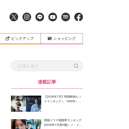
ピックアップ
ショッピング
連載記事
【2026年7月】韓国映画ヒッ
トランキング｜『HOPE』が
首位！8月公開の注目作は？
韓国ドラマ視聴率ランキング
[2026年7月第5週]｜ソ・イン