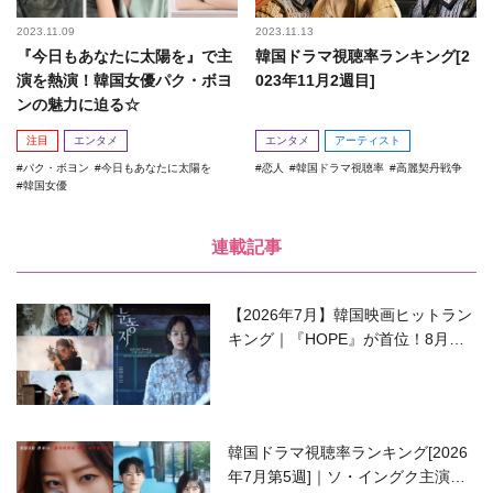
2023.11.09
2023.11.13
『今日もあなたに太陽を』で主
韓国ドラマ視聴率ランキング[2
演を熱演！韓国女優パク・ボヨ
023年11月2週目]
ンの魅力に迫る☆
注目
エンタメ
エンタメ
アーティスト
パク・ボヨン
今日もあなたに太陽を
恋人
韓国ドラマ視聴率
高麗契丹戦争
韓国女優
連載記事
【2026年7月】韓国映画ヒットラン
キング｜『HOPE』が首位！8月公
開の注目作は？
韓国ドラマ視聴率ランキング[2026
年7月第5週]｜ソ・イングク主演の