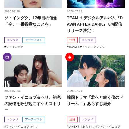
2026.07.28
2026.07.28
ソ・イングク、17年目の信念
TEAM H デジタルアルバム『D
「今、一番得意なことを」
AWN AFTER DARK』 8/4配信
リリース決定！
エンタメ
アーティスト
注目
エンタメ
ソ・イングク
TEAMH
チャン・グンソク
2026.07.24
2026.07.21
ファン・イニョプ＆ヘリ、初恋
韓国ドラマ『君へと続く僕のド
の記憶を呼び起こすケミストリ
リーム！』あらすじ紹介
ー
エンタメ
アーティスト
注目
エンタメ
ファン・イニョプ
ヘリ
U-NEXT
あらすじ
ファン・イニョプ