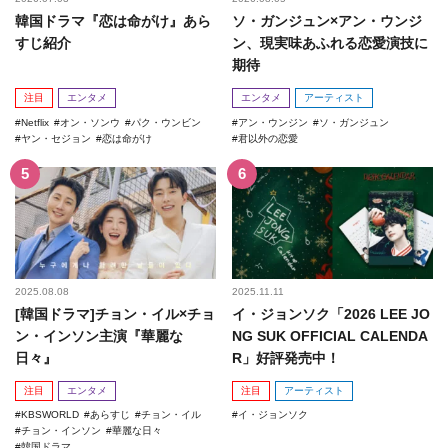
韓国ドラマ『恋は命がけ』あら
ソ・ガンジュン×アン・ウンジ
すじ紹介
ン、現実味あふれる恋愛演技に
期待
注目
エンタメ
エンタメ
アーティスト
Netflix
オン・ソンウ
パク・ウンビン
アン・ウンジン
ソ・ガンジュン
ヤン・セジョン
恋は命がけ
君以外の恋愛
2025.08.08
2025.11.11
[韓国ドラマ]チョン・イル×チョ
イ・ジョンソク「2026 LEE JO
ン・インソン主演『華麗な
NG SUK OFFICIAL CALENDA
日々』
R」好評発売中！
注目
エンタメ
注目
アーティスト
KBSWORLD
あらすじ
チョン・イル
イ・ジョンソク
チョン・インソン
華麗な日々
韓国ドラマ