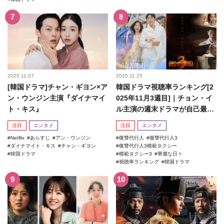
2025.11.07
2025.11.25
[韓国ドラマ]チャン・ギヨン×ア
韓国ドラマ視聴率ランキング[2
ン・ウンジン主演『ダイナマイ
025年11月3週目]｜チョン・イ
ト・キス』
ル主演の週末ドラマが自己最高
記録を更新！
注目
エンタメ
注目
エンタメ
Netflix
あらすじ
アン・ウンジン
復讐代行人
復讐代行人3
ダイナマイト・キス
チャン・ギヨン
復讐代行人3模範タクシー
韓国ドラマ
模範タクシー3
華麗な日々
視聴率ランキング
韓国ドラマ