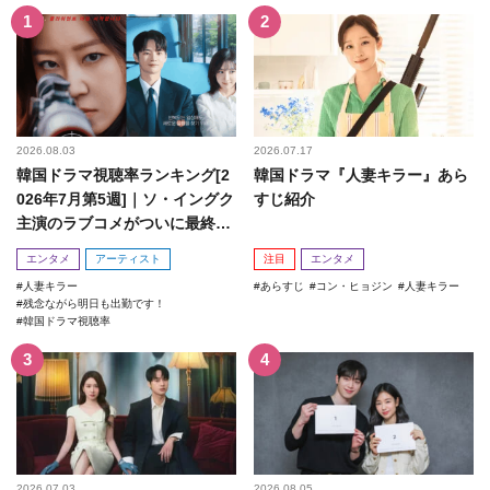
2026.08.03
2026.07.17
韓国ドラマ視聴率ランキング[2
韓国ドラマ『人妻キラー』あら
026年7月第5週]｜ソ・イングク
すじ紹介
主演のラブコメがついに最終
回！
エンタメ
アーティスト
注目
エンタメ
人妻キラー
あらすじ
コン・ヒョジン
人妻キラー
残念ながら明日も出勤です！
韓国ドラマ視聴率
2026.07.03
2026.08.05