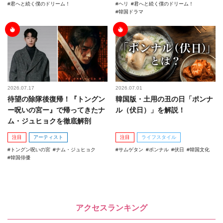
君へと続く僕のドリーム！
ヘリ
君へと続く僕のドリーム！
韓国ドラマ
2026.07.17
2026.07.01
待望の除隊後復帰！『トングン
韓国版・土用の丑の日「ポンナ
ー呪いの宮ー』で帰ってきたナ
ル（伏日）」を解説！
ム・ジュヒョクを徹底解剖
注目
アーティスト
注目
ライフスタイル
トングン呪いの宮
ナム・ジュヒョク
サムゲタン
ポンナル
伏日
韓国文化
韓国俳優
アクセスランキング