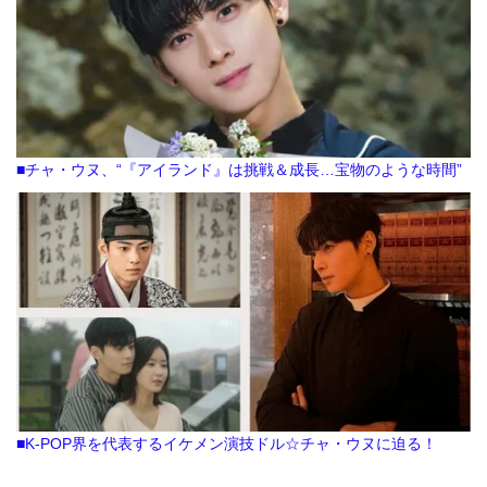
■チャ・ウヌ、“『アイランド』は挑戦＆成長…宝物のような時間”
■K-POP界を代表するイケメン演技ドル☆チャ・ウヌに迫る！