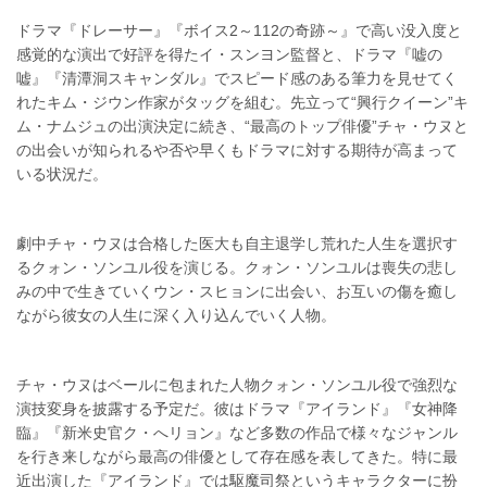
ドラマ『ドレーサー』『ボイス2～112の奇跡～』で高い没入度と
感覚的な演出で好評を得たイ・スンヨン監督と、ドラマ『嘘の
嘘』『清潭洞スキャンダル』でスピード感のある筆力を見せてく
れたキム・ジウン作家がタッグを組む。先立って“興行クイーン”キ
ム・ナムジュの出演決定に続き、“最高のトップ俳優”チャ・ウヌと
の出会いが知られるや否や早くもドラマに対する期待が高まって
いる状況だ。
劇中チャ・ウヌは合格した医大も自主退学し荒れた人生を選択す
るクォン・ソンユル役を演じる。クォン・ソンユルは喪失の悲し
みの中で生きていくウン・スヒョンに出会い、お互いの傷を癒し
ながら彼女の人生に深く入り込んでいく人物。
チャ・ウヌはベールに包まれた人物クォン・ソンユル役で強烈な
演技変身を披露する予定だ。彼はドラマ『アイランド』『女神降
臨』『新米史官ク・へリョン』など多数の作品で様々なジャンル
を行き来しながら最高の俳優として存在感を表してきた。特に最
近出演した『アイランド』では駆魔司祭というキャラクターに扮