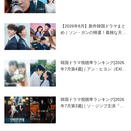
ラブコメがついに最終回！
【2026年8月】新作韓国ドラマまと
め｜ソン・ガンの帰還！孤独な天才
高校生ピアニスト役
韓国ドラマ視聴率ランキング[2026
年7月第4週]｜アン・ヒヨン（EXID
ハニ）復帰作『愛が来る』に注目！
韓国ドラマ視聴率ランキング[2026
年7月第3週]｜ソ・ジソブ主演『エ
ージェント・キム』が勢い加速！