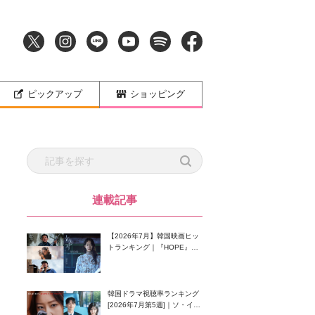
ピックアップ
ショッピング
連載記事
【2026年7月】韓国映画ヒッ
トランキング｜『HOPE』が
首位！8月公開の注目作は？
韓国ドラマ視聴率ランキング
[2026年7月第5週]｜ソ・イン