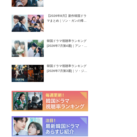
グク主演のラブコメがついに
最終回！
【2026年8月】新作韓国ドラ
マまとめ｜ソン・ガンの帰
還！孤独な天才高校生ピアニ
スト役
韓国ドラマ視聴率ランキング
[2026年7月第4週]｜アン・ヒ
ヨン（EXID ハニ）復帰作
『愛が来る』に注目！
韓国ドラマ視聴率ランキング
[2026年7月第3週]｜ソ・ジソ
ブ主演『エージェント・キ
ム』が勢い加速！