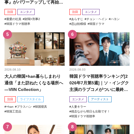
事』がパワーアップして再始
動！
注目
エンタメ
注目
エンタメ
最愛の社員
財閥×刑事2
あらすじ
チョン・ヘイン
ハヨン
韓国ドラマ視聴率
恋は飴模様
韓国ドラマ
2026.08.10
2026.08.03
大人の韓国+han暮らしまわり
韓国ドラマ視聴率ランキング[2
通信「また訪ねたくなる場所へ
026年7月第5週]｜ソ・イングク
―VIIN Collection」
主演のラブコメがついに最終
回！
注目
ライフスタイル
エンタメ
アーティスト
+han
プラスハン
韓国寝具
人妻キラー
韓国工芸品
残念ながら明日も出勤です！
韓国ドラマ視聴率