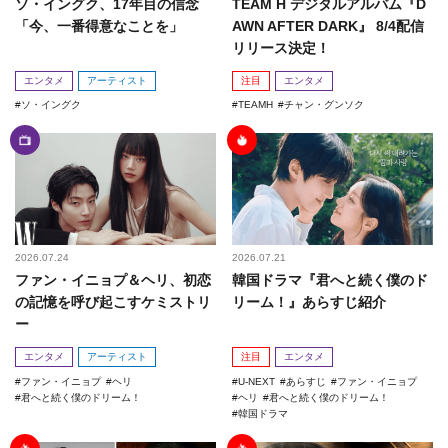
ソ・イングク、17年目の信念
TEAM H デジタルアルバム『D
「今、一番得意なことを」
AWN AFTER DARK』 8/4配信
リリース決定！
エンタメ
アーティスト
注目
エンタメ
ソ・イングク
TEAMH
チャン・グンソク
2026.07.24
2026.07.21
ファン・イニョプ＆ヘリ、初恋
韓国ドラマ『君へと続く僕のド
の記憶を呼び起こすケミストリ
リーム！』あらすじ紹介
ー
エンタメ
アーティスト
注目
エンタメ
ファン・イニョプ
ヘリ
U-NEXT
あらすじ
ファン・イニョプ
君へと続く僕のドリーム！
ヘリ
君へと続く僕のドリーム！
韓国ドラマ