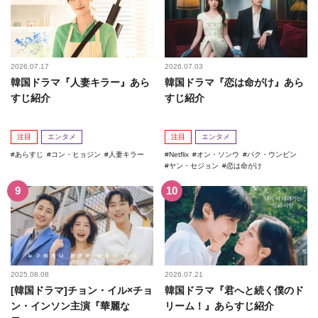
2026.07.17
2026.07.03
韓国ドラマ『人妻キラー』あら
韓国ドラマ『恋は命がけ』あら
すじ紹介
すじ紹介
注目
エンタメ
注目
エンタメ
あらすじ
コン・ヒョジン
人妻キラー
Netflix
オン・ソンウ
パク・ウンビン
ヤン・セジョン
恋は命がけ
2025.08.08
2026.07.21
[韓国ドラマ]チョン・イル×チョ
韓国ドラマ『君へと続く僕のド
ン・インソン主演『華麗な
リーム！』あらすじ紹介