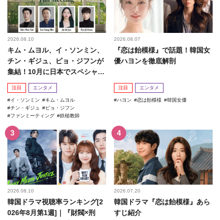
2026.08.10
2026.08.07
キム・ムヨル、イ・ソンミン、
『恋は飴模様』で話題！韓国女
チン・ギジュ、ピョ・ジフンが
優ハヨンを徹底解剖
集結！10月に日本でスペシャル
ファンミーティング開催決...
注目
エンタメ
注目
エンタメ
イ・ソンミン
キム・ムヨル
ハヨン
恋は飴模様
韓国女優
チン・ギジュ
ピョ・ジフン
ファンミーティング
鉄槌教師
2026.08.10
2026.07.20
韓国ドラマ視聴率ランキング[2
韓国ドラマ『恋は飴模様』あら
026年8月第1週]｜『財閥×刑
すじ紹介