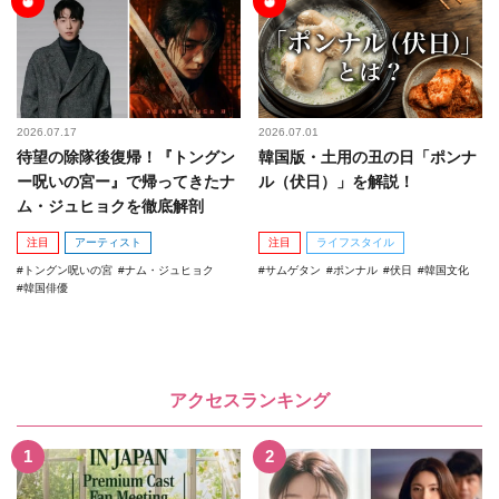
2026.07.17
2026.07.01
待望の除隊後復帰！『トングン
韓国版・土用の丑の日「ポンナ
ー呪いの宮ー』で帰ってきたナ
ル（伏日）」を解説！
ム・ジュヒョクを徹底解剖
注目
アーティスト
注目
ライフスタイル
トングン呪いの宮
ナム・ジュヒョク
サムゲタン
ポンナル
伏日
韓国文化
韓国俳優
アクセスランキング