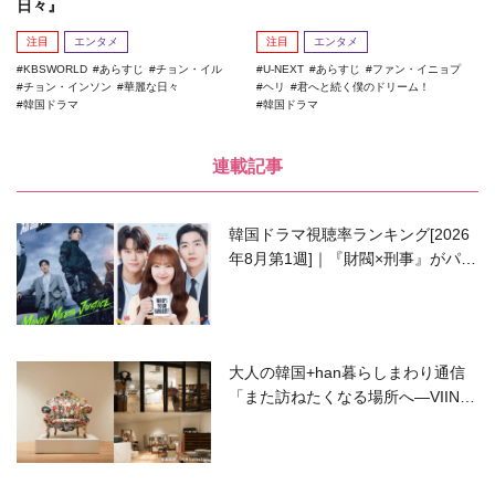
日々』
注目
エンタメ
注目
エンタメ
KBSWORLD
あらすじ
チョン・イル
U-NEXT
あらすじ
ファン・イニョプ
チョン・インソン
華麗な日々
ヘリ
君へと続く僕のドリーム！
韓国ドラマ
韓国ドラマ
連載記事
韓国ドラマ視聴率ランキング[2026
年8月第1週]｜『財閥×刑事』がパワ
ーアップして再始動！
大人の韓国+han暮らしまわり通信
「また訪ねたくなる場所へ―VIIN C
ollection」