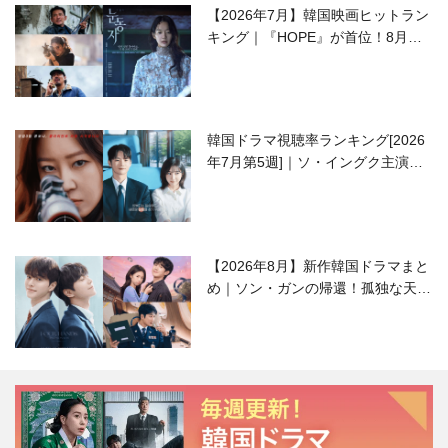
【2026年7月】韓国映画ヒットラン
キング｜『HOPE』が首位！8月公
開の注目作は？
韓国ドラマ視聴率ランキング[2026
年7月第5週]｜ソ・イングク主演の
ラブコメがついに最終回！
【2026年8月】新作韓国ドラマまと
め｜ソン・ガンの帰還！孤独な天才
高校生ピアニスト役