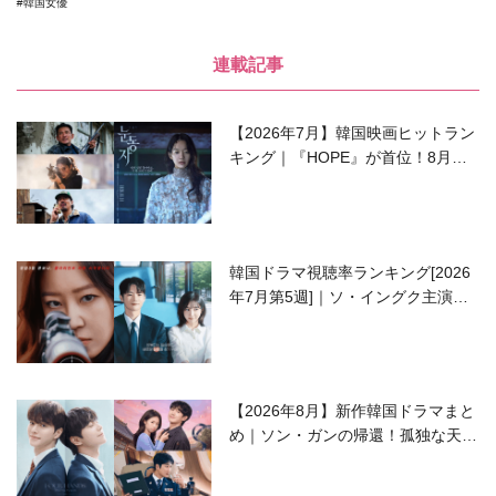
韓国女優
連載記事
【2026年7月】韓国映画ヒットラン
キング｜『HOPE』が首位！8月公
開の注目作は？
韓国ドラマ視聴率ランキング[2026
年7月第5週]｜ソ・イングク主演の
ラブコメがついに最終回！
【2026年8月】新作韓国ドラマまと
め｜ソン・ガンの帰還！孤独な天才
高校生ピアニスト役