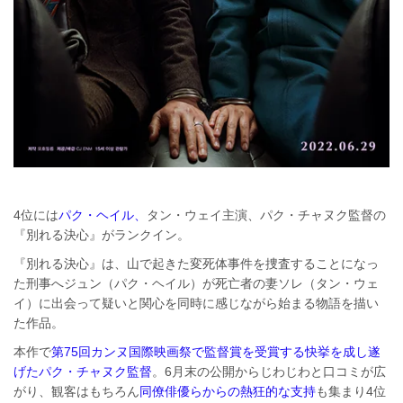
4位には
パク・ヘイル、
タン・ウェイ主演、パク・チャヌク監督の
『別れる決心』がランクイン。
『別れる決心』は、山で起きた変死体事件を捜査することになっ
た刑事へジュン（パク・ヘイル）が死亡者の妻ソレ（タン・ウェ
イ）に出会って疑いと関心を同時に感じながら始まる物語を描い
た作品。
本作で
第75回カンヌ国際映画祭で監督賞を受賞する快挙を成し遂
げたパク・チャヌク監督
。6月末の公開からじわじわと口コミが広
がり、観客はもちろん
同僚俳優らからの熱狂的な支持
も集まり4位