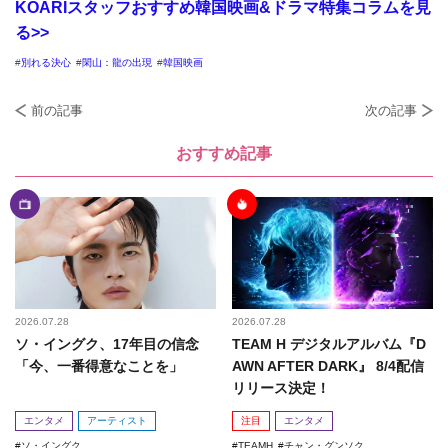
KOARIスタッフおすすめ韓国映画&ドラマ特集コラムを見
る>>
別れる決心
閑山：龍の出現
韓国映画
前の記事
次の記事
おすすめ記事
2026.07.28
2026.07.28
ソ・イングク、17年目の信念
TEAM H デジタルアルバム『D
「今、一番得意なことを」
AWN AFTER DARK』 8/4配信
リリース決定！
エンタメ
アーティスト
注目
エンタメ
ソ・イングク
TEAMH
チャン・グンソク