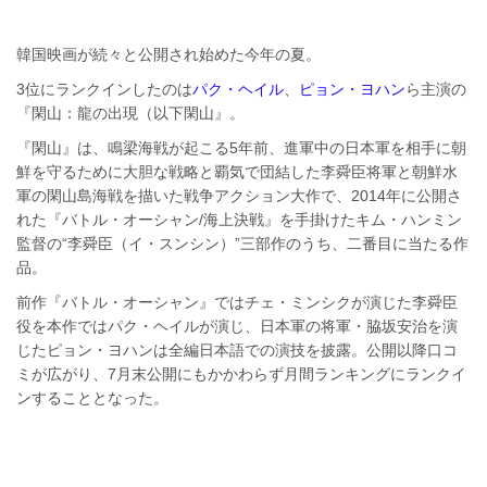
韓国映画が続々と公開され始めた今年の夏。
3位にランクインしたのは
パク・ヘイル
、
ピョン・ヨハン
ら主演の
『閑山：龍の出現（以下閑山』。
『閑山』は、鳴梁海戦が起こる5年前、進軍中の日本軍を相手に朝
鮮を守るために大胆な戦略と覇気で団結した李舜臣将軍と朝鮮水
軍の閑山島海戦を描いた戦争アクション大作で、2014年に公開さ
れた『バトル・オーシャン/海上決戦』を手掛けたキム・ハンミン
監督の“李舜臣（イ・スンシン）”三部作のうち、二番目に当たる作
品。
前作『バトル・オーシャン』ではチェ・ミンシクが演じた李舜臣
役を本作ではパク・ヘイルが演じ、日本軍の将軍・脇坂安治を演
じたピョン・ヨハンは全編日本語での演技を披露。公開以降口コ
ミが広がり、7月末公開にもかかわらず月間ランキングにランクイ
ンすることとなった。