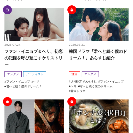
2026.07.24
2026.07.21
ファン・イニョプ＆ヘリ、初恋
韓国ドラマ『君へと続く僕のド
の記憶を呼び起こすケミストリ
リーム！』あらすじ紹介
ー
エンタメ
アーティスト
注目
エンタメ
ファン・イニョプ
ヘリ
U-NEXT
あらすじ
ファン・イニョプ
君へと続く僕のドリーム！
ヘリ
君へと続く僕のドリーム！
韓国ドラマ