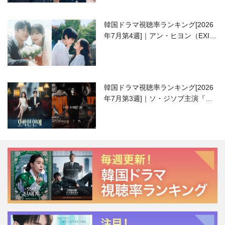
韓国ドラマ視聴率ランキング[2026
年7月第4週]｜アン・ヒヨン（EXID
ハニ）復帰作『愛が来る』に注目！
韓国ドラマ視聴率ランキング[2026
年7月第3週]｜ソ・ジソブ主演『エ
ージェント・キム』が勢い加速！