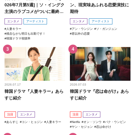
026年7月第5週]｜ソ・イングク
ン、現実味あふれる恋愛演技に
主演のラブコメがついに最終
期待
回！
エンタメ
アーティスト
エンタメ
アーティスト
人妻キラー
アン・ウンジン
ソ・ガンジュン
残念ながら明日も出勤です！
君以外の恋愛
韓国ドラマ視聴率
2026.07.17
2026.07.03
韓国ドラマ『人妻キラー』あら
韓国ドラマ『恋は命がけ』あら
すじ紹介
すじ紹介
注目
エンタメ
注目
エンタメ
あらすじ
コン・ヒョジン
人妻キラー
Netflix
オン・ソンウ
パク・ウンビン
ヤン・セジョン
恋は命がけ