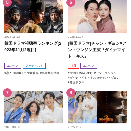
2023.11.13
2025.11.07
韓国ドラマ視聴率ランキング[2
[韓国ドラマ]チャン・ギヨン×ア
023年11月2週目]
ン・ウンジン主演『ダイナマイ
ト・キス』
エンタメ
アーティスト
注目
エンタメ
恋人
韓国ドラマ視聴率
高麗契丹戦争
Netflix
あらすじ
アン・ウンジン
ダイナマイト・キス
チャン・ギヨン
韓国ドラマ
2025.08.08
2025.11.25