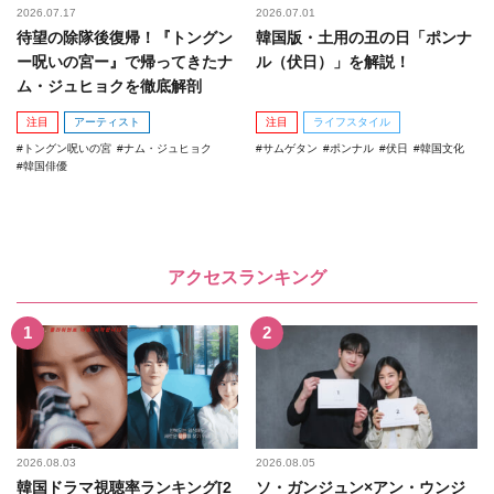
2026.07.17
2026.07.01
待望の除隊後復帰！『トングン
韓国版・土用の丑の日「ポンナ
ー呪いの宮ー』で帰ってきたナ
ル（伏日）」を解説！
ム・ジュヒョクを徹底解剖
注目
アーティスト
注目
ライフスタイル
トングン呪いの宮
ナム・ジュヒョク
サムゲタン
ポンナル
伏日
韓国文化
韓国俳優
アクセスランキング
2026.08.03
2026.08.05
韓国ドラマ視聴率ランキング[2
ソ・ガンジュン×アン・ウンジ