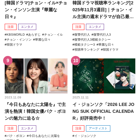
[韓国ドラマ]チョン・イル×チョ
韓国ドラマ視聴率ランキング[2
ン・インソン主演『華麗な
025年11月3週目]｜チョン・イ
日々』
ル主演の週末ドラマが自己最高
記録を更新！
注目
エンタメ
注目
エンタメ
KBSWORLD
あらすじ
チョン・イル
復讐代行人
復讐代行人3
チョン・インソン
華麗な日々
復讐代行人3模範タクシー
韓国ドラマ
模範タクシー3
華麗な日々
視聴率ランキング
韓国ドラマ
2023.11.09
2025.11.11
『今日もあなたに太陽を』で主
イ・ジョンソク「2026 LEE JO
演を熱演！韓国女優パク・ボヨ
NG SUK OFFICIAL CALENDA
ンの魅力に迫る☆
R」好評発売中！
注目
エンタメ
注目
アーティスト
パク・ボヨン
今日もあなたに太陽を
イ・ジョンソク