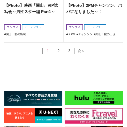
【Photo】映画『閑山』VIP試
【Photo】2PMチャンソン、パ
写会～男性スター編 Part1～
パになりました～！
エンタメ
アーティスト
エンタメ
アーティスト
閑山：龍の出現
２PM
チャンソン
閑山：龍の出現
1
2
3
次＞