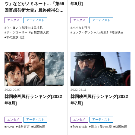
ウ』などがノミネート…『第59
年9月]
回百想芸術大賞』最終候補公
開！
エンタメ
アーティスト
エンタメ
アーティスト
ウ・ヨンウ弁護士は天才肌
オオカミ狩り
ザ・グローリー
百想芸術大賞
コンフィデンシャル/共助2
韓国映画
私の解放日誌
2022.09.07
2022.08.11
韓国映画興行ランキング[2022
韓国映画興行ランキング[2022
年8月]
年7月]
エンタメ
アーティスト
エンタメ
アーティスト
HUNT
非常宣言
韓国映画
別れる決心
閑山：龍の出現
韓国映画