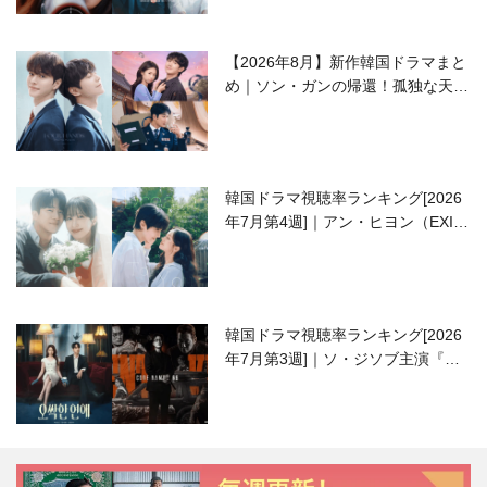
【2026年8月】新作韓国ドラマまと
め｜ソン・ガンの帰還！孤独な天才
高校生ピアニスト役
韓国ドラマ視聴率ランキング[2026
年7月第4週]｜アン・ヒヨン（EXID
ハニ）復帰作『愛が来る』に注目！
韓国ドラマ視聴率ランキング[2026
年7月第3週]｜ソ・ジソブ主演『エ
ージェント・キム』が勢い加速！