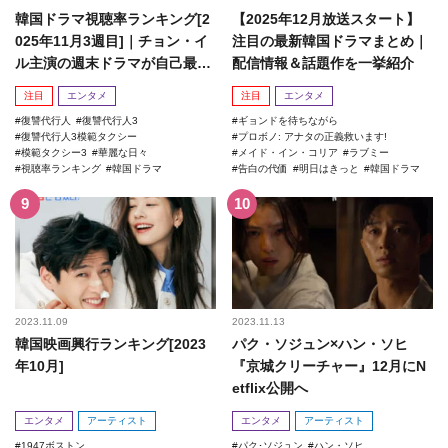
韓国ドラマ視聴率ランキング[2
【2025年12月放送スタート】
025年11月3週目]｜チョン・イ
注目の最新韓国ドラマまとめ｜
ル主演の週末ドラマが自己最高
配信情報＆話題作を一挙紹介
記録を更新！
注目
エンタメ
注目
エンタメ
復讐代行人
復讐代行人3
ギョンドを待ちながら
復讐代行人3模範タクシー
プロボノ: アナタの正義救います!
模範タクシー3
華麗な日々
メイド・イン・コリア
ラブミー
視聴率ランキング
韓国ドラマ
告白の代価
明日はきっと
韓国ドラマ
2023.11.09
2023.11.13
韓国映画興行ランキング[2023
パク・ソジュン×ハン・ソヒ
年10月]
『京城クリーチャー』12月にN
etflix公開へ
エンタメ
アーティスト
エンタメ
アーティスト
1947ボストン
パク･ソジュン
ハン・ソヒ