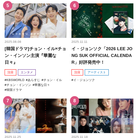
2025.08.08
2025.11.11
[韓国ドラマ]チョン・イル×チョ
イ・ジョンソク「2026 LEE JO
ン・インソン主演『華麗な
NG SUK OFFICIAL CALENDA
日々』
R」好評発売中！
注目
エンタメ
注目
アーティスト
KBSWORLD
あらすじ
チョン・イル
イ・ジョンソク
チョン・インソン
華麗な日々
韓国ドラマ
2025.11.25
2025.11.18