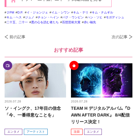
２PM
D.P.
イ・ジョンジェ
イム・シワン
キム・テリ
キム・ナムギル
キム・ヘス
ジュノ
チョン・ヘイン
パク・ウンビン
ハン・ソヒ
モガディシュ
二十五、二十一
悪の心を読む者たち
百想芸術大賞
赤い袖先
前の記事
次の記事
おすすめ記事
2026.07.28
2026.07.28
ソ・イングク、17年目の信念
TEAM H デジタルアルバム『D
「今、一番得意なことを」
AWN AFTER DARK』 8/4配信
リリース決定！
エンタメ
アーティスト
注目
エンタメ