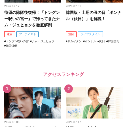
2026.07.17
2026.07.01
待望の除隊後復帰！『トングン
韓国版・土用の丑の日「ポンナ
ー呪いの宮ー』で帰ってきたナ
ル（伏日）」を解説！
ム・ジュヒョクを徹底解剖
注目
アーティスト
注目
ライフスタイル
トングン呪いの宮
ナム・ジュヒョク
サムゲタン
ポンナル
伏日
韓国文化
韓国俳優
アクセスランキング
2026.08.03
2026.07.17