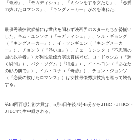
『奇跡』、『モガディシュ』、『ミシンをする女たち』、『恋愛
の抜けたロマンス』、『キングメーカー』が名を連ねた。
最優秀演技賞候補には世代を問わず映画界のスターたちが勢揃い
した。キム・ユンソク（『モガディシュ』）、ソル・ギョング
（『キングメーカー』）、イ・ソンギュン（『キングメーカ
ー』）、チョンウ（『熱い血』）、チェ・ミンシク（『不思議の
国の数学者』）が男性最優秀演技賞候補だ。コ・ドゥシム（『輝
く瞬間』）、パク・ソダム（『特送』）、イ・ヘヨン（『あなた
の顔の前で』）、イム・ユナ（『奇跡』）、チョン・ジョンソ
（『恋愛の抜けたロマンス』）は女性最優秀演技賞を巡って競合
する。
第58回百想芸術大賞は、5月6日午後7時45分からJTBC・JTBC2・
JTBC4で生中継される。