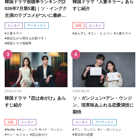
韓国ドラマ視聴率ランキング[2
韓国ドラマ『人妻キラー』あら
026年7月第5週]｜ソ・イングク
すじ紹介
主演のラブコメがついに最終
回！
エンタメ
アーティスト
注目
エンタメ
人妻キラー
あらすじ
コン・ヒョジン
人妻キラー
残念ながら明日も出勤です！
韓国ドラマ視聴率
2026.07.03
2026.08.05
韓国ドラマ『恋は命がけ』あら
ソ・ガンジュン×アン・ウンジ
すじ紹介
ン、現実味あふれる恋愛演技に
期待
注目
エンタメ
エンタメ
アーティスト
Netflix
オン・ソンウ
パク・ウンビン
アン・ウンジン
ソ・ガンジュン
ヤン・セジョン
恋は命がけ
君以外の恋愛