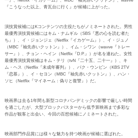
一』、Netflix『イカゲーム』、MBC『袖先赤いクットン』、wavve
『こうなった以上、青瓦台に行く』が候補に上がった。
演技賞候補にはKコンテンツの主役たちがノミネートされた。男性
最優秀演技賞候補にはキム・ナムギル（SBS『悪の心を読む者た
ち』）、イ・ジョンジェ（Netflix『イカゲーム』）、イ・ジュノ
（MBC『袖先赤いクットン』）、イム・シワン（wavve『トレー
サー』）、チョン・ヘイン（Netflix『D.P.』）が名を連ねた。女性
最優秀演技賞候補はキム・テリ（tvN『二十五、二十一』）、キ
ム・ヘス（Netflix『未成年審判』）、パク・ウンビン（KBS 2TV
『恋慕』）、イ・セヨン（MBC『袖先赤いクットン』）、ハン・
ソヒ（Netflix『マイネーム：偽りと復讐』）だ。
映画界は去る1年間も新型コロナパンデミックの影響で厳しい時間
を過ごしたが、大型ブロックバスターから低予算映画まで多彩な
作品が観客と出会い、今回の百想候補にノミネートされた。
映画部門作品賞には様々な魅力を持つ映画が候補に選ばれた。