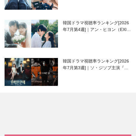
韓国ドラマ視聴率ランキング[2026
年7月第4週]｜アン・ヒヨン（EXID
ハニ）復帰作『愛が来る』に注目！
韓国ドラマ視聴率ランキング[2026
年7月第3週]｜ソ・ジソブ主演『エ
ージェント・キム』が勢い加速！