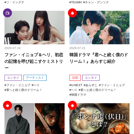
ソ・イングク
TEAMH
チャン・グンソク
2026.07.24
2026.07.21
ファン・イニョプ＆ヘリ、初恋
韓国ドラマ『君へと続く僕のド
の記憶を呼び起こすケミストリ
リーム！』あらすじ紹介
ー
エンタメ
アーティスト
注目
エンタメ
ファン・イニョプ
ヘリ
U-NEXT
あらすじ
ファン・イニョプ
君へと続く僕のドリーム！
ヘリ
君へと続く僕のドリーム！
韓国ドラマ