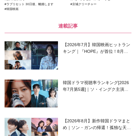
ラブリセット 30日後、離婚します
京城クリーチャー
韓国映画
連載記事
【2026年7月】韓国映画ヒットラン
キング｜『HOPE』が首位！8月公
開の注目作は？
韓国ドラマ視聴率ランキング[2026
年7月第5週]｜ソ・イングク主演の
ラブコメがついに最終回！
【2026年8月】新作韓国ドラマまと
め｜ソン・ガンの帰還！孤独な天才
高校生ピアニスト役