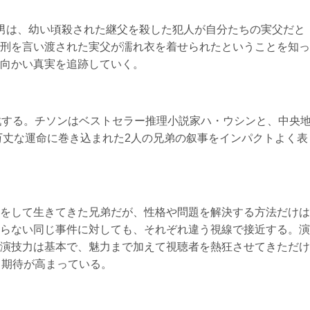
男は、幼い頃殺された継父を殺した犯人が自分たちの実父だと
刑を言い渡された実父が濡れ衣を着せられたということを知っ
向かい真実を追跡していく。
戦する。チソンはベストセラー推理小説家ハ・ウシンと、中央
万丈な運命に巻き込まれた2人の兄弟の叙事をインパクトよく表
をして生きてきた兄弟だが、性格や問題を解決する方法だけは
らない同じ事件に対しても、それぞれ違う視線で接近する。演
演技力は基本で、魅力まで加えて視聴者を熱狂させてきただけ
も期待が高まっている。