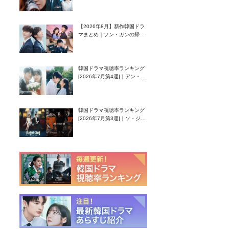
グク主演のラブコメがついに
最終回！
【2026年8月】新作韓国ドラ
マまとめ｜ソン・ガンの帰
還！孤独な天才高校生ピアニ
スト役
韓国ドラマ視聴率ランキング
[2026年7月第4週]｜アン・ヒ
ヨン（EXID ハニ）復帰作
『愛が来る』に注目！
韓国ドラマ視聴率ランキング
[2026年7月第3週]｜ソ・ジソ
ブ主演『エージェント・キ
ム』が勢い加速！