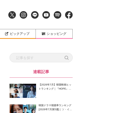
ピックアップ
ショッピング
連載記事
【2026年7月】韓国映画ヒッ
トランキング｜『HOPE』が
首位！8月公開の注目作は？
韓国ドラマ視聴率ランキング
[2026年7月第5週]｜ソ・イン