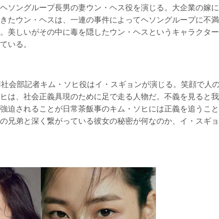
ヘソングループ長男の妻ウン・ヘス役を演じる。大企業の嫁に
きたウン・ヘスは、一連の事件によってヘソングループに不満
。美しいがその中に毒を隠したウン・ヘスというキャラクター
ている。
N社会部記者キム・ソヒ役はイ・スギョンが演じる。笑顔で人
ヒは、社会正義具現のために足で走る人物だ。不義を見ると我
強迫されることが日常茶飯事のキム・ソヒには正義を追うこと
の兄弟と深く繋がっている彼女の秘密が何なのか、イ・スギョ