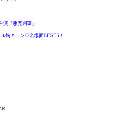
ン主演『悪魔判事』
ル胸キュン♡名場面BEST5！
RI