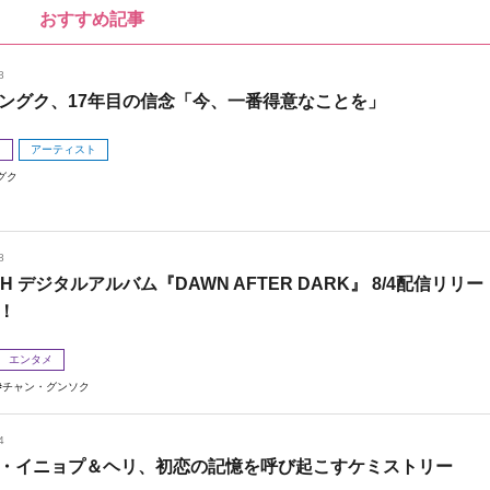
おすすめ記事
8
ングク、17年目の信念「今、一番得意なことを」
メ
アーティスト
グク
8
 H デジタルアルバム『DAWN AFTER DARK』 8/4配信リリー
！
エンタメ
チャン・グンソク
4
・イニョプ＆ヘリ、初恋の記憶を呼び起こすケミストリー