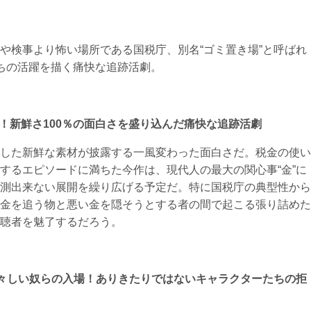
や検事より怖い場所である国税庁、別名“ゴミ置き場”と呼ばれ
ちの活躍を描く痛快な追跡活劇。
なる！新鮮さ100％の面白さを盛り込んだ痛快な追跡活劇
した新鮮な素材が披露する一風変わった面白さだ。税金の使い
するエピソードに満ちた今作は、現代人の最大の関心事“金”に
測出来ない展開を繰り広げる予定だ。特に国税庁の典型性から
金を追う物と悪い金を隠そうとする者の間で起こる張り詰めた
聴者を魅了するだろう。
く毒々しい奴らの入場！ありきたりではないキャラクターたちの拒