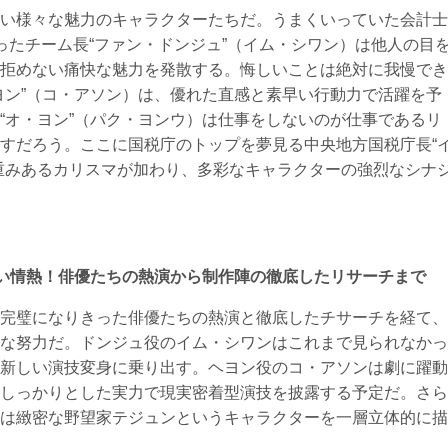
い様々な魅力のキャラクターたちだ。うまくいっていた会計士
ったチーム長“ファン・ドンジュ”（イム・シワン）は他人の目
拒めない痛快な魅力を発散する。悔しいことは絶対に我慢でき
ヨン”（コ・アソン）は、優れた直感と素早い行動力で活躍を予
“オ・ヨン”（パク・ヨンウ）は仕事をしないのが仕事であるリ
すだろう。ここに国税庁のトップを夢見る中央地方国税庁長“
重みあるカリスマが加わり、多彩なキャラクターの強烈なシナ
と熱い情熱！俳優たちの熱演から制作陣の徹底したリサーチまで
完璧になりきった俳優たちの熱演と徹底したチサーチを経て、
な努力だ。ドンジュ役のイム・シワンはこれまで見られなかっ
新しい演技変身に乗り出す。ヘヨン役のコ・アソンは劇に躍動
しっかりとした実力で現実密着型演技を披露する予定だ。さら
は緻密な野望家テジュンというキャラクターを一層立体的に描