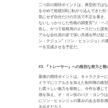
二つ目の期待ポイントは、典型的ではな
をやめて租税5局に転がり込んできた狂
気にせず自分だけの方法で不正を暴き、
ないしっかりした性格の調査官“ソ・ヘ
告し、かつて租税局のエースだった課長
アルな会社員の姿で深い共感を呼び起こ
ン・テジュン”（ソン・ヒョンジュ）の
ーを完成させる予定だ。
#3. 『トレーサー』への格別な努力
最後の期待ポイントは、キャラクターに
ドラマにリアルさを加えた制作陣の格別
た図々しい魅力を発散し、今作を通じて
感を加え、オ・ヨン役のパク・ヨンウは
にソン・ヒョンジュの重みのある存在感
き出すだろう。