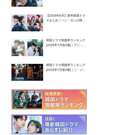
グク主演のラブコメがついに
最終回！
【2026年8月】新作韓国ドラ
マまとめ｜ソン・ガンの帰
還！孤独な天才高校生ピアニ
スト役
韓国ドラマ視聴率ランキング
[2026年7月第4週]｜アン・ヒ
ヨン（EXID ハニ）復帰作
『愛が来る』に注目！
韓国ドラマ視聴率ランキング
[2026年7月第3週]｜ソ・ジソ
ブ主演『エージェント・キ
ム』が勢い加速！