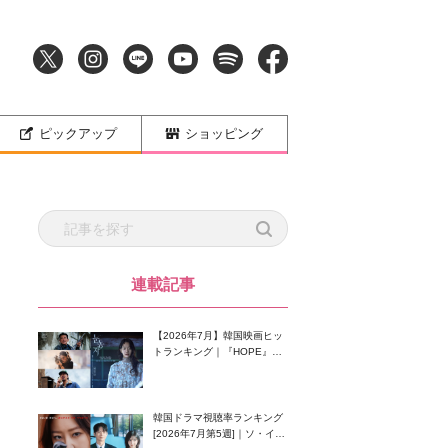
ピックアップ
ショッピング
連載記事
【2026年7月】韓国映画ヒッ
トランキング｜『HOPE』が
首位！8月公開の注目作は？
韓国ドラマ視聴率ランキング
[2026年7月第5週]｜ソ・イン