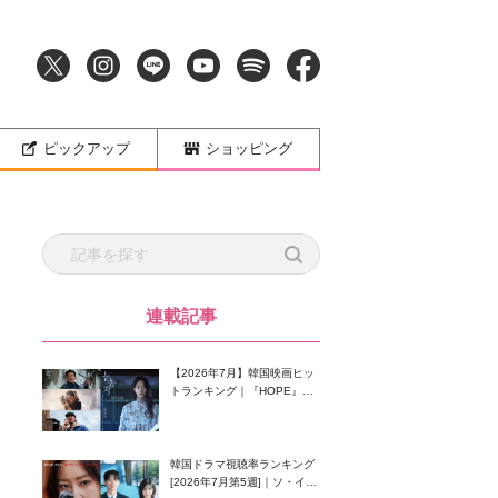
ピックアップ
ショッピング
連載記事
【2026年7月】韓国映画ヒッ
トランキング｜『HOPE』が
首位！8月公開の注目作は？
韓国ドラマ視聴率ランキング
[2026年7月第5週]｜ソ・イン