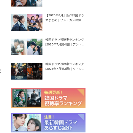
グク主演のラブコメがついに
最終回！
【2026年8月】新作韓国ドラ
マまとめ｜ソン・ガンの帰
還！孤独な天才高校生ピアニ
スト役
韓国ドラマ視聴率ランキング
[2026年7月第4週]｜アン・ヒ
ヨン（EXID ハニ）復帰作
『愛が来る』に注目！
韓国ドラマ視聴率ランキング
[2026年7月第3週]｜ソ・ジソ
ま
ブ主演『エージェント・キ
ム』が勢い加速！