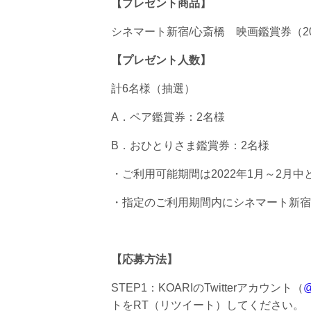
【プレゼント商品】
シネマート新宿/心斎橋 映画鑑賞券（20
【プレゼント人数】
計6名様（抽選）
A．ペア鑑賞券：2名様
B．おひとりさま鑑賞券：2名様
・ご利用可能期間は2022年1月～2月
・指定のご利用期間内にシネマート新宿
【応募方法】
STEP1：KOARIのTwitterアカウント（
@
トをRT（リツイート）してください。