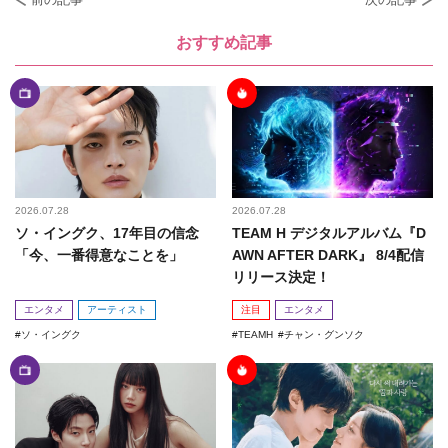
おすすめ記事
2026.07.28
2026.07.28
ソ・イングク、17年目の信念
TEAM H デジタルアルバム『D
「今、一番得意なことを」
AWN AFTER DARK』 8/4配信
リリース決定！
エンタメ
アーティスト
注目
エンタメ
ソ・イングク
TEAMH
チャン・グンソク