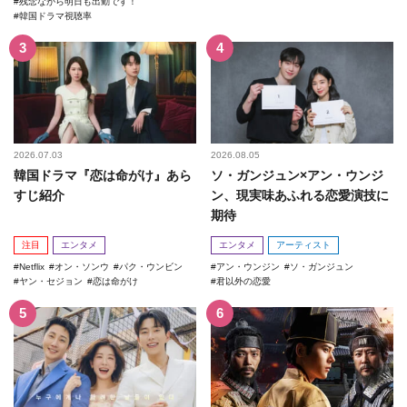
残念ながら明日も出勤です！
韓国ドラマ視聴率
2026.07.03
2026.08.05
韓国ドラマ『恋は命がけ』あら
ソ・ガンジュン×アン・ウンジ
すじ紹介
ン、現実味あふれる恋愛演技に
期待
注目
エンタメ
エンタメ
アーティスト
Netflix
オン・ソンウ
パク・ウンビン
アン・ウンジン
ソ・ガンジュン
ヤン・セジョン
恋は命がけ
君以外の恋愛