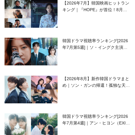
【2026年7月】韓国映画ヒットラン
キング｜『HOPE』が首位！8月公
開の注目作は？
韓国ドラマ視聴率ランキング[2026
年7月第5週]｜ソ・イングク主演の
ラブコメがついに最終回！
【2026年8月】新作韓国ドラマまと
め｜ソン・ガンの帰還！孤独な天才
高校生ピアニスト役
韓国ドラマ視聴率ランキング[2026
年7月第4週]｜アン・ヒヨン（EXID
ハニ）復帰作『愛が来る』に注目！