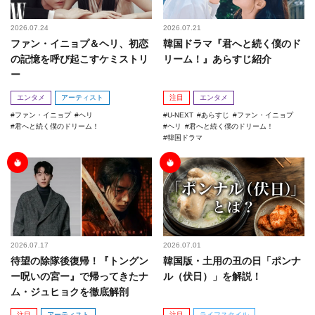
2026.07.24
2026.07.21
ファン・イニョプ＆ヘリ、初恋
韓国ドラマ『君へと続く僕のド
の記憶を呼び起こすケミストリ
リーム！』あらすじ紹介
ー
エンタメ
アーティスト
注目
エンタメ
ファン・イニョプ
ヘリ
U-NEXT
あらすじ
ファン・イニョプ
君へと続く僕のドリーム！
ヘリ
君へと続く僕のドリーム！
韓国ドラマ
2026.07.17
2026.07.01
待望の除隊後復帰！『トングン
韓国版・土用の丑の日「ポンナ
ー呪いの宮ー』で帰ってきたナ
ル（伏日）」を解説！
ム・ジュヒョクを徹底解剖
注目
アーティスト
注目
ライフスタイル