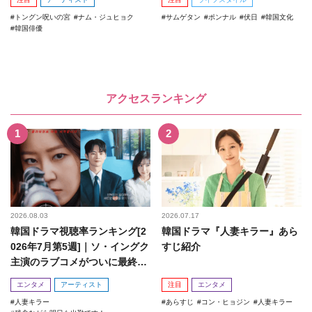
トングン呪いの宮
ナム・ジュヒョク
サムゲタン
ポンナル
伏日
韓国文化
韓国俳優
アクセスランキング
2026.08.03
2026.07.17
韓国ドラマ視聴率ランキング[2
韓国ドラマ『人妻キラー』あら
026年7月第5週]｜ソ・イングク
すじ紹介
主演のラブコメがついに最終
回！
エンタメ
アーティスト
注目
エンタメ
人妻キラー
あらすじ
コン・ヒョジン
人妻キラー