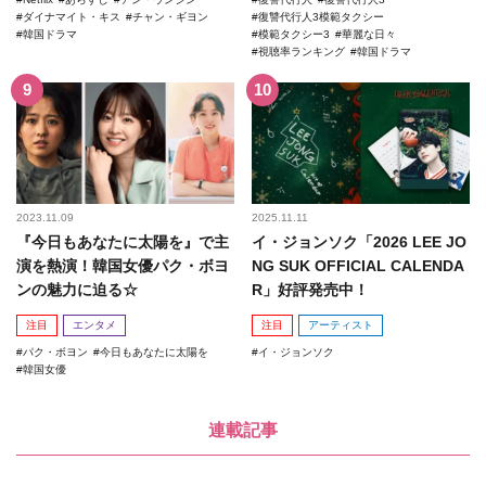
ダイナマイト・キス
チャン・ギヨン
復讐代行人3模範タクシー
韓国ドラマ
模範タクシー3
華麗な日々
視聴率ランキング
韓国ドラマ
2023.11.09
2025.11.11
『今日もあなたに太陽を』で主
イ・ジョンソク「2026 LEE JO
演を熱演！韓国女優パク・ボヨ
NG SUK OFFICIAL CALENDA
ンの魅力に迫る☆
R」好評発売中！
注目
エンタメ
注目
アーティスト
パク・ボヨン
今日もあなたに太陽を
イ・ジョンソク
韓国女優
連載記事