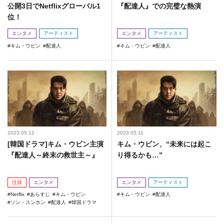
公開3日でNetflixグローバル1
『配達人』での完璧な熱演
位！
エンタメ
アーティスト
エンタメ
アーティスト
キム・ウビン
配達人
キム・ウビン
配達人
2023.05.12
2023.05.11
[韓国ドラマ]キム・ウビン主演
キム・ウビン、“未来には起こ
『配達人～終末の救世主～』
り得るかも…”
注目
エンタメ
エンタメ
アーティスト
Netflix
あらすじ
キム・ウビン
キム・ウビン
配達人
ソン・スンホン
配達人
韓国ドラマ