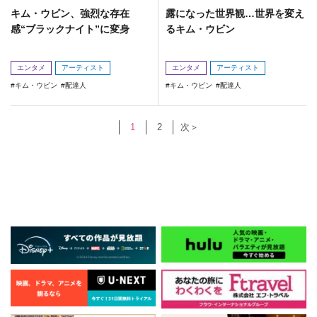
キム・ウビン、強烈な存在
露になった世界観…世界を変え
感“ブラックナイト”に変身
るキム・ウビン
エンタメ
アーティスト
エンタメ
アーティスト
キム・ウビン
配達人
キム・ウビン
配達人
1
2
次＞