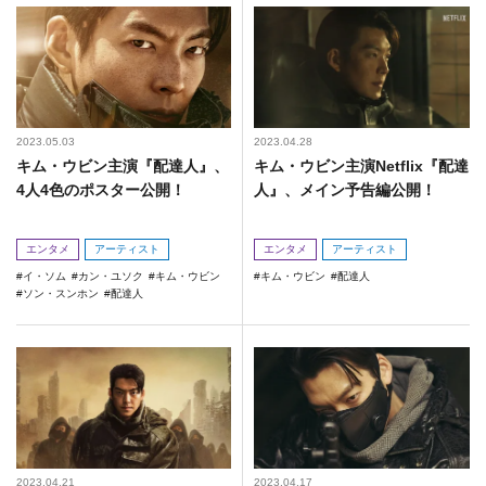
2023.05.03
2023.04.28
キム・ウビン主演『配達人』、
キム・ウビン主演Netflix『配達
4人4色のポスター公開！
人』、メイン予告編公開！
エンタメ
アーティスト
エンタメ
アーティスト
イ・ソム
カン・ユソク
キム・ウビン
キム・ウビン
配達人
ソン・スンホン
配達人
2023.04.21
2023.04.17