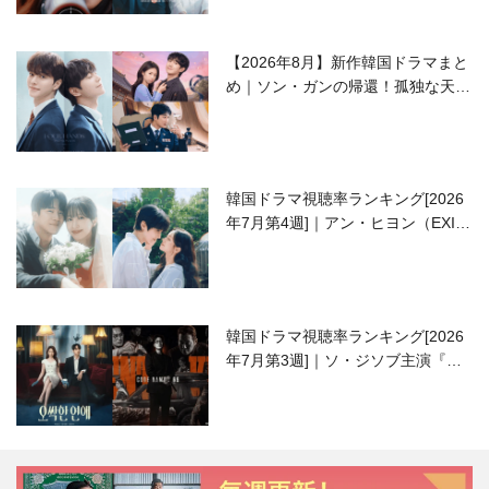
【2026年8月】新作韓国ドラマまと
め｜ソン・ガンの帰還！孤独な天才
高校生ピアニスト役
韓国ドラマ視聴率ランキング[2026
年7月第4週]｜アン・ヒヨン（EXID
ハニ）復帰作『愛が来る』に注目！
韓国ドラマ視聴率ランキング[2026
年7月第3週]｜ソ・ジソブ主演『エ
ージェント・キム』が勢い加速！