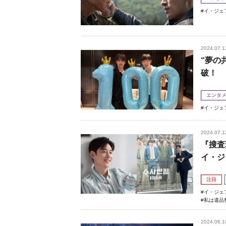
イ・ジェ
2024.07.1
“夢の
破！
エンタ
イ・ジェ
2024.07.1
『搜査
イ・ジ
注目
イ・ジェ
私は遺品
2024.06.1