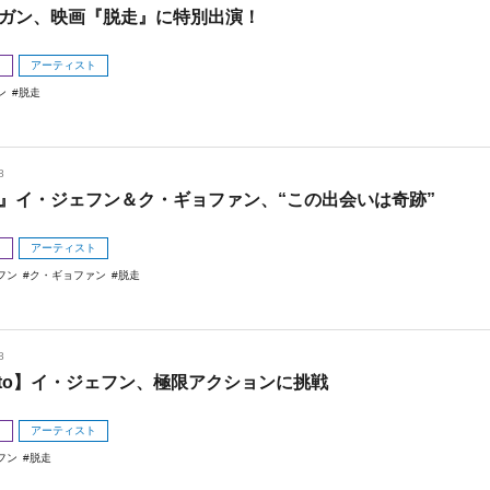
ガン、映画『脱走』に特別出演！
メ
アーティスト
ン
脱走
8
』イ・ジェフン＆ク・ギョファン、“この出会いは奇跡”
メ
アーティスト
フン
ク・ギョファン
脱走
8
oto】イ・ジェフン、極限アクションに挑戦
メ
アーティスト
フン
脱走