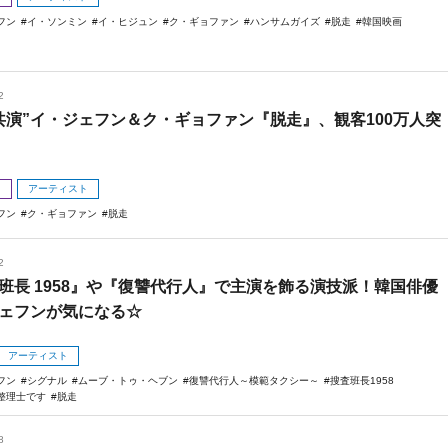
フン
イ・ソンミン
イ・ヒジュン
ク・ギョファン
ハンサムガイズ
脱走
韓国映画
2
共演”イ・ジェフン＆ク・ギョファン『脱走』、観客100万人突
メ
アーティスト
フン
ク・ギョファン
脱走
2
班長 1958』や『復讐代行人』で主演を飾る演技派！韓国俳優
ェフンが気になる☆
アーティスト
フン
シグナル
ムーブ・トゥ・ヘブン
復讐代行人～模範タクシー～
搜査班長1958
整理士です
脱走
8