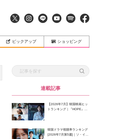
ピックアップ
ショッピング
連載記事
【2026年7月】韓国映画ヒッ
トランキング｜『HOPE』が
首位！8月公開の注目作は？
韓国ドラマ視聴率ランキング
[2026年7月第5週]｜ソ・イン