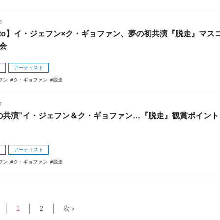
8
oto】イ・ジェフン×ク・ギョファン、夢の初共演『脱走』マス
会
メ
アーティスト
フン
ク・ギョファン
脱走
7
の共演”イ・ジェフン＆ク・ギョファン…『脱走』観賞ポイント
メ
アーティスト
フン
ク・ギョファン
脱走
1
2
次＞