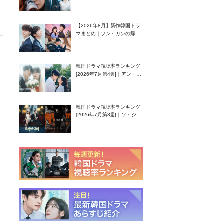
グク主演のラブコメがついに
最終回！
【2026年8月】新作韓国ドラ
マまとめ｜ソン・ガンの帰
還！孤独な天才高校生ピアニ
スト役
韓国ドラマ視聴率ランキング
[2026年7月第4週]｜アン・ヒ
ヨン（EXID ハニ）復帰作
『愛が来る』に注目！
韓国ドラマ視聴率ランキング
[2026年7月第3週]｜ソ・ジソ
ブ主演『エージェント・キ
ム』が勢い加速！