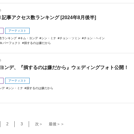
5
I 記事アクセス数ランキング [2024年8月後半]
メ
アーティスト
数ランキング
キム・ヨンデ
シン・ミナ
チョン・ソミン
チョン・ヘイン
r.パーフェクト
損するのは嫌だから
5
ヨンデ、『損するのは嫌だから』ウェディングフォト公開！
メ
アーティスト
ンデ
シン・ミナ
損するのは嫌だから
2
3
次＞
最後＞＞