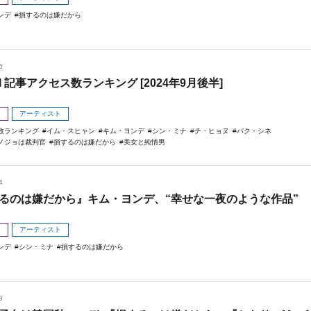
ンデ
損するのは嫌だから
6
I 記事アクセス数ランキング [2024年9月後半]
メ
アーティスト
数ランキング
イム・スヒャン
キム・ヨンデ
シン・ミナ
チ・ヒョヌ
パク・シネ
ノジョは裁判官
損するのは嫌だから
美女と純情男
4
るのは嫌だから』キム・ヨンデ、“幸せな一夜のような作品”
メ
アーティスト
ンデ
シン・ミナ
損するのは嫌だから
3