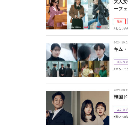
大人女
ーフェ
注目
となりのM
2024.10.0
キム・
エンタ
キム・ヨ
2024.09.1
韓国ド
エンタ
家いっぱ