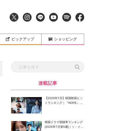
ピックアップ
ショッピング
連載記事
【2026年7月】韓国映画ヒッ
トランキング｜『HOPE』が
首位！8月公開の注目作は？
韓国ドラマ視聴率ランキング
[2026年7月第5週]｜ソ・イン