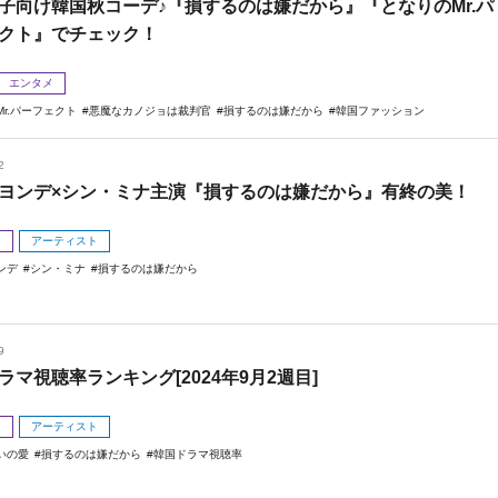
子向け韓国秋コーデ♪『損するのは嫌だから』『となりのMr.パ
クト』でチェック！
エンタメ
r.パーフェクト
悪魔なカノジョは裁判官
損するのは嫌だから
韓国ファッション
2
ヨンデ×シン・ミナ主演『損するのは嫌だから』有終の美！
メ
アーティスト
ンデ
シン・ミナ
損するのは嫌だから
9
ラマ視聴率ランキング[2024年9月2週目]
メ
アーティスト
いの愛
損するのは嫌だから
韓国ドラマ視聴率