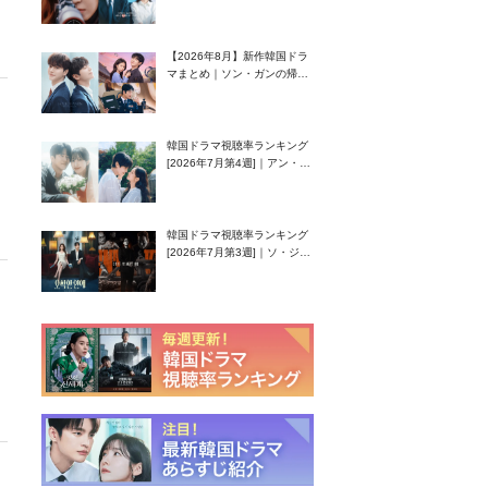
グク主演のラブコメがついに
最終回！
【2026年8月】新作韓国ドラ
マまとめ｜ソン・ガンの帰
還！孤独な天才高校生ピアニ
スト役
韓国ドラマ視聴率ランキング
[2026年7月第4週]｜アン・ヒ
ヨン（EXID ハニ）復帰作
『愛が来る』に注目！
韓国ドラマ視聴率ランキング
[2026年7月第3週]｜ソ・ジソ
ブ主演『エージェント・キ
ム』が勢い加速！