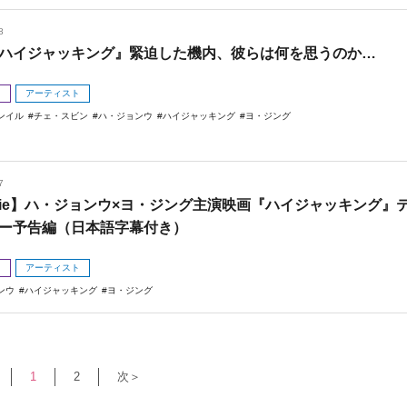
8
ハイジャッキング』緊迫した機内、彼らは何を思うのか…
メ
アーティスト
ンイル
チェ・スビン
ハ・ジョンウ
ハイジャッキング
ヨ・ジング
7
vie】ハ・ジョンウ×ヨ・ジング主演映画『ハイジャッキング』
ー予告編（日本語字幕付き）
メ
アーティスト
ンウ
ハイジャッキング
ヨ・ジング
1
2
次＞