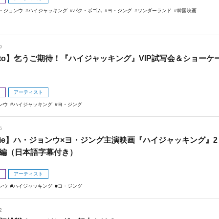
・ジョンウ
ハイジャッキング
パク・ボゴム
ヨ・ジング
ワンダーランド
韓国映画
9
oto】乞うご期待！『ハイジャッキング』VIP試写会＆ショーケ
メ
アーティスト
ンウ
ハイジャッキング
ヨ・ジング
6
vie】ハ・ジョンウ×ヨ・ジング主演映画『ハイジャッキング』2
編（日本語字幕付き）
メ
アーティスト
ンウ
ハイジャッキング
ヨ・ジング
2