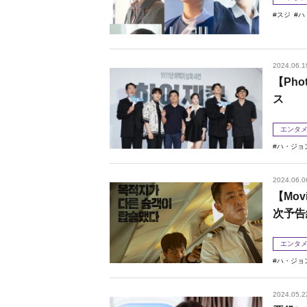
スジ
ハ
2024.06.1
【Ph
ス
エンタ
ハ・ジョ
2024.06.0
【Mo
次予告
エンタ
ハ・ジョ
2024.05.2