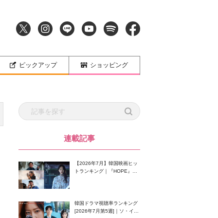
ピックアップ
ショッピング
連載記事
【2026年7月】韓国映画ヒッ
トランキング｜『HOPE』が
首位！8月公開の注目作は？
韓国ドラマ視聴率ランキング
[2026年7月第5週]｜ソ・イン