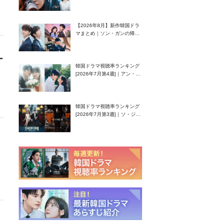
グク主演のラブコメがついに
最終回！
【2026年8月】新作韓国ドラ
マまとめ｜ソン・ガンの帰
還！孤独な天才高校生ピアニ
スト役
ー
韓国ドラマ視聴率ランキング
[2026年7月第4週]｜アン・ヒ
ヨン（EXID ハニ）復帰作
『愛が来る』に注目！
韓国ドラマ視聴率ランキング
[2026年7月第3週]｜ソ・ジソ
ブ主演『エージェント・キ
ム』が勢い加速！